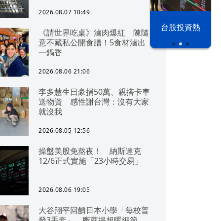
2026.08.07 10:49
漢光42演習
台股投資熱
《請世界吃桌》滷肉爆紅 陳隨
意不藏私公開食譜！5食材滷出
一鍋香
2026.08.06 21:06
李多慧生日豪捐50萬、親搭卡車
送物資 感性謝台灣：沒有大家
就沒我
2026.08.05 12:56
操盤美股免熬夜！ 納斯達克
12/6正式實施「23小時交易」
2026.08.06 19:05
大谷翔平回饋日本小學「每校普
發3手套」 廠商揭超暖細節