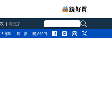
表
看更多
評人專區
鏡主播
關於我們