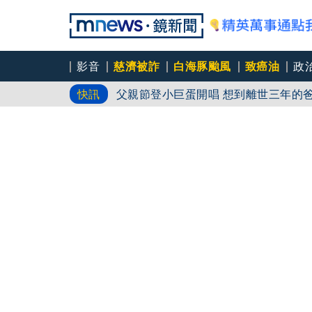
影音
慈濟被詐
白海豚颱風
致癌油
政
父親節登小巨蛋開唱 想到離世三年的
快訊
永和豆漿創始人林炳生70歲病逝 集
AKIRA台北唱到一半突收兒子告白「爸
蛋糕」