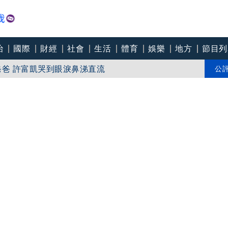
治
國際
財經
社會
生活
體育
娛樂
地方
節目列
爸爸 許富凱哭到眼淚鼻涕直流
團悼念：照亮別人的燈塔
公
爸I LOVE YOU」 驚喜林志玲同步曝光父親節「披薩