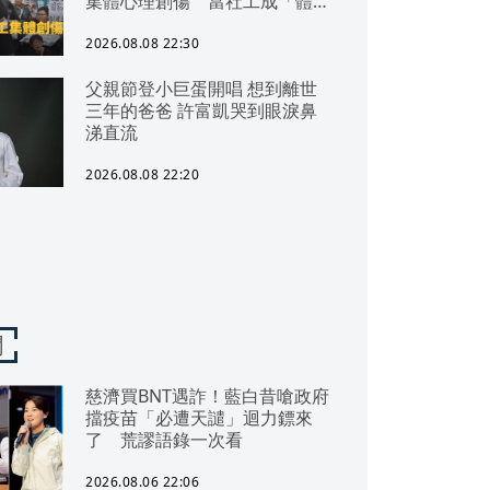
集體心理創傷 當社工成「體制
代罪羊」 防禦性社工不敢多做
無奈趨勢？耗竭殆盡下的社安網
2026.08.08 22:30
危機｜社工消失中
父親節登小巨蛋開唱 想到離世
三年的爸爸 許富凱哭到眼淚鼻
涕直流
2026.08.08 22:20
聞
慈濟買BNT遇詐！藍白昔嗆政府
擋疫苗「必遭天譴」迴力鏢來
了 荒謬語錄一次看
2026.08.06 22:06