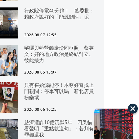
行政院停電40分鐘！ 藍委批：
賴政府說好的「能源韌性」呢
2026.08.07 12:55
罕曬與藍營饒慶玲同框照 蔡英
文：好的地方政治是終結對立、
彼此接力
2026.08.05 15:07
只有崔始源能停！本尊好奇找上
門親問：停車可以嗎 新北店員
粉樂壞
2026.08.06 16:25
慈濟遭詐10億沉默5年 四叉貓
看聲明「重點就這句」：若判有
罪錢還我