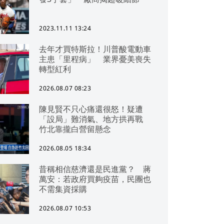
2023.11.11 13:24
去年才買特斯拉！川普酸電動車
主患「里程病」 業界憂美喪失
轉型紅利
2026.08.07 08:23
陳見賢不只心痛還很怒！疑遭
「設局」難消氣、地方拱再戰
竹北靠攏白營留懸念
2026.08.05 18:34
昔稱相信慈濟還是民進黨？ 蔣
萬安：若政府買夠疫苗，民團也
不需集資採購
2026.08.07 10:53