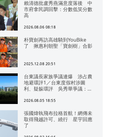
賴清德批盧秀燕滿意度落後 中
市府拿民調回擊：分數低笑分數
高
2026.08.06 08:18
朴寶劍再訪高雄騎到YouBike
了 揪惠利朝聖「寶劍樹」合影
2025.12.08 20:51
台東議長家族爭議連爆 涉占農
地避環評1／台東度假村涉圖
利、疑躲環評 吳秀華爭議：概
無參與
2026.08.05 18:55
張國煒執飛布拉格首航！網傳未
取得飛越許可、繞行 星宇回應
了