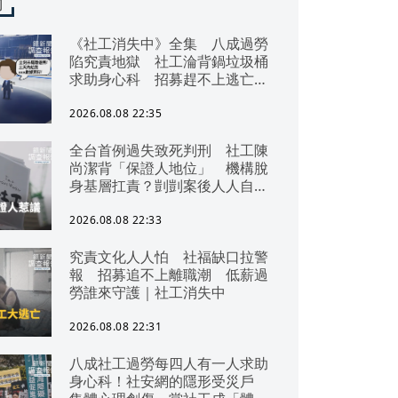
聞
《社工消失中》全集 八成過勞
陷究責地獄 社工淪背鍋垃圾桶
求助身心科 招募趕不上逃亡
潮 全台社工缺口警報 揭薪資
回捐黑幕 血汗錢遭剝削
2026.08.08 22:35
全台首例過失致死判刑 社工陳
尚潔背「保證人地位」 機構脫
身基層扛責？剴剴案後人人自危
｜社工消失中
2026.08.08 22:33
究責文化人人怕 社福缺口拉警
報 招募追不上離職潮 低薪過
勞誰來守護｜社工消失中
2026.08.08 22:31
八成社工過勞每四人有一人求助
身心科！社安網的隱形受災戶