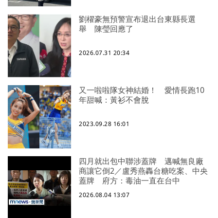
劉櫂豪無預警宣布退出台東縣長選
舉 陳瑩回應了
2026.07.31 20:34
又一啦啦隊女神結婚！ 愛情長跑10
年甜喊：黃衫不會脫
2023.09.28 16:01
四月就出包中聯涉蓋牌 邁喊無良廠
商讓它倒2／盧秀燕轟台糖吃案、中央
蓋牌 府方：毒油一直在台中
2026.08.04 13:07