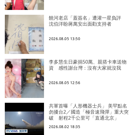
饒河老店「蓋簽名」遭灌一星負評
沈伯洋盼蔣萬安出面勸支持者
2026.08.05 13:50
李多慧生日豪捐50萬、親搭卡車送物
資 感性謝台灣：沒有大家就沒我
2026.08.05 12:56
共軍首曝「人形機器士兵」 美罕點名
勿擾台2／國造「極音速飛彈」重大突
破 射程2千公里可「直通北京」
2026.08.02 18:35