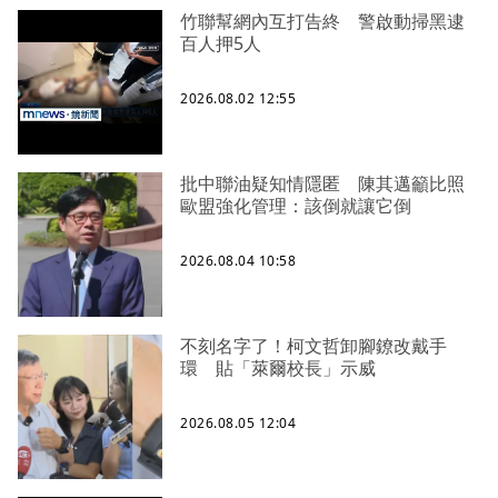
竹聯幫網內互打告終 警啟動掃黑逮
百人押5人
2026.08.02 12:55
批中聯油疑知情隱匿 陳其邁籲比照
歐盟強化管理：該倒就讓它倒
2026.08.04 10:58
不刻名字了！柯文哲卸腳鐐改戴手
環 貼「萊爾校長」示威
2026.08.05 12:04