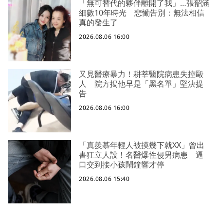
「無可替代的夥伴離開了我」…張韶涵
細數10年時光 悲慟告別：無法相信
真的發生了
2026.08.06 16:00
又見醫療暴力！耕莘醫院病患失控毆
人 院方揭他早是「黑名單」堅決提
告
2026.08.06 16:00
「真羨慕年輕人被摸幾下就XX」曾出
書狂立人設！名醫爆性侵男病患 逼
口交到接小孩鬧鐘響才停
2026.08.06 15:40