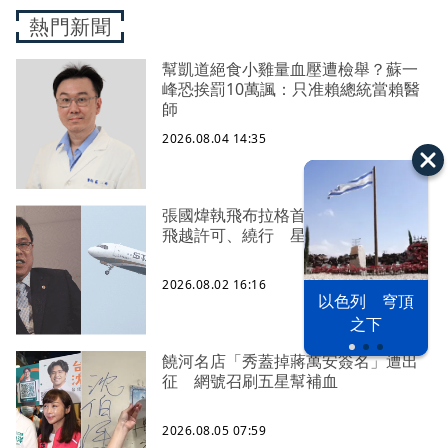
熱門新聞
幫凱道絕食小雞量血壓遭檢舉？蘇一
峰恐挨罰10萬諷：只准賴總統當賴醫
師
2026.08.04 14:35
張國煒執飛布拉格首航！網傳未取得
飛越許可、繞行 星宇回應了
2026.08.02 16:16
以色列 穹頂
之下
饒河名店「秀蓋掉蔣萬安簽名」遭出
征 網號召刷五星幫補血
2026.08.05 07:59