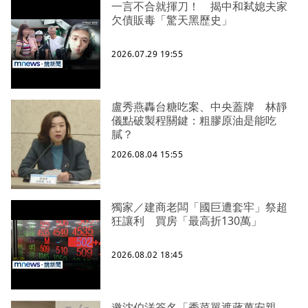
一言不合就揮刀！ 揭中和弒媳夫家
欠債販毒「驚天黑歷史」
2026.07.29 19:55
盧秀燕轟台糖吃案、中央蓋牌 林靜
儀點破製程關鍵：粗膠原油是能吃
膩？
2026.08.04 15:55
獨家／建商老闆「國巨遭套牢」祭超
狂讓利 買房「最高折130萬」
2026.08.02 18:45
邀沈伯洋簽名「秀菜單遮蔣萬安親