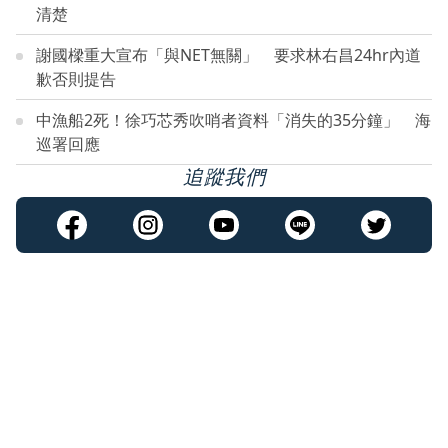
清楚
謝國樑重大宣布「與NET無關」 要求林右昌24hr內道
歉否則提告
中漁船2死！徐巧芯秀吹哨者資料「消失的35分鐘」 海
巡署回應
追蹤我們