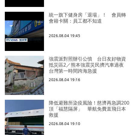
統一旗下健身房「退場」！ 會員轉
會籍卡關：員工都不知道
2026.08.04 19:45
強震派對照辦引公憤 台日友好物資
抵災區2／熊本強震災民擠汽車過夜
台灣第一時間跨海急援
2026.08.04 19:16
降低避難所染疫風險！慈濟再急調200
頂「福慧隔屏」 華航免費直飛日本
救援
2026.08.04 19:10