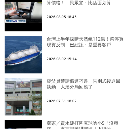
算價格！ 民眾驚：比店面划算
2026.08.05 18:45
台灣上半年採購天然氣112億！祭停買
現貨反制 巴紐認：是重要客戶
2026.08.02 15:14
喪父員警請假遭刁難、告別式後返回
執勤 大溪分局回應了
2026.07.31 18:02
獨家／賈永婕打匹克球嗆小S「沒種
來」 直言郭董緋聞進「下階段」