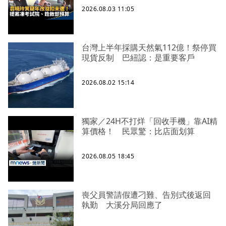
2026.08.03 11:05
台灣上半年採購天然氣112億！祭停買
現貨反制 巴紐認：是重要客戶
2026.08.02 15:14
獨家／24H不打烊「回收手機」靠AI精
算價格！ 民眾驚：比店面划算
2026.08.05 18:45
喪父員警請假遭刁難、告別式後返回
執勤 大溪分局回應了