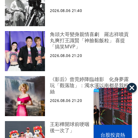
2026.08.06 21:40
角頭大哥變身親情喜劇 羅志祥噴貢
丸爽打王識賢「神臉黏飯粒」 喜提
「搞笑MVP」
2026.08.06 21:20
《影后》曾莞婷降臨雄影 化身夢露
玩「觀落陰」：濁水溪以南都是我粉
絲
2026.08.06 21:20
王彩樺開球前哽咽 稱臉部加工「最
後一次了」
以色列 穹頂
台股投資熱