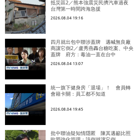
抵災區2／熊本強震災民擠汽車過夜
台灣第一時間跨海急援
2026.08.04 19:16
四月就出包中聯涉蓋牌 邁喊無良廠
商讓它倒2／盧秀燕轟台糖吃案、中央
蓋牌 府方：毒油一直在台中
2026.08.04 13:07
統一旗下健身房「退場」！ 會員轉
會籍卡關：員工都不知道
2026.08.04 19:45
批中聯油疑知情隱匿 陳其邁籲比照
歐盟強化管理：該倒就讓它倒