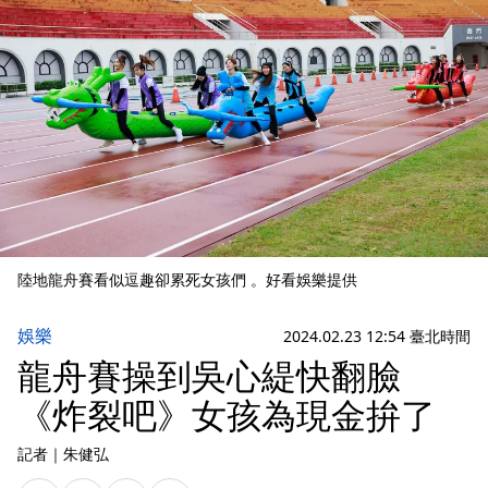
陸地龍舟賽看似逗趣卻累死女孩們 。好看娛樂提供
娛樂
2024.02.23 12:54 臺北時間
龍舟賽操到吳心緹快翻臉
《炸裂吧》女孩為現金拚了
記者
｜
朱健弘