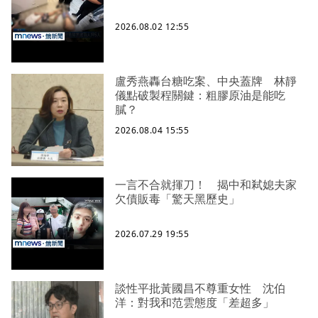
2026.08.02 12:55
盧秀燕轟台糖吃案、中央蓋牌 林靜
儀點破製程關鍵：粗膠原油是能吃
膩？
2026.08.04 15:55
一言不合就揮刀！ 揭中和弒媳夫家
欠債販毒「驚天黑歷史」
2026.07.29 19:55
談性平批黃國昌不尊重女性 沈伯
洋：對我和范雲態度「差超多」