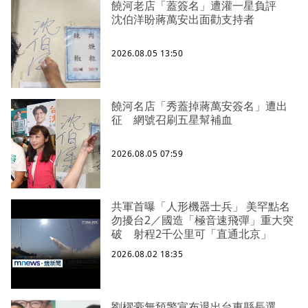
饒河老店「蓋簽名」遭灌一星負評
沈伯洋盼蔣萬安出面勸支持者
2026.08.05 13:50
饒河名店「秀蓋掉蔣萬安簽名」遭出
征 網號召刷五星幫補血
2026.08.05 07:59
共軍首曝「人形機器士兵」 美罕點名
勿擾台2／國造「極音速飛彈」重大突
破 射程2千公里可「直通北京」
2026.08.02 18:35
劉櫂豪無預警宣布退出台東縣長選