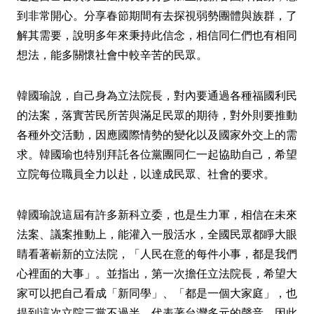
到非常開心。分享春節期間有去探視弱勢團體與族群，了
解其需要，說明多年來秉持此信念，相信同仁們也有相同
想法，能多關懷社會中較辛苦的民眾。
韓國瑜說，自己身為立法院長，對內要通過各種福國利民
的法案，落實苦民所苦與滿足民眾的期待，對外則要推動
各種外交活動，因應國際情勢的變化以及國家外交上的需
求。韓國瑜也特別拜託各位黨團同仁一起協助自己，希望
立院每位職員全力以赴，以達成民眾、社會的要求。
韓國瑜說這屆有許多新科立委，也是生力軍，相信在未來
法案、議案推動上，能灌入一股活水，全國民眾都睜大眼
睛看著嶄新的立法院，「人民在意的每件小事，都是我們
心裡面的大事」。並指出，第一次擔任立法院長，希望大
家可以把自己看成「新同學」、「都是一個大家庭」，也
提到這次立院三黨不過半，代表著台灣多元的聲音，因此