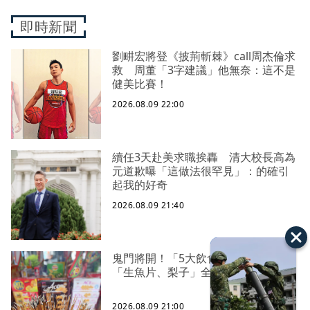
即時新聞
劉畊宏將登《披荊斬棘》call周杰倫求
救 周董「3字建議」他無奈：這不是
健美比賽！
2026.08.09 22:00
續任3天赴美求職挨轟 清大校長高為
元道歉曝「這做法很罕見」：的確引
起我的好奇
2026.08.09 21:40
鬼門將開！「5大飲食禁忌」一次看
「生魚片、梨子」全上榜
2026.08.09 21:00