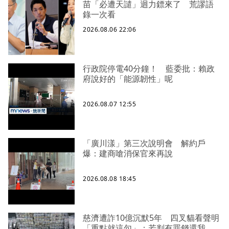
苗「必遭天譴」迴力鏢來了 荒謬語
錄一次看
2026.08.06 22:06
行政院停電40分鐘！ 藍委批：賴政
府說好的「能源韌性」呢
2026.08.07 12:55
「廣川漾」第三次說明會 解約戶
爆：建商嗆消保官來再說
2026.08.08 18:45
慈濟遭詐10億沉默5年 四叉貓看聲明
「重點就這句」：若判有罪錢還我