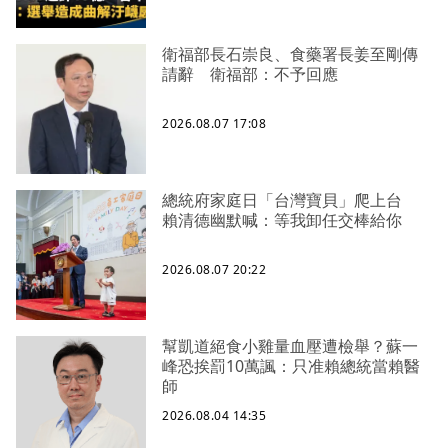
衛福部長石崇良、食藥署長姜至剛傳
請辭 衛福部：不予回應
2026.08.07 17:08
總統府家庭日「台灣寶貝」爬上台
賴清德幽默喊：等我卸任交棒給你
2026.08.07 20:22
幫凱道絕食小雞量血壓遭檢舉？蘇一
峰恐挨罰10萬諷：只准賴總統當賴醫
師
2026.08.04 14:35