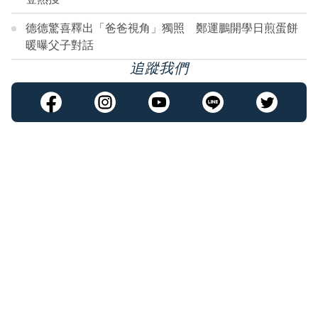
德德驚喜釋出「爸爸視角」獨照 鄭運鵬開學日煎蛋餅
暖曝父子對話
追蹤我們