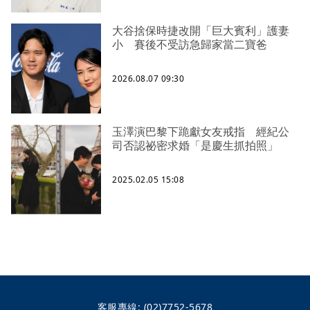
大谷捨保時捷改開「巨大賓利」護妻
小 賽後不受訪急歸家當二寶爸
2026.08.07 09:30
玉澤演巴黎下跪獻女友戒指 經紀公
司否認祕密求婚「是慶生抓拍照」
2025.02.05 15:08
客服專線:
(02)7752-5678