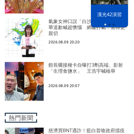
漢光42演習
氣象女神口誤「白沙屯颱風」！伍婉
華道歉喊超懊惱 網暖打氣：覺得更
親切
2026.08.09 20:20
館長曬接種卡自曝打3劑高端、影射
「生理食鹽水」 王浩宇喊檢舉
2026.08.09 20:07
熱門新聞
慈濟買BNT遇詐！藍白昔嗆政府擋疫