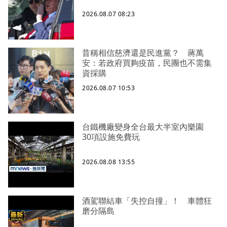
2026.08.07 08:23
昔稱相信慈濟還是民進黨？ 蔣萬
安：若政府買夠疫苗，民團也不需集
資採購
2026.08.07 10:53
台鐵機廠變身全台最大半室內樂園
30項設施免費玩
2026.08.08 13:55
酒駕聯結車「失控自撞」！ 車體狂
磨分隔島