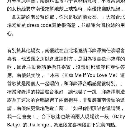
月來看演唱會，南優鉉也送出手製戒指寵粉，不過當新婚
的女粉絲要求南優鉉幫她戴上戒指時，南優鉉幽默拒絕，
「拿去請妳老公幫妳戴，你只是我的前女友。」大讚台北
場粉絲的dress code讓他很滿意，並感謝台灣粉絲的用
心。
有別於其他場次，南優鉉在台北場邀請邱鋒澤擔任演唱會
嘉賓，他透露之所以會邀請對方，是因為很喜歡邱鋒澤的
歌，因此主動邀請他擔任嘉賓，沒想到邱鋒澤也爽快答
應。南優鉉笑說，「本來〈Kiss Me If You Love Me〉這
首歌就是兩個人一起唱的，和邱鋒澤合唱感覺很特別。」
稱讚邱鋒澤的韓語發音很好，讓他嚇了一跳，邱鋒澤則透
露為了這次的合唱練習了兩個禮拜，非常感謝南優鉉的邀
請，南優鉉更當場毛遂自薦：「如果你開演唱會邀請我，
我一定會去！」台下歌迷也敲碗兩人現場跳一段〈Baby
Baby〉的challenge，為這段驚喜橋段劃下完美句點。