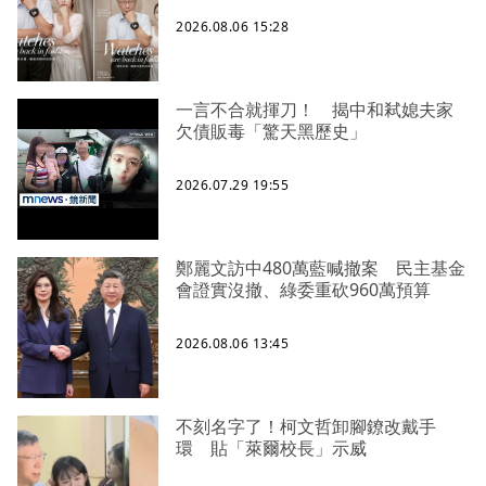
2026.08.06 15:28
一言不合就揮刀！ 揭中和弒媳夫家
欠債販毒「驚天黑歷史」
2026.07.29 19:55
鄭麗文訪中480萬藍喊撤案 民主基金
會證實沒撤、綠委重砍960萬預算
2026.08.06 13:45
不刻名字了！柯文哲卸腳鐐改戴手
環 貼「萊爾校長」示威