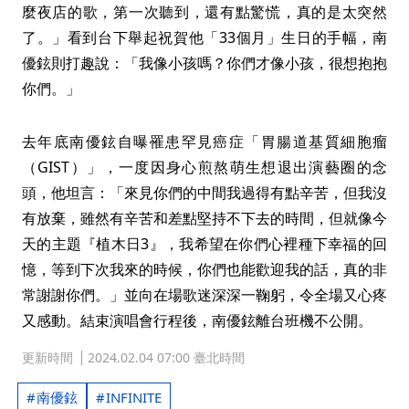
麼夜店的歌，第一次聽到，還有點驚慌，真的是太突然
了。」看到台下舉起祝賀他「33個月」生日的手幅，南
優鉉則打趣說：「我像小孩嗎？你們才像小孩，很想抱抱
你們。」
去年底南優鉉自曝罹患罕見癌症「胃腸道基質細胞瘤
（GIST）」，一度因身心煎熬萌生想退出演藝圈的念
頭，他坦言：「來見你們的中間我過得有點辛苦，但我沒
有放棄，雖然有辛苦和差點堅持不下去的時間，但就像今
天的主題『植木日3』，我希望在你們心裡種下幸福的回
憶，等到下次我來的時候，你們也能歡迎我的話，真的非
常謝謝你們。」並向在場歌迷深深一鞠躬，令全場又心疼
又感動。結束演唱會行程後，南優鉉離台班機不公開。
更新時間
2024.02.04 07:00 臺北時間
南優鉉
INFINITE