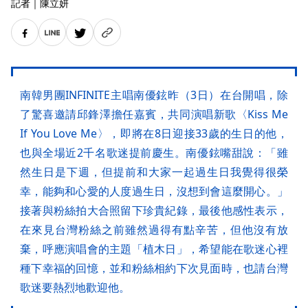
記者
｜
陳立妍
南韓男團INFINITE主唱南優鉉昨（3日）在台開唱，除
了驚喜邀請邱鋒澤擔任嘉賓，共同演唱新歌〈Kiss Me
If You Love Me〉，即將在8日迎接33歲的生日的他，
也與全場近2千名歌迷提前慶生。南優鉉嘴甜說：「雖
然生日是下週，但提前和大家一起過生日我覺得很榮
幸，能夠和心愛的人度過生日，沒想到會這麼開心。」
接著與粉絲拍大合照留下珍貴紀錄，最後他感性表示，
在來見台灣粉絲之前雖然過得有點辛苦，但他沒有放
棄，呼應演唱會的主題「植木日」，希望能在歌迷心裡
種下幸福的回憶，並和粉絲相約下次見面時，也請台灣
歌迷要熱烈地歡迎他。