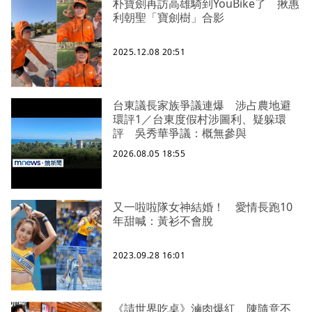
朴寶劍再訪高雄騎到YouBike了 揪惠
利朝聖「寶劍樹」合影
2025.12.08 20:51
台東議長家族爭議連爆 涉占農地避
環評1／台東度假村涉圖利、疑躲環
評 吳秀華爭議：概無參與
2026.08.05 18:55
又一啦啦隊女神結婚！ 愛情長跑10
年甜喊：黃衫不會脫
2023.09.28 16:01
《請世界吃桌》滷肉爆紅 陳隨意不