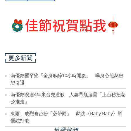
更多新聞
南優鉉罹罕癌「全身麻醉10小時開腹」 曝身心煎熬曾
想引退
南優鉉睽違4年來台先道歉 人妻帶尪追星「上台秒把老
公推走」
東雨、成烈會台粉「必帶雨」 熱跳〈Baby Baby〉幫
優鉉打歌
追蹤我們