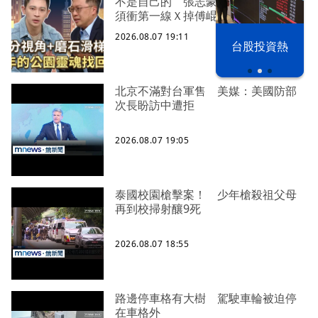
不是自己的 張志豪：「為了國家必
須衝第一線Ｘ掉傅崐萁」
2026.08.07 19:11
漢光42演習
台股投資熱
北京不滿對台軍售 美媒：美國防部
次長盼訪中遭拒
2026.08.07 19:05
泰國校園槍擊案！ 少年槍殺祖父母
再到校掃射釀9死
2026.08.07 18:55
路邊停車格有大樹 駕駛車輪被迫停
在車格外