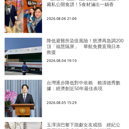
藏私公開食譜！5食材滷出一鍋香
2026.08.06 21:06
降低避難所染疫風險！慈濟再急調200
頂「福慧隔屏」 華航免費直飛日本
救援
2026.08.04 19:10
台灣逐步降低對中依賴 賴清德秀數
據：經濟創近50年最佳表現
2026.08.05 15:29
玉澤演巴黎下跪獻女友戒指 經紀公