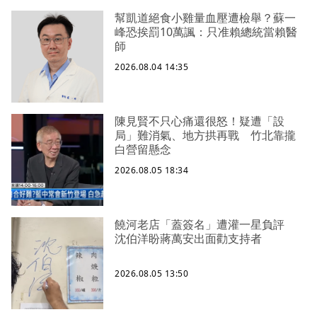
幫凱道絕食小雞量血壓遭檢舉？蘇一
峰恐挨罰10萬諷：只准賴總統當賴醫
師
2026.08.04 14:35
陳見賢不只心痛還很怒！疑遭「設
局」難消氣、地方拱再戰 竹北靠攏
白營留懸念
2026.08.05 18:34
饒河老店「蓋簽名」遭灌一星負評
沈伯洋盼蔣萬安出面勸支持者
2026.08.05 13:50