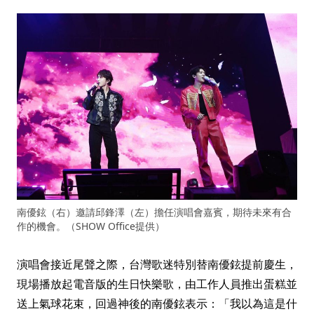
南優鉉（右）邀請邱鋒澤（左）擔任演唱會嘉賓，期待未來有合
作的機會。（SHOW Office提供）
演唱會接近尾聲之際，台灣歌迷特別替南優鉉提前慶生，
現場播放起電音版的生日快樂歌，由工作人員推出蛋糕並
送上氣球花束，回過神後的南優鉉表示：「我以為這是什