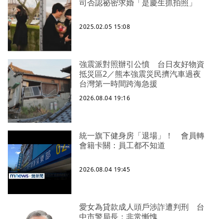
司否認祕密求婚「是慶生抓拍照」
2025.02.05 15:08
強震派對照辦引公憤 台日友好物資
抵災區2／熊本強震災民擠汽車過夜
台灣第一時間跨海急援
2026.08.04 19:16
統一旗下健身房「退場」！ 會員轉
會籍卡關：員工都不知道
2026.08.04 19:45
愛女為貸款成人頭戶涉詐遭判刑 台
中市警局長：非常慚愧