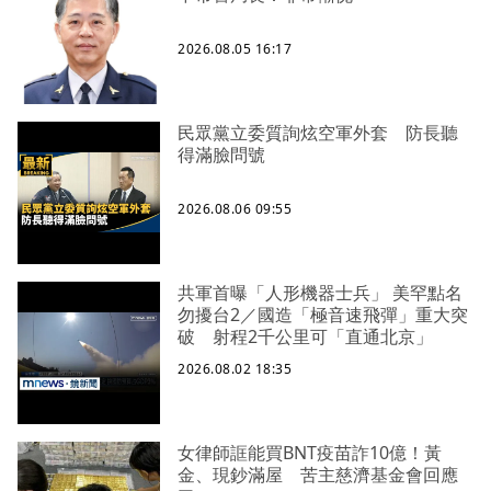
2026.08.05 16:17
民眾黨立委質詢炫空軍外套 防長聽
得滿臉問號
2026.08.06 09:55
共軍首曝「人形機器士兵」 美罕點名
勿擾台2／國造「極音速飛彈」重大突
破 射程2千公里可「直通北京」
2026.08.02 18:35
女律師誆能買BNT疫苗詐10億！黃
金、現鈔滿屋 苦主慈濟基金會回應