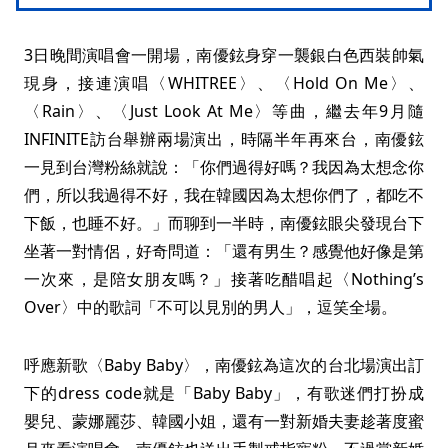
3日晚間演唱會一開場，南優鉉身穿一襲銀白色西裝帥氣
現身，接連演唱〈WHITREE〉、〈Hold On Me〉、
〈Rain〉、〈Just Look At Me〉等曲，繼去年9月隨
INFINITE訪台舉辦兩場演出，時隔半年再來台，南優鉉
一見到台灣粉絲就說：「你們過得好嗎？我因為太想念你
們，所以我過得不好，我在韓國因為太想你們了，都吃不
下飯，也睡不好。」而聊到一半時，南優鉉眼尖發現台下
坐著一對情侶，好奇問道：「還有男生？感覺他好像是第
一次來，是陪女朋友嗎？」接著吃醋唱起〈Nothing’s
Over〉中的歌詞「不可以見別的男人」，逗笑全場。
呼應新歌〈Baby Baby〉，南優鉉為這次的台北場演出訂
下的dress code就是「Baby Baby」，有歌迷們打扮成
嬰兒、蒙娜麗莎、韓國小姐，還有一對新婚夫妻趁著度蜜