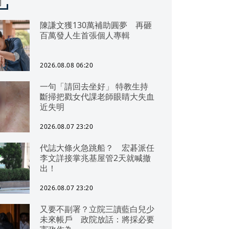
聞
陳謙文獲130萬補助圓夢 再砸
百萬發人生首張個人專輯
2026.08.08 06:20
一句「請回去坐好」 特教生持
斷掃把戳女代課老師眼睛大失血
近失明
2026.08.07 23:20
代誌大條火急跳船？ 宏碁派任
李文詳接掌兆基屋管2天就喊撤
出！
2026.08.07 23:20
又要不副署？立院三讀藍白兒少
未來帳戶 政院放話：將採必要