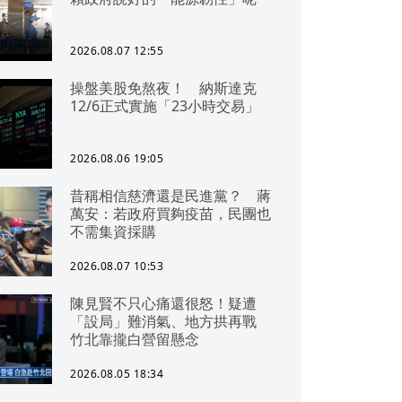
2026.08.07 12:55
操盤美股免熬夜！ 納斯達克
12/6正式實施「23小時交易」
2026.08.06 19:05
昔稱相信慈濟還是民進黨？ 蔣
萬安：若政府買夠疫苗，民團也
不需集資採購
2026.08.07 10:53
陳見賢不只心痛還很怒！疑遭
「設局」難消氣、地方拱再戰
竹北靠攏白營留懸念
2026.08.05 18:34