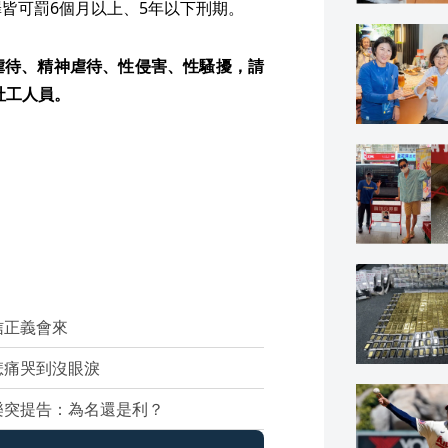
皆可罰6個月以上、5年以下刑期。
虐待、精神虐待、性侵害、性騷擾，請
社工人員。
信正義會來
悲痛哭到沒眼淚
樂突提告：為名還是利？