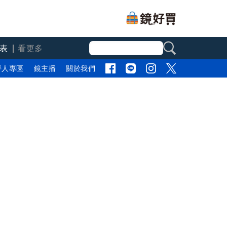
表
看更多
評人專區
鏡主播
關於我們