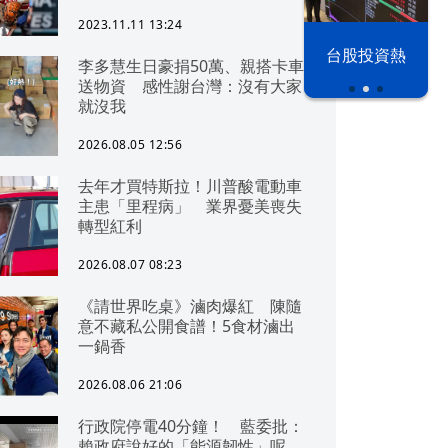
2023.11.11 13:24
漢光42演習
台股投資熱
李多慧生日豪捐50萬、親搭卡車
送物資 感性謝台灣：沒有大家
就沒我
2026.08.05 12:56
去年才買特斯拉！川普酸電動車
主患「里程病」 業界憂美喪失
轉型紅利
2026.08.07 08:23
《請世界吃桌》滷肉爆紅 陳隨
意不藏私公開食譜！5食材滷出
一鍋香
2026.08.06 21:06
行政院停電40分鐘！ 藍委批：
賴政府說好的「能源韌性」呢