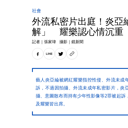
社會
外流私密片出庭！炎亞
解」 耀樂認心情沉重
記者
｜
張家瑋
攝影
｜
鏡新聞
藝人炎亞綸被網紅耀樂指控性侵、外流未成
訴，不過因拍攝、外流未成年私密影片，炎
攝、意圖散布而持有少年性影像等2罪被起訴
及耀樂皆出席。