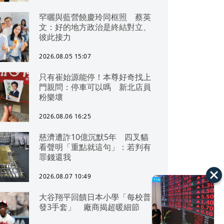
罕曬與藍營饒慶玲同框照 蔡英
文：好的地方政治是終結對立、
彼此接力
2026.08.05 15:07
只有崔始源能停！本尊好奇找上
門親問：停車可以嗎 新北店員
粉樂壞
2026.08.06 16:25
慈濟遭詐10億沉默5年 四叉貓
看聲明「重點就這句」：若判有
罪錢還我
2026.08.07 10:49
大谷翔平回饋日本小學「每校普
發3手套」 廠商揭超暖細節