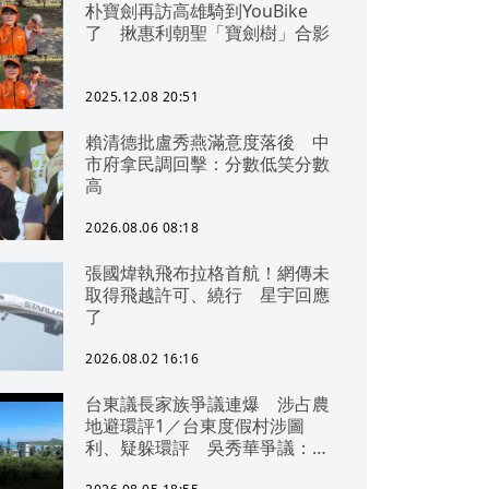
朴寶劍再訪高雄騎到YouBike
了 揪惠利朝聖「寶劍樹」合影
2025.12.08 20:51
賴清德批盧秀燕滿意度落後 中
市府拿民調回擊：分數低笑分數
高
2026.08.06 08:18
張國煒執飛布拉格首航！網傳未
取得飛越許可、繞行 星宇回應
了
2026.08.02 16:16
台東議長家族爭議連爆 涉占農
地避環評1／台東度假村涉圖
利、疑躲環評 吳秀華爭議：概
無參與