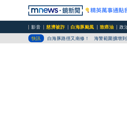
影音
慈濟被詐
白海豚颱風
致癌油
政
agnès b.
快訊
白海豚路徑又南修！ 海警範圍擴增到
慈濟挨詐十億／綠批抹黑「欠陳時中一