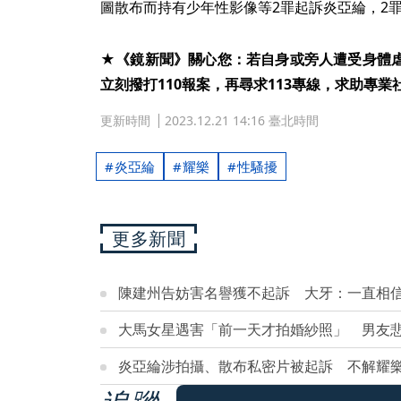
圖散布而持有少年性影像等2罪起訴炎亞綸，2罪
★《鏡新聞》關心您：若自身或旁人遭受身體
立刻撥打110報案，再尋求113專線，求助專業
更新時間
2023.12.21 14:16 臺北時間
炎亞綸
耀樂
性騷擾
更多新聞
陳建州告妨害名譽獲不起訴 大牙：一直相
大馬女星遇害「前一天才拍婚紗照」 男友
炎亞綸涉拍攝、散布私密片被起訴 不解耀