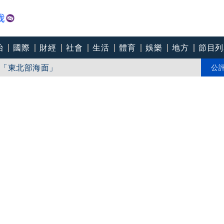
治
國際
財經
社會
生活
體育
娛樂
地方
節目列
推Humanitarian系列 「give love」成今夏最暖時尚宣言
「東北部海面」
公
個道歉」 柯志恩反嗆：比病毒還要毒