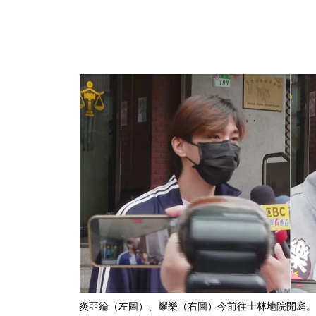
炎亞綸（左圖）、耀樂（右圖）今前往士林地院開庭。