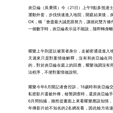
炎亞綸（吳秉孺）今（21日）上午9點多抵達
運動外套，步伐快速進入地院，開庭結束後，
OK，稱「會盡最大誠意跟努力，讓彼此雙方條
一個數字時，炎亞綸表示這不能說，隨即轉身離
耀樂上午則是以被害者身分，走祕密通道進入
天過來只是對案情做解釋，沒有和炎亞綸在同
的，對於炎亞綸在庭上的回應，耀樂強調沒有
法程序，不便對案情做說明。
耀樂今年6月開記者會控訴，16歲時和炎亞綸
私密影片還被外傳，檢警調查時，還原炎亞綸手機
6月間拍攝，雖然從畫面上來看耀樂應該知情，
年傳影片給不知名的2名網友看，因此檢方依