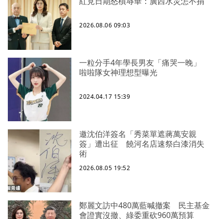
紅見日期怒槓辱華：廣西水災怎不捐
2026.08.06 09:03
一粒分手4年學長男友「痛哭一晚」
啦啦隊女神理想型曝光
2024.04.17 15:39
邀沈伯洋簽名「秀菜單遮蔣萬安親
簽」遭出征 饒河名店速祭白漆消失
術
2026.08.05 19:52
鄭麗文訪中480萬藍喊撤案 民主基金
會證實沒撤、綠委重砍960萬預算