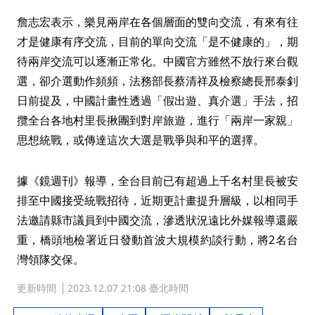
詹志宏表示，樂見兩岸在各個層面的雙向交流，有來有往
才是健康有序交流，目前的單向交流「是不健康的」，期
待兩岸交流可以逐漸正常化。中國官方雖然不放行來台觀
選，卻介選動作頻頻，法務部長蔡清祥及檢察總長邢泰釗
日前提及，中國計畫性透過「假出遊、真介選」手法，招
攬全台各地村里長揪團到對岸旅遊，進行「兩岸一家親」
思想統戰，或傳達這次大選是戰爭與和平的選擇。
據《鏡週刊》報導，全台目前已有超過上千名村里長被安
排至中國接受統戰招待，近期更計畫提升層級，以相同手
法邀請縣市議員到中國交流，滲透狀況遠比外媒報導還嚴
重，橋頭地檢署近日發動首波大規模約談行動，將2名台
灣領隊交保。
更新時間
2023.12.07 21:08 臺北時間