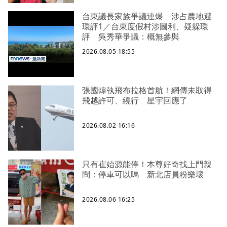
台東議長家族爭議連爆 涉占農地避
環評1／台東度假村涉圖利、疑躲環
評 吳秀華爭議：概無參與
2026.08.05 18:55
張國煒執飛布拉格首航！網傳未取得
飛越許可、繞行 星宇回應了
2026.08.02 16:16
只有崔始源能停！本尊好奇找上門親
問：停車可以嗎 新北店員粉樂壞
2026.08.06 16:25