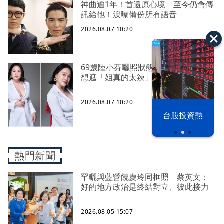
神曲逾1年！首還原心境 至今仍會傳
訊給他！淚曝備份所有語音
2026.08.07 10:20
69歲陸小芬曬照狀態驚艷四方 性感不
想遮「姐真的太辣」
2026.08.07 10:20
以色列 穹頂
台股投資熱
之下
熱門新聞
罕曬與藍營饒慶玲同框照 蔡英文：
好的地方政治是終結對立、彼此接力
2026.08.05 15:07