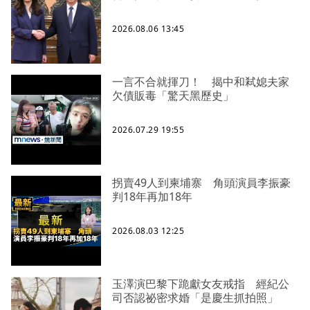
2026.08.06 13:45
一言不合就揮刀！ 揭中和弒媳夫家
欠債販毒「驚天黑歷史」
2026.07.29 19:55
拐賣49人到柬埔寨 角頭演員李振豪
判18年再加18年
2026.08.03 12:25
玉澤演巴黎下跪獻女友戒指 經紀公
司否認祕密求婚「是慶生抓拍照」