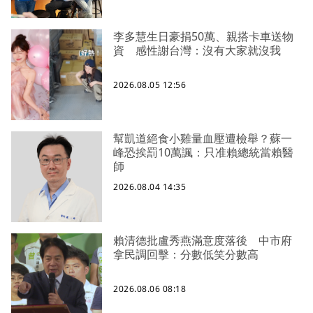
李多慧生日豪捐50萬、親搭卡車送物
資 感性謝台灣：沒有大家就沒我
2026.08.05 12:56
幫凱道絕食小雞量血壓遭檢舉？蘇一
峰恐挨罰10萬諷：只准賴總統當賴醫
師
2026.08.04 14:35
賴清德批盧秀燕滿意度落後 中市府
拿民調回擊：分數低笑分數高
2026.08.06 08:18