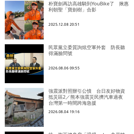
朴寶劍再訪高雄騎到YouBike了 揪惠
利朝聖「寶劍樹」合影
2025.12.08 20:51
民眾黨立委質詢炫空軍外套 防長聽
得滿臉問號
2026.08.06 09:55
強震派對照辦引公憤 台日友好物資
抵災區2／熊本強震災民擠汽車過夜
台灣第一時間跨海急援
2026.08.04 19:16