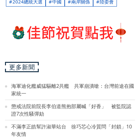
2024總統大選
中國
兩岸關係
陸委會
更多新聞
海軍迪化艦威猛驅離2共艦 共軍崩潰嗆：台灣前途在國
家統一
懲戒法院前院長李伯道熊抱部屬喊「好香」 被監院認
證7次性騷彈劾
不滿李正皓幫許淑華站台 徐巧芯心冷質問「封鎖」10
年友情