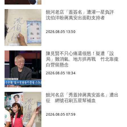
饒河老店「蓋簽名」遭灌一星負評
沈伯洋盼蔣萬安出面勸支持者
2026.08.05 13:50
陳見賢不只心痛還很怒！疑遭「設
局」難消氣、地方拱再戰 竹北靠攏
白營留懸念
2026.08.05 18:34
饒河名店「秀蓋掉蔣萬安簽名」遭出
征 網號召刷五星幫補血
2026.08.05 07:59