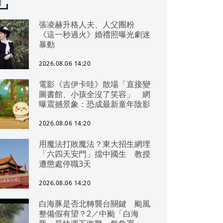
聞
張凌赫升格人夫、人父圈粉
《這一秒過火》婚禮照曝光劇迷
暴動
2026.08.06 14:20
電影《吉伊卡哇》散場「直接變
圖書館、小孩全沒了笑容」 網
曝震撼景象：恐成最新童年陰影
2026.08.06 14:20
用魔法打敗魔法？東大招生網埋
「六四天安門」擋中國生 教授
遭懲處停職3天
2026.08.06 14:20
白海豚是否北轉襲台關鍵 颱風
整備假有望？2／中颱「白海