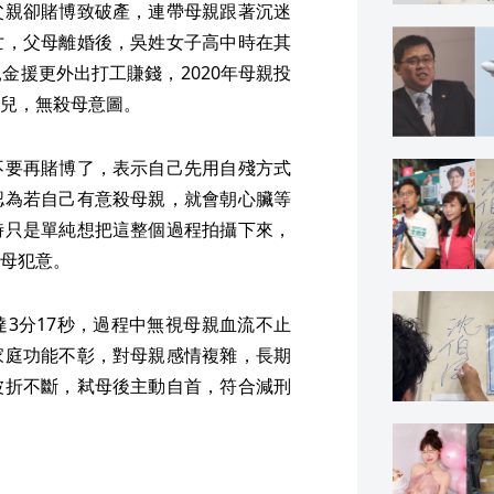
父親卻賭博致破產，連帶母親跟著沉迷
亡，父母離婚後，吳姓女子高中時在其
金援更外出打工賺錢，2020年母親投
兒，無殺母意圖。
不要再賭博了，表示自己先用自殘方式
認為若自己有意殺母親，就會朝心臟等
時只是單純想把這整個過程拍攝下來，
母犯意。
3分17秒，過程中無視母親血流不止
家庭功能不彰，對母親感情複雜，長期
波折不斷，弒母後主動自首，符合減刑