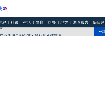
財經
社會
生活
體育
娛樂
地方
調查報告
節目列
況
日小生揭息影內幕：我被當八流演員
公
岱批蔣萬安：別把醫護當政治工具