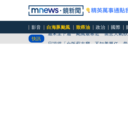
影音
白海豚颱風
致癌油
政治
國際
週末至下週一颱風最靠近 留意天氣狀
快訊
只認得「台版蘇志燮」不知姜厚任 昔
食用油諮詢門診5天僅1人掛號 吳欣