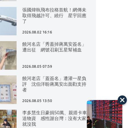
張國煒執飛布拉格首航！網傳未
取得飛越許可、繞行 星宇回應
了
2026.08.02 16:16
饒河名店「秀蓋掉蔣萬安簽名」
遭出征 網號召刷五星幫補血
2026.08.05 07:59
饒河老店「蓋簽名」遭灌一星負
評 沈伯洋盼蔣萬安出面勸支持
者
2026.08.05 13:50
李多慧生日豪捐50萬、親搭卡車
送物資 感性謝台灣：沒有大家
就沒我