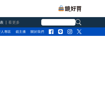
表
看更多
評人專區
鏡主播
關於我們