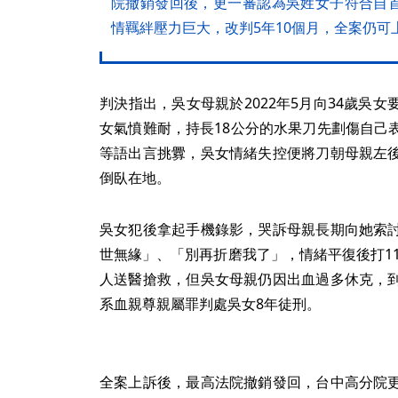
院撤銷發回後，更一審認為吳姓女子符合自
情羈絆壓力巨大，改判5年10個月，全案仍可
判決指出，吳女母親於2022年5月向34歲吳
女氣憤難耐，持長18公分的水果刀先劃傷自己
等語出言挑釁，吳女情緒失控便將刀朝母親左
倒臥在地。
吳女犯後拿起手機錄影，哭訴母親長期向她索
世無緣」、「別再折磨我了」，情緒平復後打11
人送醫搶救，但吳女母親仍因出血過多休克，
系血親尊親屬罪判處吳女8年徒刑。
全案上訴後，最高法院撤銷發回，台中高分院