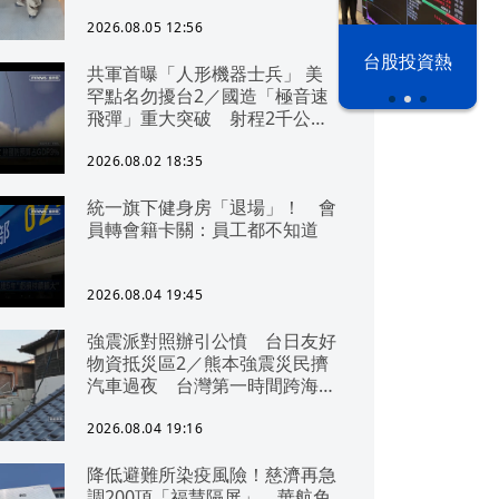
2026.08.05 12:56
以色列 穹頂
台股投資熱
共軍首曝「人形機器士兵」 美
之下
罕點名勿擾台2／國造「極音速
飛彈」重大突破 射程2千公里
可「直通北京」
2026.08.02 18:35
統一旗下健身房「退場」！ 會
員轉會籍卡關：員工都不知道
2026.08.04 19:45
強震派對照辦引公憤 台日友好
物資抵災區2／熊本強震災民擠
汽車過夜 台灣第一時間跨海急
援
2026.08.04 19:16
降低避難所染疫風險！慈濟再急
調200頂「福慧隔屏」 華航免