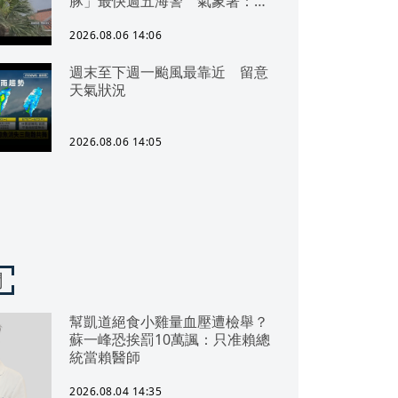
豚」最快週五海警 氣象署：北
部地區慎防豪雨
2026.08.06 14:06
週末至下週一颱風最靠近 留意
天氣狀況
2026.08.06 14:05
聞
幫凱道絕食小雞量血壓遭檢舉？
蘇一峰恐挨罰10萬諷：只准賴總
統當賴醫師
2026.08.04 14:35