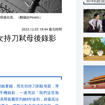
即時新
後自首。（翻攝自Pexels）
2023.12.03 18:44 臺北時間
女持刀弒母後錄影
跟她要錢，而失控持刀刺殺母親，導
手機錄影，一邊哭訴「我們這世無
系尊親屬罪判她8年徒刑，經最高法