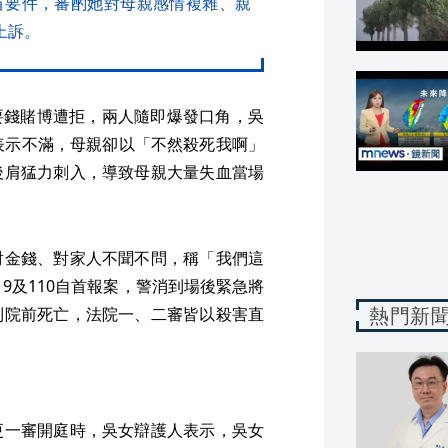
首要件，審酌她對母親感情複雜、親
上訴。
女要錢賭博遭拒，兩人隨即爆發口角，吳
表示不滿，母親卻以「不然殺死我啊」
後肩猛力刺入，導致母親大量失血當場
討金錢、對家人不聞不問，稱「我們這
9及110自首報案，警消到場後緊急將
熱門新
到院前死亡，法院一、二審皆以殺害直
更一審開庭時，吳女辯護人表示，吳女