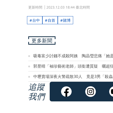
更新時間
2023.12.03 18:44 臺北時間
台中
自首
賭博
更多新聞
吸毒富少討錢不成殺阿姨 陶晶瑩悲痛「她
郭昱晴「袖珍藝術老師」頭銜遭質疑 曬超
中壢賣場深夜火警疏散30人 竟是3男「殺
追蹤
我們