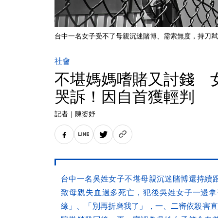
台中一名女子受不了母親沉迷賭博、需索無度，持刀弒母
社會
不堪媽媽嗜賭又討錢 
哭訴！因自首獲輕判
記者
｜
陳姿妤
台中一名吳姓女子不堪母親沉迷賭博還持續
致母親失血過多死亡，犯後吳姓女子一邊拿
緣」、「別再折磨我了」，一、二審依殺害直