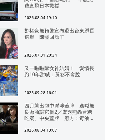
費直飛日本救援
2026.08.04 19:10
劉櫂豪無預警宣布退出台東縣長
選舉 陳瑩回應了
2026.07.31 20:34
又一啦啦隊女神結婚！ 愛情長
跑10年甜喊：黃衫不會脫
2023.09.28 16:01
四月就出包中聯涉蓋牌 邁喊無
良廠商讓它倒2／盧秀燕轟台糖
吃案、中央蓋牌 府方：毒油一
直在台中
2026.08.04 13:07