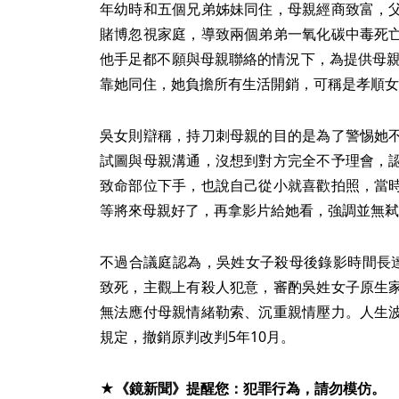
年幼時和五個兄弟姊妹同住，母親經商致富，
賭博忽視家庭，導致兩個弟弟一氧化碳中毒死
他手足都不願與母親聯絡的情況下，為提供母親
靠她同住，她負擔所有生活開銷，可稱是孝順女
吳女則辯稱，持刀刺母親的目的是為了警惕她
試圖與母親溝通，沒想到對方完全不予理會，
致命部位下手，也說自己從小就喜歡拍照，當
等將來母親好了，再拿影片給她看，強調並無弒
不過合議庭認為，吳姓女子殺母後錄影時間長達
致死，主觀上有殺人犯意，審酌吳姓女子原生
無法應付母親情緒勒索、沉重親情壓力。人生
規定，撤銷原判改判5年10月。
★《鏡新聞》提醒您：犯罪行為，請勿模仿。