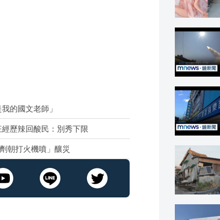
是我的國文老師」
狂經歷辣回酸民：別秀下限
蟲劑朝打火機噴」釀災