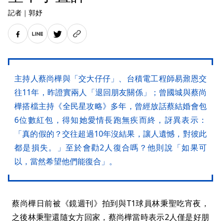
記者
｜
郭妤
主持人蔡尚樺與「交大仔仔」、台積電工程師易鼐恩交
往11年，昨證實兩人「退回朋友關係」；曾國城與蔡尚
樺搭檔主持《全民星攻略》多年，曾經放話蔡結婚會包
6位數紅包，得知她愛情長跑無疾而終，訝異表示：
「真的假的？交往超過10年沒結果，讓人遺憾，對彼此
都是損失。」至於會勸2人復合嗎？他則說「如果可
以，當然希望他們能復合」。
蔡尚樺日前被《鏡週刊》拍到與T1球員林秉聖吃宵夜，
之後林秉聖還隨女方回家，蔡尚樺當時表示2人僅是好朋