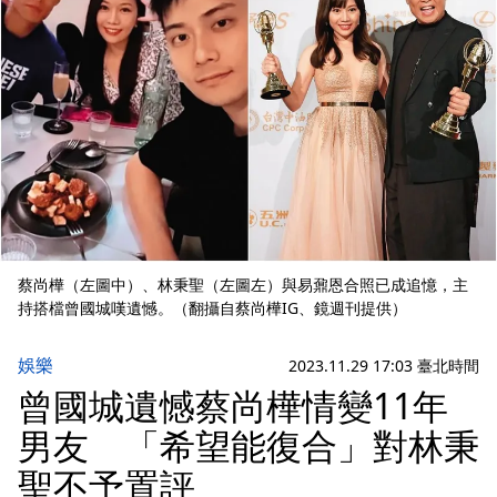
蔡尚樺（左圖中）、林秉聖（左圖左）與易鼐恩合照已成追憶，主
持搭檔曾國城嘆遺憾。（翻攝自蔡尚樺IG、鏡週刊提供）
娛樂
2023.11.29 17:03 臺北時間
曾國城遺憾蔡尚樺情變11年
男友 「希望能復合」對林秉
聖不予置評