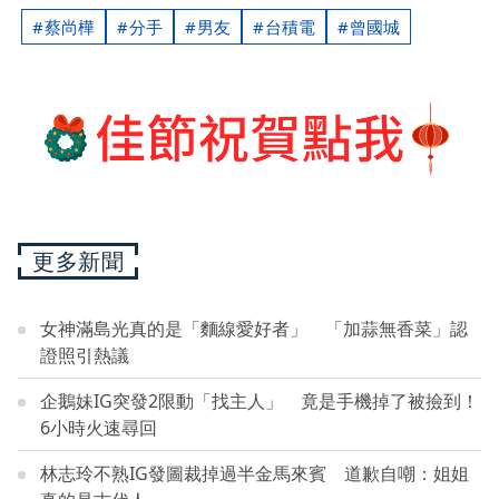
蔡尚樺
分手
男友
台積電
曾國城
更多新聞
女神滿島光真的是「麵線愛好者」 「加蒜無香菜」認
證照引熱議
企鵝妹IG突發2限動「找主人」 竟是手機掉了被撿到！
6小時火速尋回
林志玲不熟IG發圖裁掉過半金馬來賓 道歉自嘲：姐姐