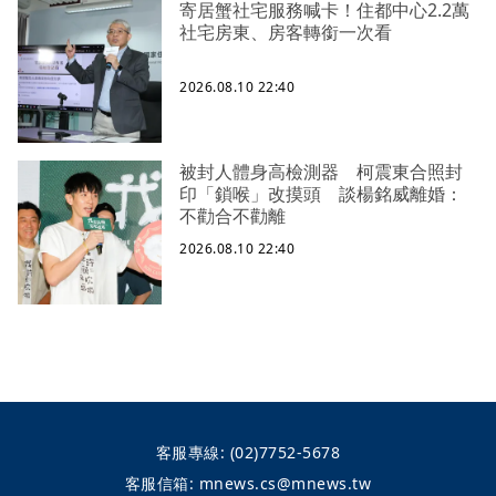
寄居蟹社宅服務喊卡！住都中心2.2萬
社宅房東、房客轉銜一次看
2026.08.10 22:40
被封人體身高檢測器 柯震東合照封
印「鎖喉」改摸頭 談楊銘威離婚：
不勸合不勸離
2026.08.10 22:40
客服專線:
(02)7752-5678
客服信箱:
mnews.cs@mnews.tw