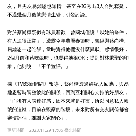
友，且男友易鼐恩也知情，甚至在IG秀出3人合照釋疑，
不過幾個月後就戀情生變，引發討論。
對於蔡尚樺疑似有球員新歡，曾國城僅說「以她的條件，
有人追很正常」，透露今年農曆春節時，曾經與蔡尚樺、
易鼐恩一起吃飯，當時覺得他倆沒什麼異狀、感情很好，
2個月前和蔡吃飯時，也覺得她很OK；提到對林秉聖的印
象，他則說：「不予置評。」
據《TVBS新聞網》報導，蔡尚樺透過經紀人回應，與易
鼐恩暫時調整彼此的關係，回到互相關心支持的好朋友，
「而後有人表達好感，因本來就是好友，所以同意私人帳
號的追蹤，目前在觀察的階段，未來對所有交友關係都會
審慎評估，謝謝大家關心」。
更新時間
2023.11.29 17:05 臺北時間