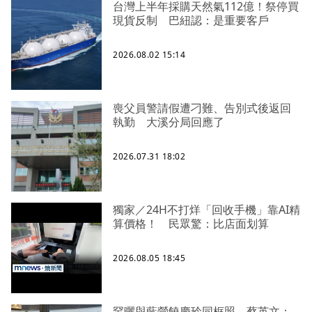
台灣上半年採購天然氣112億！祭停買
現貨反制 巴紐認：是重要客戶
2026.08.02 15:14
喪父員警請假遭刁難、告別式後返回
執勤 大溪分局回應了
2026.07.31 18:02
獨家／24H不打烊「回收手機」靠AI精
算價格！ 民眾驚：比店面划算
2026.08.05 18:45
罕曬與藍營饒慶玲同框照 蔡英文：