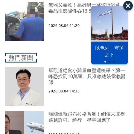
無照又毒駕！高雄男一路蛇行叼菸
毒品快篩陽性吞13.8萬罰單
2026.08.06 11:20
以色列 穹頂
之下
熱門新聞
幫凱道絕食小雞量血壓遭檢舉？蘇一
峰恐挨罰10萬諷：只准賴總統當賴醫
師
2026.08.04 14:35
張國煒執飛布拉格首航！網傳未取得
飛越許可、繞行 星宇回應了