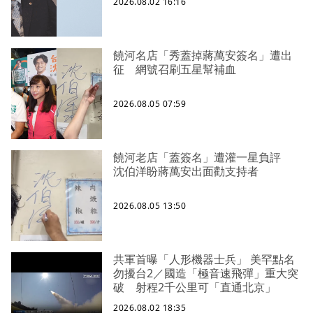
2026.08.02 16:16
饒河名店「秀蓋掉蔣萬安簽名」遭出
征 網號召刷五星幫補血
2026.08.05 07:59
饒河老店「蓋簽名」遭灌一星負評
沈伯洋盼蔣萬安出面勸支持者
2026.08.05 13:50
共軍首曝「人形機器士兵」 美罕點名
勿擾台2／國造「極音速飛彈」重大突
破 射程2千公里可「直通北京」
2026.08.02 18:35