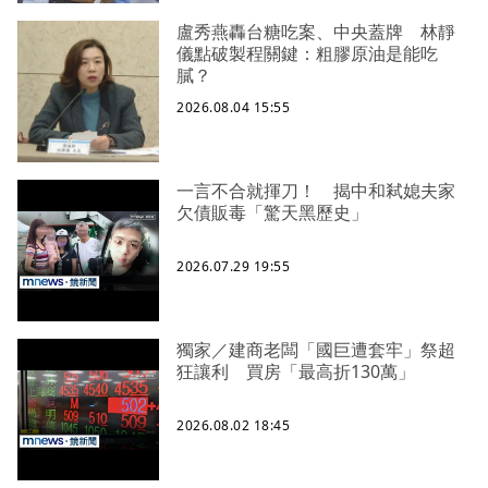
盧秀燕轟台糖吃案、中央蓋牌 林靜
儀點破製程關鍵：粗膠原油是能吃
膩？
2026.08.04 15:55
一言不合就揮刀！ 揭中和弒媳夫家
欠債販毒「驚天黑歷史」
2026.07.29 19:55
獨家／建商老闆「國巨遭套牢」祭超
狂讓利 買房「最高折130萬」
2026.08.02 18:45