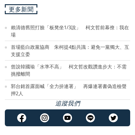
更多新聞
賴清德舊照打臉「板凳坐1/3說」 柯文哲前幕僚：我在
場
首場藍白政黨協商 朱柯提4點共識：避免一黨獨大、互
支援立委
曾說韓國瑜「水準不高」 柯文哲改觀讚進步大：不需
挑撥離間
郭台銘首露面喊「全力拚連署」 再爆連署書偽造檢聲
押2人
追蹤我們