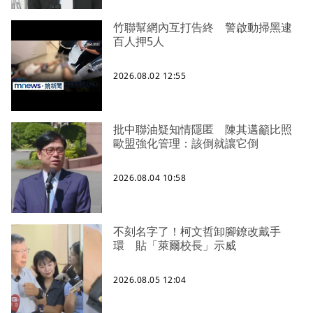
竹聯幫網內互打告終 警啟動掃黑逮
百人押5人
2026.08.02 12:55
批中聯油疑知情隱匿 陳其邁籲比照
歐盟強化管理：該倒就讓它倒
2026.08.04 10:58
不刻名字了！柯文哲卸腳鐐改戴手
環 貼「萊爾校長」示威
2026.08.05 12:04