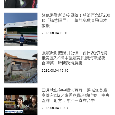
降低避難所染疫風險！慈濟再急調200
頂「福慧隔屏」 華航免費直飛日本
救援
2026.08.04 19:10
強震派對照辦引公憤 台日友好物資
抵災區2／熊本強震災民擠汽車過夜
台灣第一時間跨海急援
2026.08.04 19:16
四月就出包中聯涉蓋牌 邁喊無良廠
商讓它倒2／盧秀燕轟台糖吃案、中央
蓋牌 府方：毒油一直在台中
2026.08.04 13:07