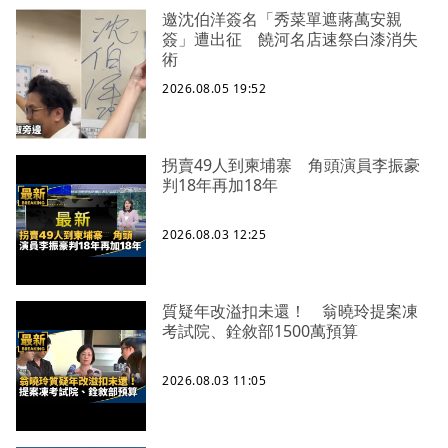
邀沈伯洋簽名「秀菜單遮蔣萬安親
簽」遭出征 饒河名店速祭白漆消失
術
2026.08.05 19:52
拐賣49人到柬埔寨 角頭演員李振豪
判18年再加18年
2026.08.03 12:25
質疑年改溢扣未還！ 翁曉玲提案凍
考試院、銓敘部1500萬預算
2026.08.03 11:05