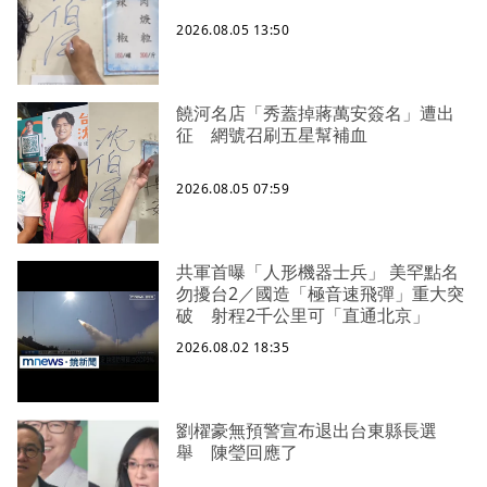
2026.08.05 13:50
饒河名店「秀蓋掉蔣萬安簽名」遭出
征 網號召刷五星幫補血
2026.08.05 07:59
共軍首曝「人形機器士兵」 美罕點名
勿擾台2／國造「極音速飛彈」重大突
破 射程2千公里可「直通北京」
2026.08.02 18:35
劉櫂豪無預警宣布退出台東縣長選
舉 陳瑩回應了