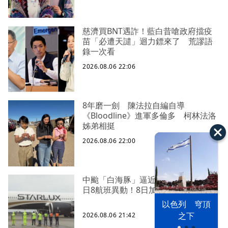
慈濟買BNT遇詐！藍白昔嗆政府擋疫
苗「必遭天譴」迴力鏢來了 荒謬語
錄一次看
2026.08.06 22:06
8年磨一劍 陳法拉自編自導
《Bloodline》進軍多倫多 柯林法洛
姊弟相挺
2026.08.06 22:00
中颱「白海豚」逼近北台灣 星宇台
日8航班異動！8日加開疏運
以色列 穹頂
之下
2026.08.06 21:42