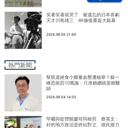
笑著笑著就哭了 被遺忘的日本喜劇
天才川島雄三 4K修復重返大銀幕
2026.08.06 21:40
熱門新聞
幫凱道絕食小雞量血壓遭檢舉？蘇一
峰恐挨罰10萬諷：只准賴總統當賴醫
師
2026.08.04 14:35
罕曬與藍營饒慶玲同框照 蔡英文：
好的地方政治是終結對立、彼此接力