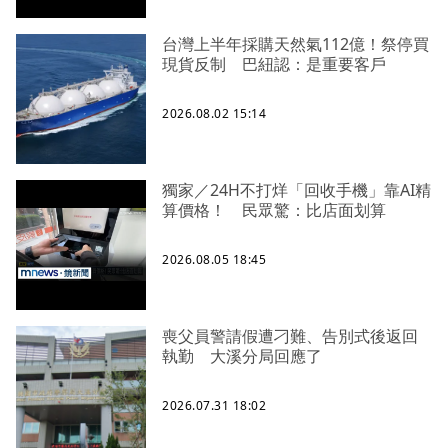
台灣上半年採購天然氣112億！祭停買
現貨反制 巴紐認：是重要客戶
2026.08.02 15:14
獨家／24H不打烊「回收手機」靠AI精
算價格！ 民眾驚：比店面划算
2026.08.05 18:45
喪父員警請假遭刁難、告別式後返回
執勤 大溪分局回應了
2026.07.31 18:02