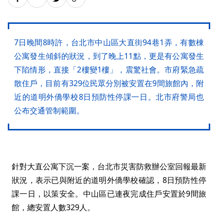
7日晚間8時許，台北市中山區大直街94巷1弄，有數棟
公寓發生傾斜的狀況，到了晚上11點，更是有公寓發生
下陷情形，直接「2樓變1樓」，震驚社會。市府緊急疏
散住戶，目前有329位民眾分別被安置在9間旅館內，附
近的道明外僑學校8日預防性停課一日。北市府警局也
公布交通管制範圍。
針對大直公寓下沉一案，台北市災害防救辦公室回報最新
狀況，表示已與附近的道明外僑學校確認，8日預防性停
課一日，以策安全。中山區已連夜完成住戶安置於9間旅
館，總安置人數329人。