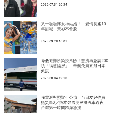
2026.07.31 20:34
又一啦啦隊女神結婚！ 愛情長跑10
年甜喊：黃衫不會脫
2023.09.28 16:01
降低避難所染疫風險！慈濟再急調200
頂「福慧隔屏」 華航免費直飛日本
救援
2026.08.04 19:10
強震派對照辦引公憤 台日友好物資
抵災區2／熊本強震災民擠汽車過夜
台灣第一時間跨海急援