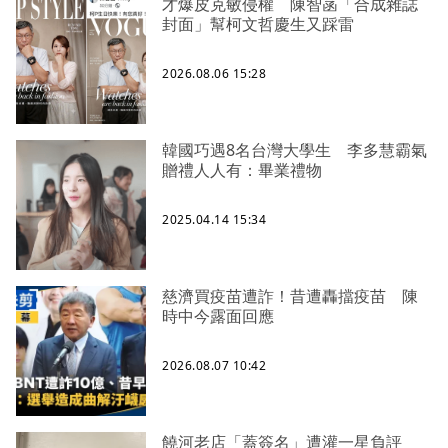
才爆皮克敏侵權 陳智菡「合成雜誌
封面」幫柯文哲慶生又踩雷
2026.08.06 15:28
韓國巧遇8名台灣大學生 李多慧霸氣
贈禮人人有：畢業禮物
2025.04.14 15:34
慈濟買疫苗遭詐！昔遭轟擋疫苗 陳
時中今露面回應
2026.08.07 10:42
饒河老店「蓋簽名」遭灌一星負評