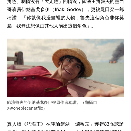
角色、劇情沒有「大走鐘」的情況，飾演主角魯夫的墨西
哥演員伊納基戈多伊（Iñaki Godoy），更被尾田榮一郎
稱讚，「你就像我漫畫裡的人物，魯夫這個角色非你莫
屬，我無法想像由其他人演出這個角色」。
飾演魯夫的伊納基戈多伊被原作者稱讚。（翻攝自
X@onepiecenetflix）
真人版《航海王》在評論網站「爛番茄」獲得83％認證