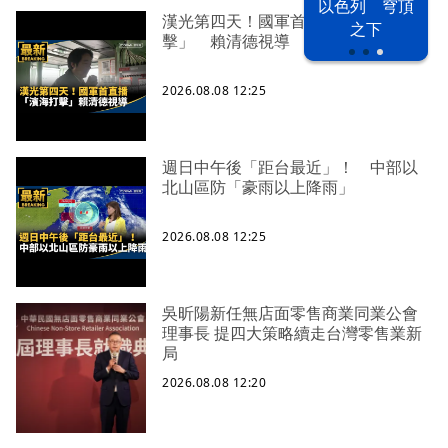
以色列 穹頂
漢光42演習
台股投資熱
漢光第四天！國軍首直播「濱海打
之下
擊」 賴清德視導
2026.08.08 12:25
週日中午後「距台最近」！ 中部以
北山區防「豪雨以上降雨」
2026.08.08 12:25
吳昕陽新任無店面零售商業同業公會
理事長 提四大策略續走台灣零售業新
局
2026.08.08 12:20