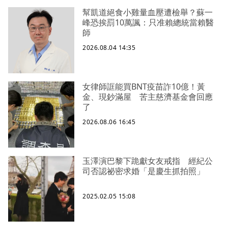
幫凱道絕食小雞量血壓遭檢舉？蘇一
峰恐挨罰10萬諷：只准賴總統當賴醫
師
2026.08.04 14:35
女律師誆能買BNT疫苗詐10億！黃
金、現鈔滿屋 苦主慈濟基金會回應
了
2026.08.06 16:45
玉澤演巴黎下跪獻女友戒指 經紀公
司否認祕密求婚「是慶生抓拍照」
2025.02.05 15:08