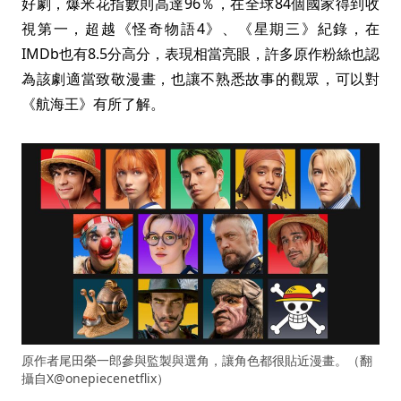
好劇，爆米花指數則高達96％，在全球84個國家得到收
視第一，超越《怪奇物語4》、《星期三》紀錄，在
IMDb也有8.5分高分，表現相當亮眼，許多原作粉絲也認
為該劇適當致敬漫畫，也讓不熟悉故事的觀眾，可以對
《航海王》有所了解。
原作者尾田榮一郎參與監製與選角，讓角色都很貼近漫畫。（翻
攝自X@onepiecenetflix）