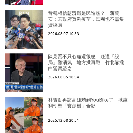
昔稱相信慈濟還是民進黨？ 蔣萬
安：若政府買夠疫苗，民團也不需集
資採購
2026.08.07 10:53
陳見賢不只心痛還很怒！疑遭「設
局」難消氣、地方拱再戰 竹北靠攏
白營留懸念
2026.08.05 18:34
朴寶劍再訪高雄騎到YouBike了 揪惠
利朝聖「寶劍樹」合影
2025.12.08 20:51