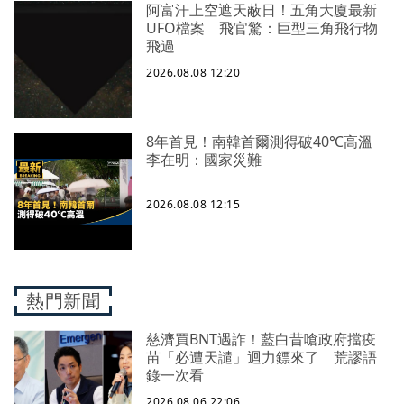
阿富汗上空遮天蔽日！五角大廈最新
UFO檔案 飛官驚：巨型三角飛行物
飛過
2026.08.08 12:20
8年首見！南韓首爾測得破40℃高溫
李在明：國家災難
2026.08.08 12:15
熱門新聞
慈濟買BNT遇詐！藍白昔嗆政府擋疫
苗「必遭天譴」迴力鏢來了 荒謬語
錄一次看
2026.08.06 22:06