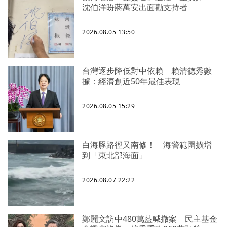
沈伯洋盼蔣萬安出面勸支持者
2026.08.05 13:50
台灣逐步降低對中依賴 賴清德秀數
據：經濟創近50年最佳表現
2026.08.05 15:29
白海豚路徑又南修！ 海警範圍擴增
到「東北部海面」
2026.08.07 22:22
鄭麗文訪中480萬藍喊撤案 民主基金