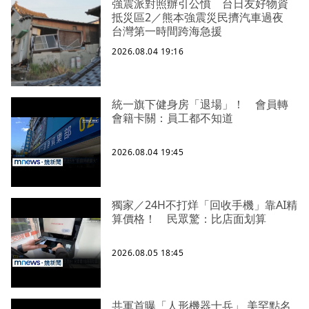
強震派對照辦引公憤 台日友好物資
抵災區2／熊本強震災民擠汽車過夜
台灣第一時間跨海急援
2026.08.04 19:16
統一旗下健身房「退場」！ 會員轉
會籍卡關：員工都不知道
2026.08.04 19:45
獨家／24H不打烊「回收手機」靠AI精
算價格！ 民眾驚：比店面划算
2026.08.05 18:45
共軍首曝「人形機器士兵」 美罕點名