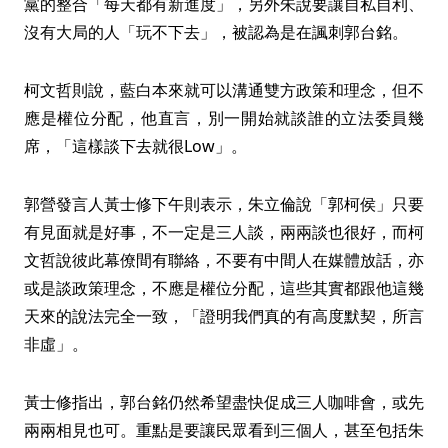
黨的整合「每天都有新進度」，另外朱說要讓自私自利、
沒有大局的人「玩不下去」，被認為是在諷刺郭台銘。
柯文哲則說，藍白本來就可以溝通雙方政策和理念，但不
應是權位分配，他直言，別一開始就談誰的立法委員幾
席，「這樣談下去就很Low」。
郭營發言人黃士修下午則表示，朱立倫說「郭柯侯」只要
有見面就是好事，不一定是三人談，兩兩談也很好，而柯
文哲說彼此幕僚間有聯絡，不要有中間人在媒體放話，亦
或是談政策理念，不應是權位分配，這些其實都跟他這幾
天來的說法完全一致，「證明我們真的有高度默契，所言
非虛」。
黃士修指出，郭台銘仍然希望盡快促成三人咖啡會，或先
兩兩相見也可。重點是要讓民眾看到三個人，甚至包括朱