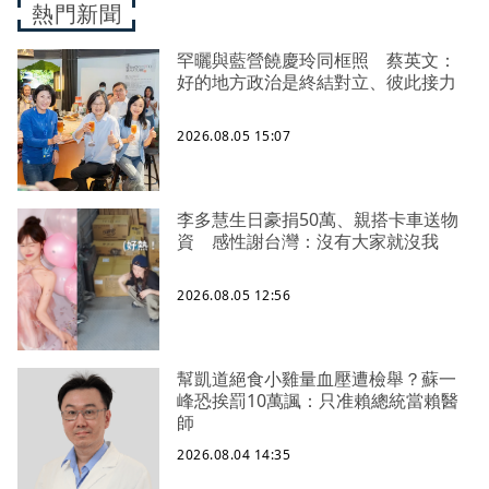
熱門新聞
罕曬與藍營饒慶玲同框照 蔡英文：
好的地方政治是終結對立、彼此接力
2026.08.05 15:07
李多慧生日豪捐50萬、親搭卡車送物
資 感性謝台灣：沒有大家就沒我
2026.08.05 12:56
幫凱道絕食小雞量血壓遭檢舉？蘇一
峰恐挨罰10萬諷：只准賴總統當賴醫
師
2026.08.04 14:35