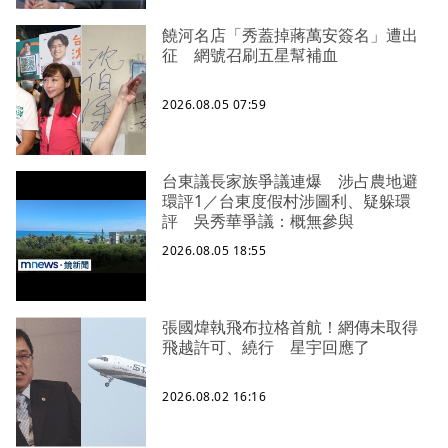
饒河名店「秀蓋掉蔣萬安簽名」遭出
征 網號召刷五星幫補血
2026.08.05 07:59
台東議長家族爭議連爆 涉占農地避
環評1／台東度假村涉圖利、疑躲環
評 吳秀華爭議：概無參與
2026.08.05 18:55
張國煒執飛布拉格首航！網傳未取得
飛越許可、繞行 星宇回應了
2026.08.02 16:16