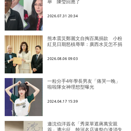
舉 陳瑩回應了
2026.07.31 20:34
熊本震災鄭麗文自掏百萬捐款 小粉
紅見日期怒槓辱華：廣西水災怎不捐
2026.08.06 09:03
一粒分手4年學長男友「痛哭一晚」
啦啦隊女神理想型曝光
2024.04.17 15:39
邀沈伯洋簽名「秀菜單遮蔣萬安親
簽」遭出征 饒河名店速祭白漆消失