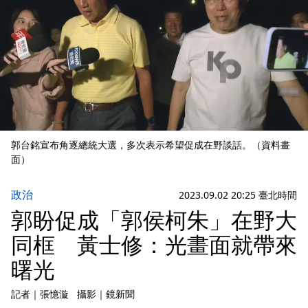
郭台銘宣布角逐總統大選，多次表示希望促成在野談話。（資料畫
面）
政治
2023.09.02 20:25 臺北時間
郭盼促成「郭侯柯朱」在野大
同框 黃士修：光畫面就帶來
曙光
記者
｜
張憶漩
攝影
｜
鏡新聞