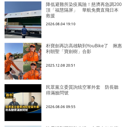
降低避難所染疫風險！慈濟再急調200
頂「福慧隔屏」 華航免費直飛日本
救援
2026.08.04 19:10
朴寶劍再訪高雄騎到YouBike了 揪惠
利朝聖「寶劍樹」合影
2025.12.08 20:51
民眾黨立委質詢炫空軍外套 防長聽
得滿臉問號
2026.08.06 09:55