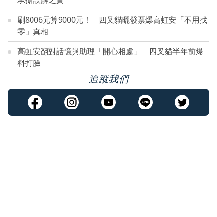
承擔誤解之責
刷8006元算9000元！ 四叉貓曬發票爆高虹安「不用找
零」真相
高虹安翻對話憶與助理「開心相處」 四叉貓半年前爆
料打臉
追蹤我們