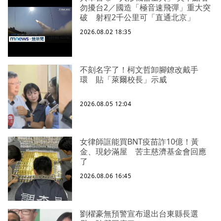
勿擾台2／國造「極音速飛彈」重大突
破 射程2千公里可「直通北京」
2026.08.02 18:35
不刻名字了！柯文哲卸腳鐐改戴手
環 貼「萊爾校長」示威
2026.08.05 12:04
女律師誆能買BNT疫苗詐10億！黃
金、現鈔滿屋 苦主慈濟基金會回應
了
2026.08.06 16:45
劉櫂豪無預警宣布退出台東縣長選