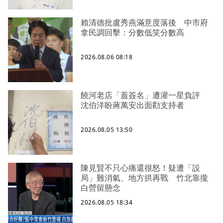
賴清德批盧秀燕滿意度落後 中市府
拿民調回擊：分數低笑分數高
2026.08.06 08:18
饒河老店「蓋簽名」遭灌一星負評
沈伯洋盼蔣萬安出面勸支持者
2026.08.05 13:50
陳見賢不只心痛還很怒！疑遭「設
局」難消氣、地方拱再戰 竹北靠攏
白營留懸念
2026.08.05 18:34