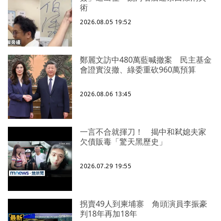
術
2026.08.05 19:52
鄭麗文訪中480萬藍喊撤案 民主基金
會證實沒撤、綠委重砍960萬預算
2026.08.06 13:45
一言不合就揮刀！ 揭中和弒媳夫家
欠債販毒「驚天黑歷史」
2026.07.29 19:55
拐賣49人到柬埔寨 角頭演員李振豪
判18年再加18年