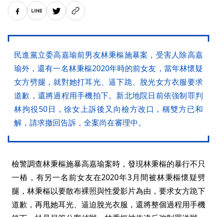
民進黨立委高嘉瑜前男友林秉樞施暴案，受害人除高嘉
瑜外，還有一名林秉樞2020年時的前女友，當年林懷疑
女方劈腿，就對她打耳光、逼下跪、脫光女方衣服要求
道歉，還將過程用手機拍下。新北地院日前依強制罪判
林拘役50日，徐女上訴後又向檢方改口，稱雙方已和
解，請求撤回告訴，全案尚在審理中。
檢警調查林秉樞施暴高嘉瑜案時，發現林秉樞的暴行不只
一樁，有另一名前女友在2020年3月間被林秉樞懷疑劈
腿，林秉樞以要散布裸照與性愛影片為由，要求女方跪下
道歉，再甩她耳光、逼迫脫光衣服，還將整個過程用手機