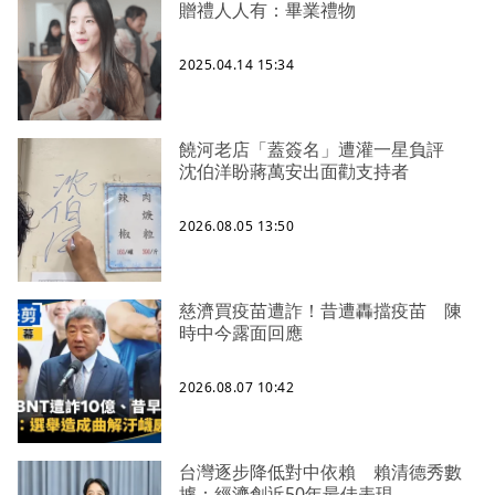
贈禮人人有：畢業禮物
2025.04.14 15:34
饒河老店「蓋簽名」遭灌一星負評
沈伯洋盼蔣萬安出面勸支持者
2026.08.05 13:50
慈濟買疫苗遭詐！昔遭轟擋疫苗 陳
時中今露面回應
2026.08.07 10:42
台灣逐步降低對中依賴 賴清德秀數
據：經濟創近50年最佳表現