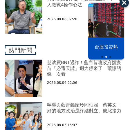
人教戰4操作心法
2026.08.08 07:20
漢光42演習
台股投資熱
熱門新聞
慈濟買BNT遇詐！藍白昔嗆政府擋疫
苗「必遭天譴」迴力鏢來了 荒謬語
錄一次看
2026.08.06 22:06
罕曬與藍營饒慶玲同框照 蔡英文：
好的地方政治是終結對立、彼此接力
2026.08.05 15:07