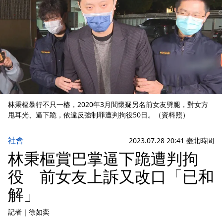
林秉樞暴行不只一樁，2020年3月間懷疑另名前女友劈腿，對女方
甩耳光、逼下跪，依違反強制罪遭判拘役50日。（資料照）
社會
2023.07.28 20:41 臺北時間
林秉樞賞巴掌逼下跪遭判拘
役 前女友上訴又改口「已和
解」
記者
｜
徐如奕