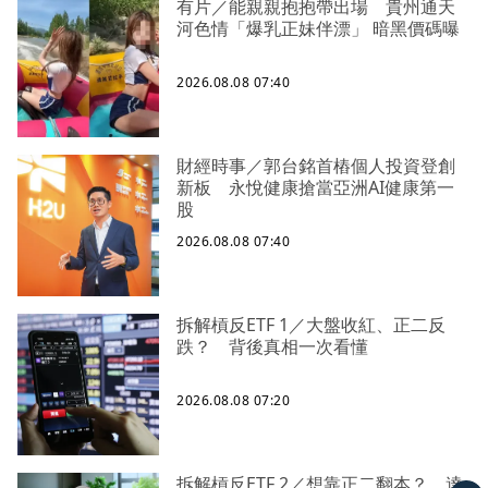
有片／能親親抱抱帶出場 貴州通天
河色情「爆乳正妹伴漂」 暗黑價碼曝
2026.08.08 07:40
財經時事／郭台銘首樁個人投資登創
新板 永悅健康搶當亞洲AI健康第一
股
2026.08.08 07:40
拆解槓反ETF 1／大盤收紅、正二反
跌？ 背後真相一次看懂
2026.08.08 07:20
拆解槓反ETF 2／想靠正二翻本？ 達