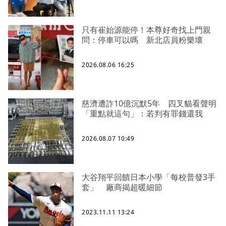
只有崔始源能停！本尊好奇找上門親
問：停車可以嗎 新北店員粉樂壞
2026.08.06 16:25
慈濟遭詐10億沉默5年 四叉貓看聲明
「重點就這句」：若判有罪錢還我
2026.08.07 10:49
大谷翔平回饋日本小學「每校普發3手
套」 廠商揭超暖細節
2023.11.11 13:24