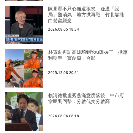
陳見賢不只心痛還很怒！疑遭「設
局」難消氣、地方拱再戰 竹北靠攏
白營留懸念
2026.08.05 18:34
朴寶劍再訪高雄騎到YouBike了 揪惠
利朝聖「寶劍樹」合影
2025.12.08 20:51
賴清德批盧秀燕滿意度落後 中市府
拿民調回擊：分數低笑分數高
2026.08.06 08:18