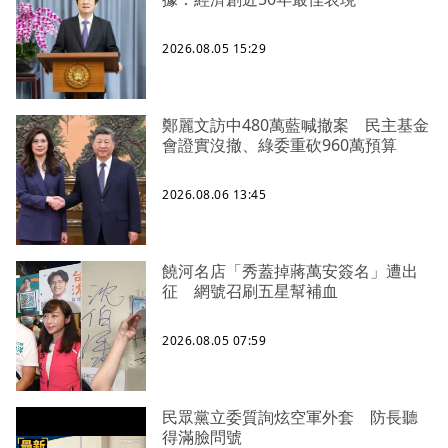
2026.08.05 15:29
鄭麗文訪中480萬藍喊撤案 民主基金
會證實沒撤、綠委重砍960萬預算
2026.08.06 13:45
饒河名店「秀蓋掉蔣萬安簽名」遭出
征 網號召刷五星幫補血
2026.08.05 07:59
民眾黨立委質詢炫空軍外套 防長聽
得滿臉問號