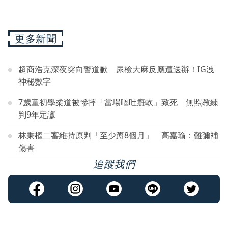
更多新聞
超商浩克深夜突向警道歉 尿檢大麻反應遭送辦！IG洩
神秘數字
7歲童初學柔道被慘摔「當場嘔吐癱軟」致死 無照教練
判9年定讞
林秉樞二審維持原判「至少蹲8個月」 高嘉瑜：難彌補
傷害
追蹤我們