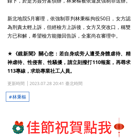
錄下，於是另簽分案偵辦，林秉樞被依違反強制罪送辦。
新北地院5月審理，依強制罪判林秉樞拘役50日，女方認
為刑責太輕上訴，但經檢方上訴後，女方又突改口，稱雙
方已和解，希望檢方能撤回告訴，全案尚在審理中。
★《鏡新聞》關心您：若自身或旁人遭受身體虐待、精
神虐待、性侵害、性騷擾，請立刻撥打110報案，再尋求
113專線，求助專業社工人員。
更新時間
2023.07.28 20:41 臺北時間
林秉樞