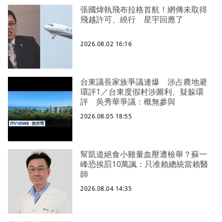
張國煒執飛布拉格首航！網傳未取得
飛越許可、繞行 星宇回應了
2026.08.02 16:16
台東議長家族爭議連爆 涉占農地避
環評1／台東度假村涉圖利、疑躲環
評 吳秀華爭議：概無參與
2026.08.05 18:55
幫凱道絕食小雞量血壓遭檢舉？蘇一
峰恐挨罰10萬諷：只准賴總統當賴醫
師
2026.08.04 14:35