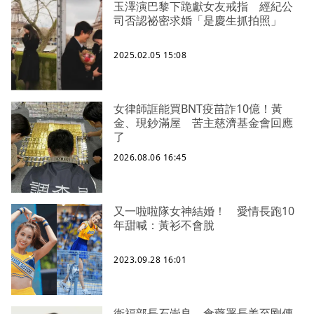
玉澤演巴黎下跪獻女友戒指 經紀公
司否認祕密求婚「是慶生抓拍照」
2025.02.05 15:08
女律師誆能買BNT疫苗詐10億！黃
金、現鈔滿屋 苦主慈濟基金會回應
了
2026.08.06 16:45
又一啦啦隊女神結婚！ 愛情長跑10
年甜喊：黃衫不會脫
2023.09.28 16:01
衛福部長石崇良、食藥署長姜至剛傳