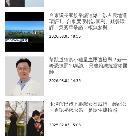
台東議長家族爭議連爆 涉占農地避
環評1／台東度假村涉圖利、疑躲環
評 吳秀華爭議：概無參與
2026.08.05 18:55
幫凱道絕食小雞量血壓遭檢舉？蘇一
峰恐挨罰10萬諷：只准賴總統當賴醫
師
2026.08.04 14:35
玉澤演巴黎下跪獻女友戒指 經紀公
司否認祕密求婚「是慶生抓拍照」
2025.02.05 15:08