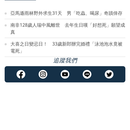
亞馬遜雨林野外求生31天 男「吃蟲、喝尿」奇蹟倖存
南非128歲人瑞中風離世 去年生日嘆「好想死」願望成
真
大喜之日變忌日！ 33歲新郎辦完婚禮「泳池泡水竟被
電死」
追蹤我們