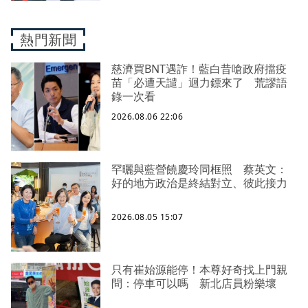
熱門新聞
慈濟買BNT遇詐！藍白昔嗆政府擋疫
苗「必遭天譴」迴力鏢來了 荒謬語
錄一次看
2026.08.06 22:06
罕曬與藍營饒慶玲同框照 蔡英文：
好的地方政治是終結對立、彼此接力
2026.08.05 15:07
只有崔始源能停！本尊好奇找上門親
問：停車可以嗎 新北店員粉樂壞