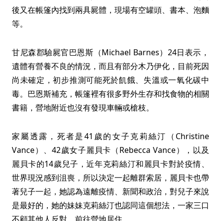
後又在帳篷內找到兩具屍體，現場有空罐頭、書本、泡麵
等。
甘尼森郡驗屍官巴恩斯（Michael Barnes）24日表示，
遺體有營養不良的情況，而且有部分木乃伊化，目前死因
尚未確定，初步推測可能死於飢餓、失溫或一氧化碳中
毒。巴恩斯補充，帳篷裡有很多野外生存和找食物的相關
書籍，營地附近也沒有發現車輛或槍枝。
家屬透露，死者是41歲的女子克莉絲汀（Christine
Vance）、42歲女子麗貝卡（Rebecca Vance），以及
麗貝卡的14歲兒子，近年克莉絲汀和麗貝卡對於疫情、
世界現況感到沮喪，所以決定一起離群索居，麗貝卡也帶
著兒子一起，她認為遠離疫情、新聞和政治，對兒子來說
是最好的，她的妹妹克莉絲汀也認同這個想法，一家三口
不顧其他人反對，前往營地居住。