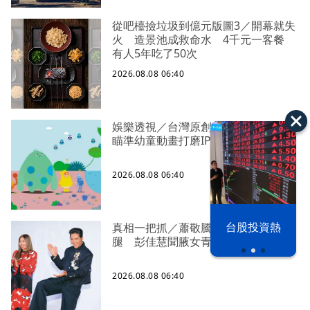
從吧檯撿垃圾到億元版圖3／開幕就失
火 造景池成救命水 4千元一客餐
有人5年吃了50次
2026.08.08 06:40
娛樂透視／台灣原創《芽芽樂團》
瞄準幼童動畫打磨IP
2026.08.08 06:40
漢光42演習
台股投資熱
真相一把抓／蕭敬騰 A-Lin同框有一
腿 彭佳慧聞腋女青年
2026.08.08 06:40