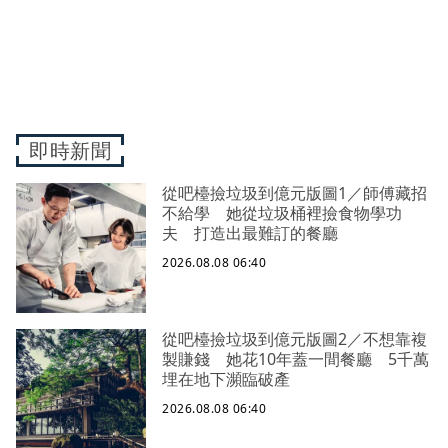
即時新聞
從吧檯撿垃圾到億元版圖1／師傅藏招
不給學 她從垃圾桶裡撿食物學功
夫 打造出最難訂的餐廳
2026.08.08 06:40
從吧檯撿垃圾到億元版圖2／不想靠複
製賺錢 她花10年蓋一間餐廳 5千萬
埋在地下瀕臨破產
2026.08.08 06:40