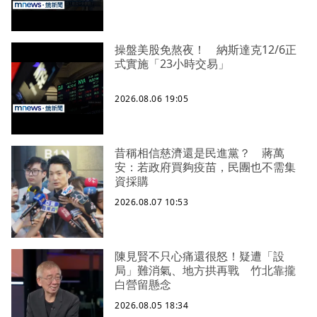
操盤美股免熬夜！ 納斯達克12/6正
式實施「23小時交易」
2026.08.06 19:05
昔稱相信慈濟還是民進黨？ 蔣萬
安：若政府買夠疫苗，民團也不需集
資採購
2026.08.07 10:53
陳見賢不只心痛還很怒！疑遭「設
局」難消氣、地方拱再戰 竹北靠攏
白營留懸念
2026.08.05 18:34