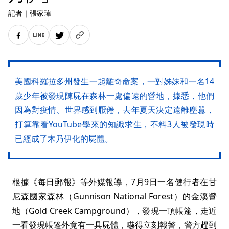
記者
｜
張家瑋
美國科羅拉多州發生一起離奇命案，一對姊妹和一名14
歲少年被發現陳屍在森林一處偏遠的營地，據悉，他們
因為對疫情、世界感到厭倦，去年夏天決定遠離塵囂，
打算靠看YouTube學來的知識求生，不料3人被發現時
已經成了木乃伊化的屍體。
根據《每日郵報》等外媒報導，7月9日一名健行者在甘
尼森國家森林（Gunnison National Forest）的金溪營
地（Gold Creek Campground），發現一頂帳篷，走近
一看發現帳篷外竟有一具屍體，嚇得立刻報警，警方趕到