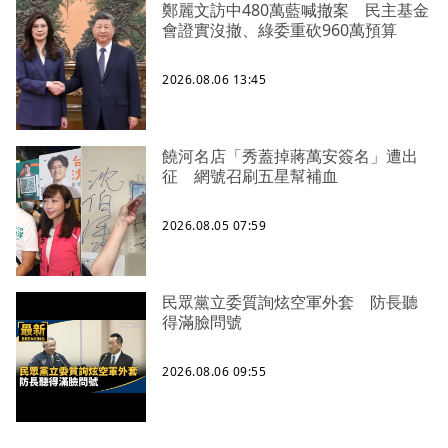
鄭麗文訪中480萬藍喊撤案 民主基金
會證實沒撤、綠委重砍960萬預算
2026.08.06 13:45
饒河名店「秀蓋掉蔣萬安簽名」遭出
征 網號召刷五星幫補血
2026.08.05 07:59
民眾黨立委質詢炫空軍外套 防長聽
得滿臉問號
2026.08.06 09:55