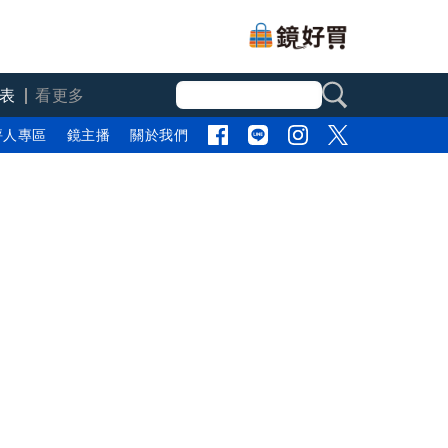
表
看更多
評人專區
鏡主播
關於我們