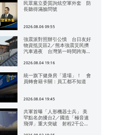
民眾黨立委質詢炫空軍外套 防
長聽得滿臉問號
2026.08.06 09:55
強震派對照辦引公憤 台日友好
物資抵災區2／熊本強震災民擠
汽車過夜 台灣第一時間跨海急
援
2026.08.04 19:16
統一旗下健身房「退場」！ 會
員轉會籍卡關：員工都不知道
2026.08.04 19:45
共軍首曝「人形機器士兵」 美
罕點名勿擾台2／國造「極音速
飛彈」重大突破 射程2千公里
可「直通北京」