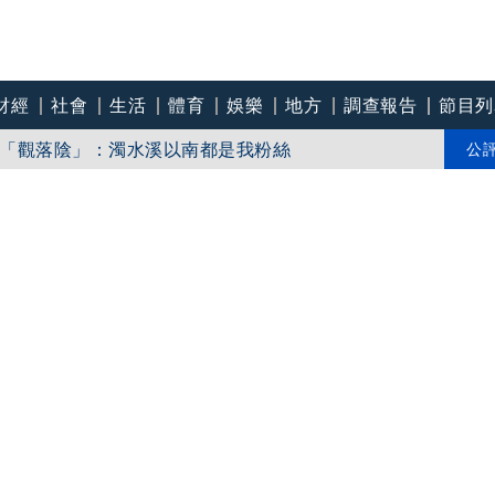
財經
社會
生活
體育
娛樂
地方
調查報告
節目列
「觀落陰」：濁水溪以南都是我粉絲
盼在野三思：改凍結處理受質疑項目
公
影娘家 《長安的荔枝》桃影加映一票難求