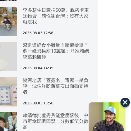
李多慧生日豪捐50萬、親搭卡車
送物資 感性謝台灣：沒有大家
就沒我
2026.08.05 12:56
幫凱道絕食小雞量血壓遭檢舉？
蘇一峰恐挨罰10萬諷：只准賴總
統當賴醫師
2026.08.04 14:35
饒河老店「蓋簽名」遭灌一星負
評 沈伯洋盼蔣萬安出面勸支持
者
2026.08.05 13:50
賴清德批盧秀燕滿意度落後 中
市府拿民調回擊：分數低笑分數
高