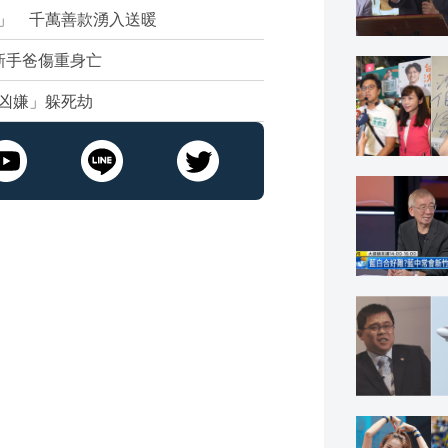
」 千萬善款湧入送暖
新手爸傷重身亡
凶嫌」躲死劫