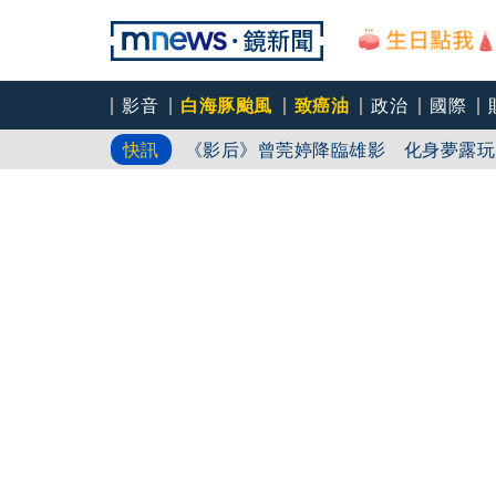
影音
白海豚颱風
致癌油
政治
國際
《影后》曾莞婷降臨雄影 化身夢露玩
快訊
前時力黨魁表態「反對刪公視預算」 
六強片齊聚桃影 小薰《祖先鬼》回桃