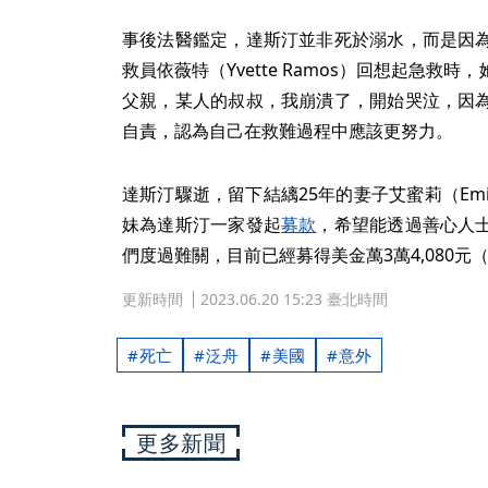
事後法醫鑑定，達斯汀並非死於溺水，而是因
救員依薇特（Yvette Ramos）回想起急救
父親，某人的叔叔，我崩潰了，開始哭泣，因
自責，認為自己在救難過程中應該更努力。
達斯汀驟逝，留下結縭25年的妻子艾蜜莉（Emi
妹為達斯汀一家發起
募款
，希望能透過善心人
們度過難關，目前已經募得美金萬3萬4,080元（約
更新時間
2023.06.20 15:23 臺北時間
死亡
泛舟
美國
意外
更多新聞