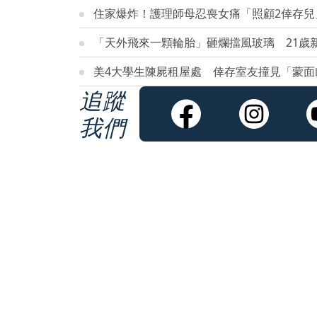
住家爆炸！護理師母忍喪女痛「照顧2倖存兒
「天外飛來一顆輪胎」砸爛擋風玻璃 21歲
美4大學生陳屍租屋處 倖存室友撞見「蒙面
追蹤
我們