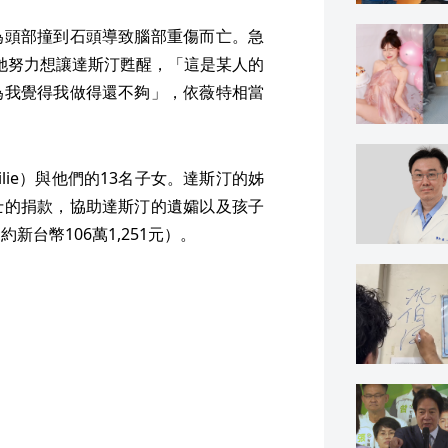
為頭部撞到石頭導致腦部重傷而亡。急
時，她努力想讓達斯汀甦醒，「這是某人的
為我覺得我做得還不夠」，依薇特相當
lie）與他們的13名子女。達斯汀的姊
士的捐款，協助達斯汀的遺孀以及孩子
新台幣106萬1,251元）。