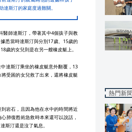
助達斯汀的家庭度過難關。
經科醫師達斯汀，帶著其中4個孩子與教
據悉當時達斯汀與分別17歲、15歲的
名18歲的女兒則是在另一艘橡皮艇上。
中達斯汀乘坐的橡皮艇意外翻覆，13
力將受困的女兒救了出來，還將橡皮艇
熱門新
撞到岩石，且因為他在水中的時間將近
施心肺復甦術急救時本來還可以說話，
，達斯汀還是沒了氣息。