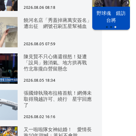
2026.08.06 08:18
以色列 穹頂
野球魂 鏡訪
台股投資熱
饒河名店「秀蓋掉蔣萬安簽名」
之下
台將
遭出征 網號召刷五星幫補血
2026.08.05 07:59
陳見賢不只心痛還很怒！疑遭
「設局」難消氣、地方拱再戰
竹北靠攏白營留懸念
2026.08.05 18:34
張國煒執飛布拉格首航！網傳未
取得飛越許可、繞行 星宇回應
了
2026.08.02 16:16
又一啦啦隊女神結婚！ 愛情長
跑10年甜喊：黃衫不會脫