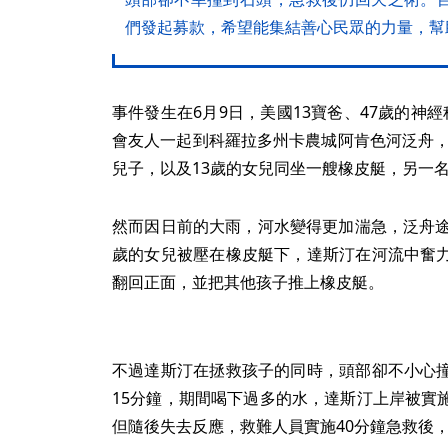
們發起募款，希望能集結善心民眾的力量，幫
事件發生在6月9日，美國13寶爸、47歲的神
會友人一起到科羅拉多州卡農城阿肯色河泛舟，
兒子，以及13歲的女兒同坐一艘橡皮艇，另一
然而因日前的大雨，河水變得更加湍急，泛舟途
歲的女兒被壓在橡皮艇下，達斯汀在河流中奮
翻回正面，並把其他孩子推上橡皮艇。
不過達斯汀在拯救孩子的同時，頭部卻不小心
15分鐘，期間喝下過多的水，達斯汀上岸被實
但隨後失去反應，救難人員實施40分鐘急救後