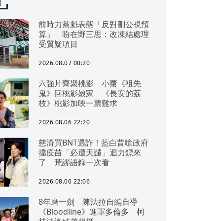
聞
前時力黨魁表態「反對刪公視預
算」 盼在野三思：改凍結處理
受質疑項目
2026.08.07 00:20
六強片齊聚桃影 小薰《祖先
鬼》回桃影娘家 《長安的荔
枝》桃影加映一票難求
2026.08.06 22:20
慈濟買BNT遇詐！藍白昔嗆政府
擋疫苗「必遭天譴」迴力鏢來
了 荒謬語錄一次看
2026.08.06 22:06
8年磨一劍 陳法拉自編自導
《Bloodline》進軍多倫多 柯