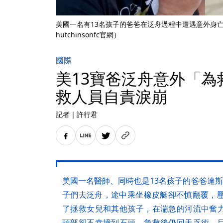
美國一名有13名孩子的爸爸在泛舟過程中遭遇意外身亡。（翻攝
hutchinsonfc官網）
國際
美13寶爸泛舟意外「為
救人員自責淚崩
記者
｜
許行君
美國一名醫師、同時也是13名孩子的爸爸達斯汀（D
子們去泛舟，途中乘坐橡皮艇卻不慎翻覆，壓
了拯救女兒和其他孩子，在湍急的河流中奮
頭部卻不幸撞到石頭，急救後仍回天乏術。