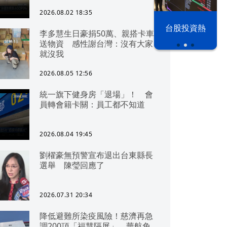
可「直通北京」
2026.08.02 18:35
以色列 穹頂
台股投資熱
李多慧生日豪捐50萬、親搭卡車
之下
送物資 感性謝台灣：沒有大家
就沒我
2026.08.05 12:56
統一旗下健身房「退場」！ 會
員轉會籍卡關：員工都不知道
2026.08.04 19:45
劉櫂豪無預警宣布退出台東縣長
選舉 陳瑩回應了
2026.07.31 20:34
降低避難所染疫風險！慈濟再急
調200頂「福慧隔屏」 華航免