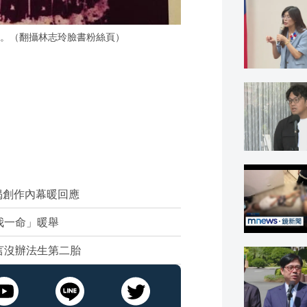
。（翻攝林志玲臉書粉絲頁）
揭創作內幕暖回應
我一命」暖舉
言沒辦法生第二胎