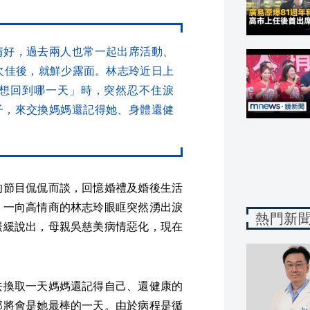
情好，過去兩人也常一起出席活動、
體欠佳後，就鮮少露面。林志玲近日上
想回到哪一天」時，突然忍不住淚
子，來交換媽媽還記得她、身體還健
的節目侃侃而談，回憶婚禮及婚後生活
，一向高情商的林志玲眼眶突然湧出淚
熱門新
緩緩說出，母親吳慈美病情惡化，現在
去換取一天媽媽還記得自己、還健康的
那將會是她最棒的一天。由於病程是循