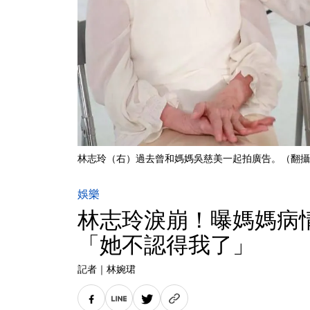
林志玲（右）過去曾和媽媽吳慈美一起拍廣告。（翻攝
娛樂
林志玲淚崩！曝媽媽病
「她不認得我了」
記者
｜
林婉珺