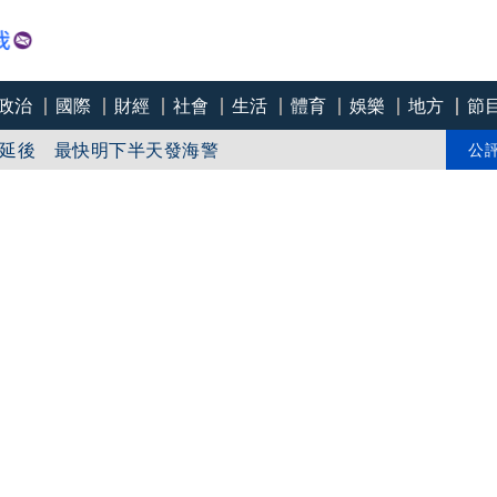
政治
國際
財經
社會
生活
體育
娛樂
地方
節
延後 最快明下半天發海警
蓋「沈、蔣」兩人簽名
公
大夢幻隊伍巧虎、咖波、百萬YouTuber陪跑