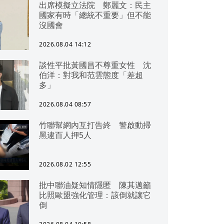
出席模擬立法院 鄭麗文：民主
國家有時「總統不重要」但不能
沒國會
2026.08.04 14:12
談性平批黃國昌不尊重女性 沈
伯洋：對我和范雲態度「差超
多」
2026.08.04 08:57
竹聯幫網內互打告終 警啟動掃
黑逮百人押5人
2026.08.02 12:55
批中聯油疑知情隱匿 陳其邁籲
比照歐盟強化管理：該倒就讓它
倒