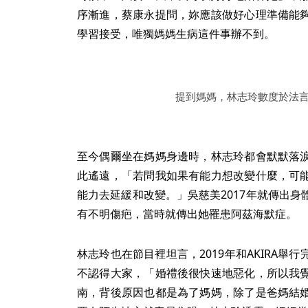
序漸進，蔡康永提問，妳應該做好心理準備能
學習接受，唯獨媽媽生病這件事辦不到。
提到媽媽，林志玲數度於法
至今偶爾坐在媽媽身邊時，林志玲都會默默落
此遙遠，「若問我如果有能力想改變什麼，可
能力去延緩和改變。」吳慈美2017年就傳出
有不明傷疤，當時就傳出她罹患阿茲海默症。
林志玲也在節目裡坦言，2019年和AKIRA
1
|
2
不認得大家，「婚禮後很快速地惡化，所以我
南，背後原因也都是為了媽媽，除了是爸媽結