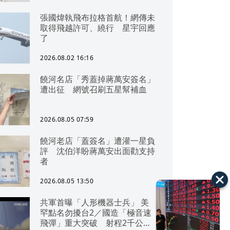
張國煒執飛布拉格首航！網傳未
取得飛越許可、繞行 星宇回應
了
2026.08.02 16:16
媽媽病況，林志玲坦言一直都很難接受。（翻攝微博）
饒河名店「秀蓋掉蔣萬安簽名」
遭出征 網號召刷五星幫補血
2026.08.05 07:59
饒河老店「蓋簽名」遭灌一星負
評 沈伯洋盼蔣萬安出面勸支持
者
2026.08.05 13:50
共軍首曝「人形機器士兵」 美
罕點名勿擾台2／國造「極音速
飛彈」重大突破 射程2千公里