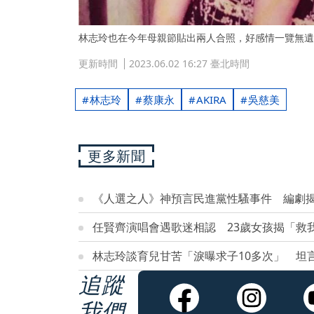
林志玲也在今年母親節貼出兩人合照，好感情一覽無遺
更新時間
2023.06.02 16:27 臺北時間
林志玲
蔡康永
AKIRA
吳慈美
更多新聞
《人選之人》神預言民進黨性騷事件 編劇
任賢齊演唱會遇歌迷相認 23歲女孩揭「救
林志玲談育兒甘苦「淚曝求子10多次」 坦
追蹤
我們