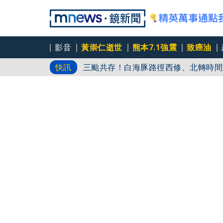
影音
黃崇仁逝世
熊本7.1強震
致癌油
三颱共存！白海豚路徑西修、北轉時間
快訊
無端捲入選舉被刷負評 北市老店白漆
7-11「OPEN! RUN」開放報名 8