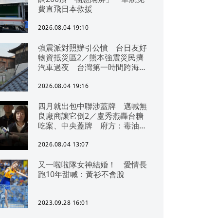
費直飛日本救援
2026.08.04 19:10
強震派對照辦引公憤 台日友好
物資抵災區2／熊本強震災民擠
汽車過夜 台灣第一時間跨海急
援
2026.08.04 19:16
四月就出包中聯涉蓋牌 邁喊無
良廠商讓它倒2／盧秀燕轟台糖
吃案、中央蓋牌 府方：毒油一
直在台中
2026.08.04 13:07
又一啦啦隊女神結婚！ 愛情長
跑10年甜喊：黃衫不會脫
2023.09.28 16:01