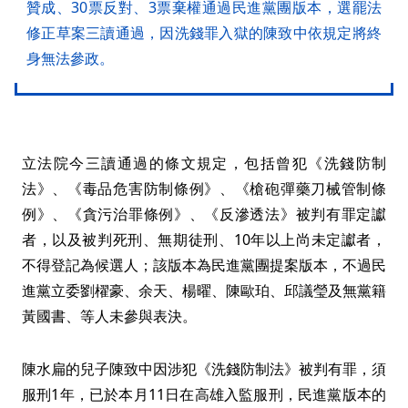
贊成、30票反對、3票棄權通過民進黨團版本，選罷法
修正草案三讀通過，因洗錢罪入獄的陳致中依規定將終
身無法參政。
立法院今三讀通過的條文規定，包括曾犯《洗錢防制
法》、《毒品危害防制條例》、《槍砲彈藥刀械管制條
例》、《貪污治罪條例》、《反滲透法》被判有罪定讞
者，以及被判死刑、無期徒刑、10年以上尚未定讞者，
不得登記為候選人；該版本為民進黨團提案版本，不過民
進黨立委劉櫂豪、余天、楊曜、陳歐珀、邱議瑩及無黨籍
黃國書、等人未參與表決。
陳水扁的兒子陳致中因涉犯《洗錢防制法》被判有罪，須
服刑1年，已於本月11日在高雄入監服刑，民進黨版本的