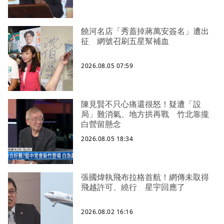
饒河名店「秀蓋掉蔣萬安簽名」遭出
征 網號召刷五星幫補血
2026.08.05 07:59
陳見賢不只心痛還很怒！疑遭「設
局」難消氣、地方拱再戰 竹北靠攏
白營留懸念
2026.08.05 18:34
張國煒執飛布拉格首航！網傳未取得
飛越許可、繞行 星宇回應了
2026.08.02 16:16