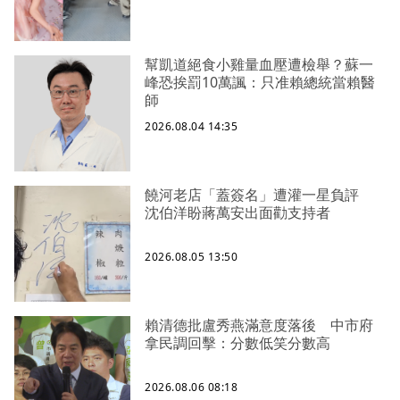
幫凱道絕食小雞量血壓遭檢舉？蘇一
峰恐挨罰10萬諷：只准賴總統當賴醫
師
2026.08.04 14:35
饒河老店「蓋簽名」遭灌一星負評
沈伯洋盼蔣萬安出面勸支持者
2026.08.05 13:50
賴清德批盧秀燕滿意度落後 中市府
拿民調回擊：分數低笑分數高
2026.08.06 08:18