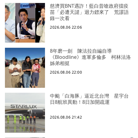
慈濟買BNT遇詐！藍白昔嗆政府擋疫
苗「必遭天譴」迴力鏢來了 荒謬語
錄一次看
2026.08.06 22:06
8年磨一劍 陳法拉自編自導
《Bloodline》進軍多倫多 柯林法洛
姊弟相挺
2026.08.06 22:00
中颱「白海豚」逼近北台灣 星宇台
日8航班異動！8日加開疏運
2026.08.06 21:42