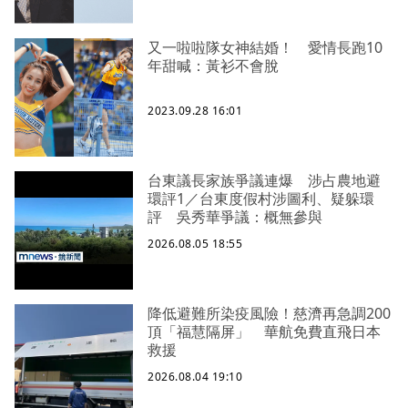
又一啦啦隊女神結婚！ 愛情長跑10
年甜喊：黃衫不會脫
2023.09.28 16:01
台東議長家族爭議連爆 涉占農地避
環評1／台東度假村涉圖利、疑躲環
評 吳秀華爭議：概無參與
2026.08.05 18:55
降低避難所染疫風險！慈濟再急調200
頂「福慧隔屏」 華航免費直飛日本
救援
2026.08.04 19:10