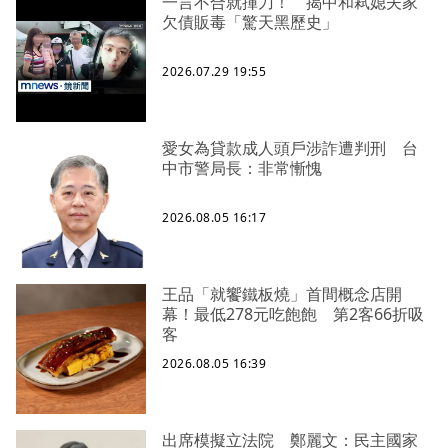
一言不合就揮刀！ 揭中和弒媳夫家
欠債販毒「驚天黑歷史」
2026.07.29 19:55
愛女為貸款成人頭戶涉詐遭判刑 台
中市警局長：非常慚愧
2026.08.05 16:17
王品「就饗鐵板燒」首間概念店開
幕！最低278元吃飽飽 第2客66折吸
客
2026.08.05 16:39
出席模擬立法院 鄭麗文：民主國家