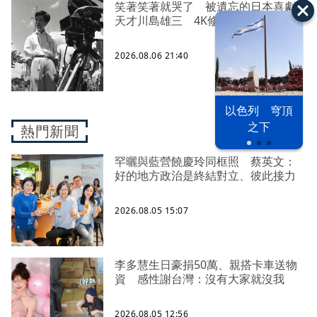
笑著笑著就哭了 被遺忘的日本喜劇
天才川島雄三 4K修復重返大銀幕
2026.08.06 21:40
以色列 穹頂
之下
熱門新聞
罕曬與藍營饒慶玲同框照 蔡英文：
好的地方政治是終結對立、彼此接力
2026.08.05 15:07
李多慧生日豪捐50萬、親搭卡車送物
資 感性謝台灣：沒有大家就沒我
2026.08.05 12:56