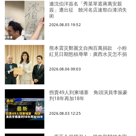
邀沈伯洋簽名「秀菜單遮蔣萬安親
簽」遭出征 饒河名店速祭白漆消失
術
2026.08.05 19:52
熊本震災鄭麗文自掏百萬捐款 小粉
紅見日期怒槓辱華：廣西水災怎不捐
2026.08.06 09:03
拐賣49人到柬埔寨 角頭演員李振豪
判18年再加18年
2026.08.03 12:25