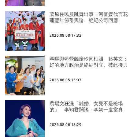
著原住民服跳舞出事！河智媛代言花
蓮豐年節引輿論 經紀公司回應
2026.08.08 17:32
罕曬與藍營饒慶玲同框照 蔡英文：
好的地方政治是終結對立、彼此接力
2026.08.05 15:07
農場文狂洗「離婚、女兒不是檢場
的」 李翊君闢謠：李媽一度當真
2026.08.06 18:29