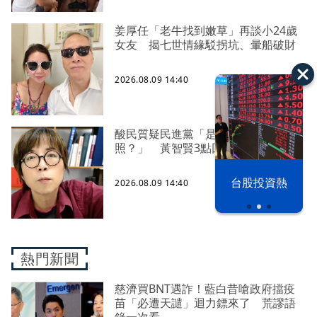
姜厚任「老牛找到嫩草」再談小24歲
女友 揭七世情緣駁拐坑、暈船破財
2026.08.09 14:40
酸民質疑民進黨「是不是有她裸
照？」 黃智賢3點回嗆獲網友讚爆
漢光42演習
台股投資熱
2026.08.09 14:40
熱門新聞
慈濟買BNT遇詐！藍白昔嗆政府擋疫
苗「必遭天譴」迴力鏢來了 荒謬語
錄一次看