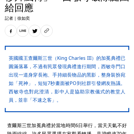
給回應
記者
｜
徐如奕
英國國王查爾斯三世（King Charles III）的加冕典禮已
圓滿落幕，不過有民眾發現典禮進行期間，西敏寺門口
出現一道身穿長袍、手持細長物品的黑影，整身裝扮宛
如「死神」，短短7秒畫面被PO到社群引發網友熱議。
西敏寺也對此澄清，影中人是協助宗教儀式的教堂人
員，並非「不速之客」。
查爾斯三世加冕典禮於當地時間6日舉行，當天天氣不好
陰雨綿綿，許多民眾選擇在家觀看轉播，見證睽違70年