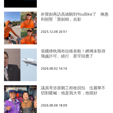
朴寶劍再訪高雄騎到YouBike了 揪惠
利朝聖「寶劍樹」合影
2025.12.08 20:51
張國煒執飛布拉格首航！網傳未取得
飛越許可、繞行 星宇回應了
2026.08.02 16:16
議員哥涉原鄉工程收回扣 伍麗華不
切割暖喊：他是我大哥，他很好
2026.08.08 18:09