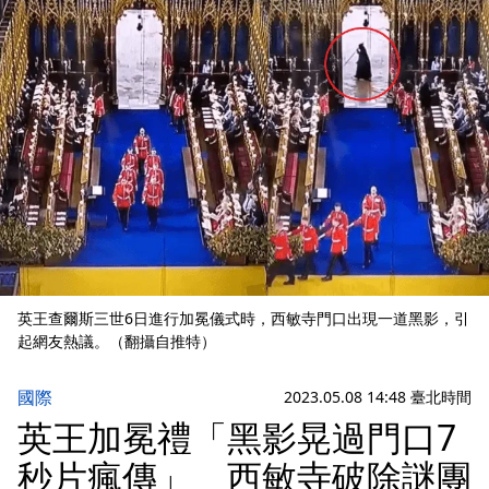
英王查爾斯三世6日進行加冕儀式時，西敏寺門口出現一道黑影，引
起網友熱議。（翻攝自推特）
國際
2023.05.08 14:48 臺北時間
英王加冕禮「黑影晃過門口7
秒片瘋傳」 西敏寺破除謎團