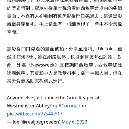
的歷史時刻，觀眾可從第一視角看到西敏寺會場內的各個
畫面，不過有人卻看到有道黑影從門口晃過去，這道黑影
貌似身穿長袍、手上還拿有一根細長棍子，產生不少想像
空間。
黑影從門口晃過的畫面被拍下分享至推特、Tik Tok，雖
然才短短7秒，卻在網路瘋傳，也引起網友熱烈討論。對
此，外媒《Newsweek》直接詢問西敏寺，西敏寺破除
謎團解釋，其實影中人是教堂司事，雖非神職人員，但在
當天負責協助宗教儀式進行。
Anyone else just notice the Grim Reaper at
Westminster Abbey? 👀
#Coronation
pic.twitter.com/77s4XIY17i
— Joe (@realjoegreeeen)
May 6, 2023