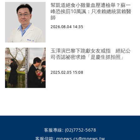
幫凱道絕食小雞量血壓遭檢舉？蘇一
峰恐挨罰10萬諷：只准賴總統當賴醫
師
2026.08.04 14:35
玉澤演巴黎下跪獻女友戒指 經紀公
司否認祕密求婚「是慶生抓拍照」
2025.02.05 15:08
客服專線:
(02)7752-5678
客服信箱:
mnews.cs@mnews.tw