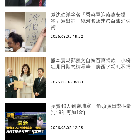
邀沈伯洋簽名「秀菜單遮蔣萬安親
簽」遭出征 饒河名店速祭白漆消失
術
2026.08.05 19:52
熊本震災鄭麗文自掏百萬捐款 小粉
紅見日期怒槓辱華：廣西水災怎不捐
2026.08.06 09:03
拐賣49人到柬埔寨 角頭演員李振豪
判18年再加18年
2026.08.03 12:25