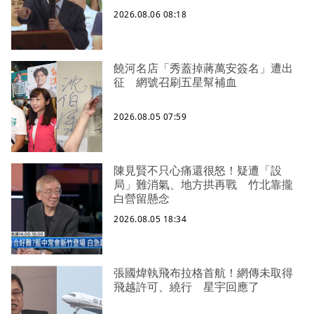
2026.08.06 08:18
饒河名店「秀蓋掉蔣萬安簽名」遭出
征 網號召刷五星幫補血
2026.08.05 07:59
陳見賢不只心痛還很怒！疑遭「設
局」難消氣、地方拱再戰 竹北靠攏
白營留懸念
2026.08.05 18:34
張國煒執飛布拉格首航！網傳未取得
飛越許可、繞行 星宇回應了