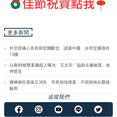
更多新聞
外交部痛心宣布與宏國斷交、譴責中國 台邦交國僅存
13國
台南88槍擊案藏鏡人曝光 王文宗「協助主嫌偷渡」收
押禁見
狒狒偷吃菜後又消失 市府加強搜索：不排除牠在廢墟
躲雨
追蹤我們