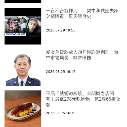
一言不合就揮刀！ 揭中和弒媳夫家
欠債販毒「驚天黑歷史」
2026.07.29 19:55
愛女為貸款成人頭戶涉詐遭判刑 台
中市警局長：非常慚愧
2026.08.05 16:17
王品「就饗鐵板燒」首間概念店開
幕！最低278元吃飽飽 第2客66折吸
客
2026.08.05 16:39