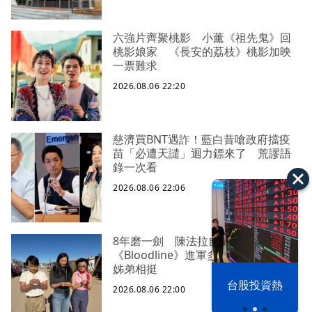
六強片齊聚桃影 小薰《祖先鬼》回
桃影娘家 《長安的荔枝》桃影加映
一票難求
2026.08.06 22:20
慈濟買BNT遇詐！藍白昔嗆政府擋疫
苗「必遭天譴」迴力鏢來了 荒謬語
錄一次看
2026.08.06 22:06
8年磨一劍 陳法拉自編自導
《Bloodline》進軍多倫多 柯林法洛
姊弟相挺
以色列 穹頂
台股投資熱
2026.08.06 22:00
之下