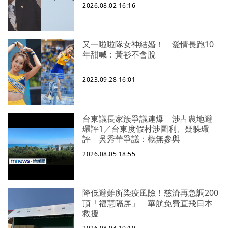
2026.08.02 16:16
又一啦啦隊女神結婚！ 愛情長跑10
年甜喊：黃衫不會脫
2023.09.28 16:01
台東議長家族爭議連爆 涉占農地避
環評1／台東度假村涉圖利、疑躲環
評 吳秀華爭議：概無參與
2026.08.05 18:55
降低避難所染疫風險！慈濟再急調200
頂「福慧隔屏」 華航免費直飛日本
救援