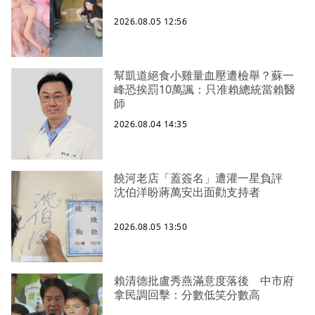
2026.08.05 12:56
幫凱道絕食小雞量血壓遭檢舉？蘇一
峰恐挨罰10萬諷：只准賴總統當賴醫
師
2026.08.04 14:35
饒河老店「蓋簽名」遭灌一星負評
沈伯洋盼蔣萬安出面勸支持者
2026.08.05 13:50
賴清德批盧秀燕滿意度落後 中市府
拿民調回擊：分數低笑分數高