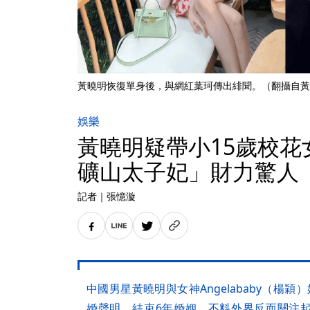
黃曉明恢復單身後，與網紅葉珂傳出緋聞。（翻攝自黃
娛樂
黃曉明疑帶小15歲校花
礦山太子妃」財力驚人
記者
｜
張憶漩
中國男星黃曉明與女神Angelababy（楊
婚聲明，結束6年婚姻，不料外界反而關注