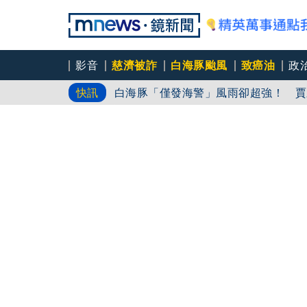
影音
慈濟被詐
白海豚颱風
致癌油
政
白海豚「僅發海警」風雨卻超強！ 賈
快訊
蔣萬安稱「沒發陸警」不放假 沈伯洋
民主之盾論壇台北登場 美退役海軍少