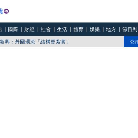
治
國際
財經
社會
生活
體育
娛樂
地方
節目列
新興：外圍環流「結構更紮實」
：非唯一標準
公
將肯定賴總統