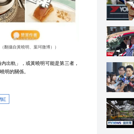
（翻攝自黃曉明、葉珂微博））
婚內出軌」，或黃曉明可能是第三者，
曉明的關係。
網紅