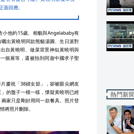
正面回應。
約15歲、相貌與Angelababy有
如曬出黃曉明同款熊貓湯圓、生日派對
疑似就出自黃曉明、做菜背景神似黃曉明與
日看同一個展等，還被拍到同遊中國求子聖
片慶祝「38婦女節」，卻被眼尖網友
宴」的盤子一模一樣，懷疑黃曉明已經
熱門新
，兩家只是剛好用同一款餐具。照片登
悄將照片刪除。