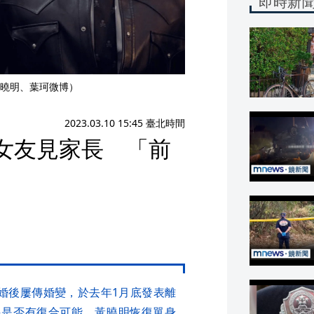
即時新
曉明、葉珂微博）
2023.03.10 15:45 臺北時間
女友見家長 「前
穎）婚後屢傳婚變，於去年1月底發表離
起是否有復合可能。黃曉明恢復單身