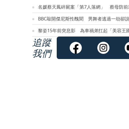
名媛蔡天鳳碎屍案「第7人落網」 蔡母防前
BBC敲開傑尼斯性醜聞 男舞者逃過一劫卻
黎姿15年前突息影 為車禍弟扛起「美容王
追蹤
我們