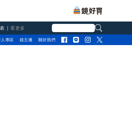
表
看更多
評人專區
鏡主播
關於我們