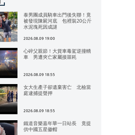
聞
泰男團成員騎車出門後失聯！竟
被發現陳屍河底 包裡裝20公斤
水泥塊死因成謎
2026.08.09 19:00
心碎父親節！大貨車毒駕逆撞轎
車 男遭夾亡家屬接噩耗
2026.08.09 18:55
女大生產子卻遺棄害亡 北檢當
庭逮捕提聲押
2026.08.09 18:55
鐵道音樂嘉年華一日站長 竟提
供中國五星徽帽