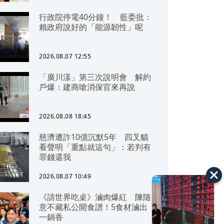
行政院停電40分鐘！ 藍委批：
賴政府說好的「能源韌性」呢
2026.08.07 12:55
「廣川漾」第三次說明會 解約
戶爆：建商嗆消保官來再說
2026.08.08 18:45
慈濟遭詐10億沉默5年 四叉貓
看聲明「重點就這句」：若判有
罪錢還我
2026.08.07 10:49
《請世界吃桌》滷肉爆紅 陳隨
意不藏私公開食譜！5食材滷出
一鍋香