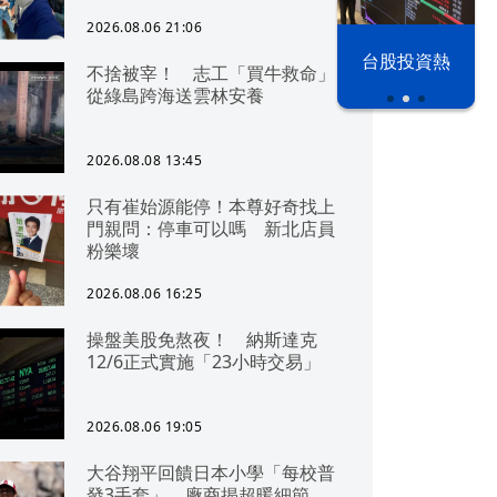
2026.08.06 21:06
漢光42演習
台股投資熱
不捨被宰！ 志工「買牛救命」
從綠島跨海送雲林安養
2026.08.08 13:45
只有崔始源能停！本尊好奇找上
門親問：停車可以嗎 新北店員
粉樂壞
2026.08.06 16:25
操盤美股免熬夜！ 納斯達克
12/6正式實施「23小時交易」
2026.08.06 19:05
大谷翔平回饋日本小學「每校普
發3手套」 廠商揭超暖細節