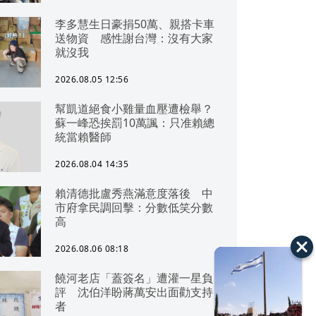
李多慧生日豪捐50萬、親搭卡車
送物資 感性謝台灣：沒有大家
就沒我
2026.08.05 12:56
幫凱道絕食小雞量血壓遭檢舉？
蘇一峰恐挨罰10萬諷：只准賴總
統當賴醫師
2026.08.04 14:35
賴清德批盧秀燕滿意度落後 中
市府拿民調回擊：分數低笑分數
高
2026.08.06 08:18
饒河老店「蓋簽名」遭灌一星負
評 沈伯洋盼蔣萬安出面勸支持
者