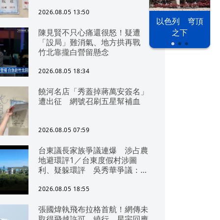
2026.08.05 13:50
以色列 穹頂
陳見賢不只心痛還很怒！疑遭
之下
「設局」難消氣、地方拱再戰
竹北靠攏白營留懸念
2026.08.05 18:34
饒河名店「秀蓋掉蔣萬安簽名」
遭出征 網號召刷五星幫補血
2026.08.05 07:59
台東議長家族爭議連爆 涉占農
地避環評1／台東度假村涉圖
利、疑躲環評 吳秀華爭議：概
無參與
2026.08.05 18:55
張國煒執飛布拉格首航！網傳未
取得飛越許可、繞行 星宇回應