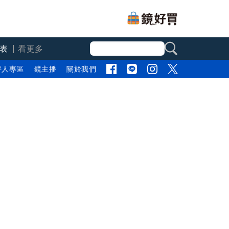
表
看更多
評人專區
鏡主播
關於我們