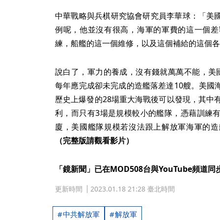
中華戰略與兵棋研究協會研究員李華球：「美
例呢，他並沒有很高，海軍的軍費的這一個差
練，船艦的這一個維修，以及這個補給的這個各
說白了，軍力的養成，沒有錢就萬萬不能，美
每年應完成卻未完成的造艦落差達10艘。美國
歷史上爆發的28場重大海戰後可以發現，其中
利，而只有3場是規模較小的艦隊，憑藉訓練
廈，美國艦隊規模若沒法跟上解放軍海軍的造
（完整版請觀看影片）
「鏡新聞」已在MOD508台與YouTube頻道同
更新時間
2023.01.18 21:28 臺北時間
中共解放軍
解放軍