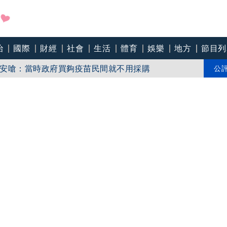
訪中碰壁
治
國際
財經
社會
生活
體育
娛樂
地方
節目列
安嗆：當時政府買夠疫苗民間就不用採購
公
Joeman幫算「買房頭期款」驚喊：換作我也想離職