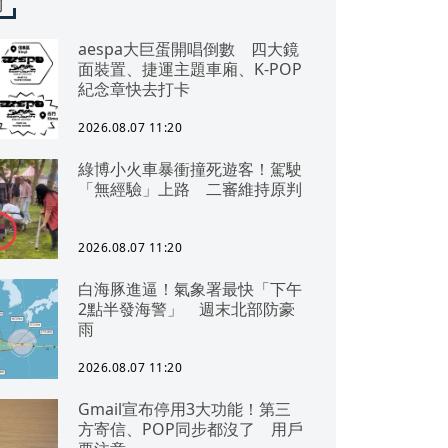
聞
aespa大巨蛋開唱倒數 四大鏡
面裝置、捷運主題車廂、K-POP
紀念章快去打卡
2026.08.07 11:20
綠博小火車暴衝撞死遊客！駕駛
「無經驗」上路 二審維持原判
2026.08.07 11:20
白海豚進逼！氣象署最快「下午
2點半發海警」 週末北部防豪
雨
2026.08.07 11:20
Gmail宣布停用3大功能！第三
方寄信、POP同步都沒了 用戶