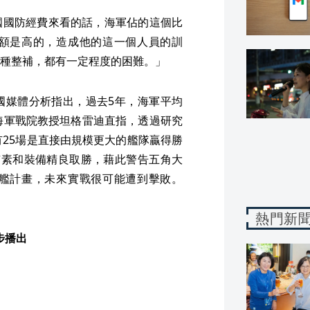
國國防經費來看的話，海軍佔的這個比
額是高的，造成他的這一個人員的訓
種整補，都有一定程度的困難。」
國媒體分析指出，過去5年，海軍平均
海軍戰院教授坦格雷迪直指，透過研究
有25場是直接由規模更大的艦隊贏得勝
有素和裝備精良取勝，藉此警告五角大
艦計畫，未來實戰很可能遭到擊敗。
熱門新
步播出