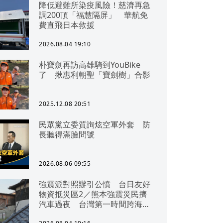
降低避難所染疫風險！慈濟再急
調200頂「福慧隔屏」 華航免
費直飛日本救援
2026.08.04 19:10
朴寶劍再訪高雄騎到YouBike
了 揪惠利朝聖「寶劍樹」合影
2025.12.08 20:51
民眾黨立委質詢炫空軍外套 防
長聽得滿臉問號
2026.08.06 09:55
強震派對照辦引公憤 台日友好
物資抵災區2／熊本強震災民擠
汽車過夜 台灣第一時間跨海急
援