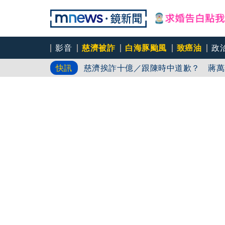
對台軍售惹怒北京 美鷹派國防部次長
影音
慈濟被詐
白海豚颱風
致癌油
政
慈濟挨詐十億／跟陳時中道歉？ 蔣萬
快訊
員工建文陪睡機場爆紅！狂接20業配 