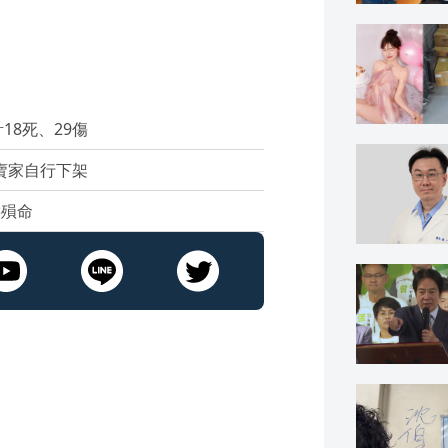
8死、29傷
賣家自行下架
喉殞命