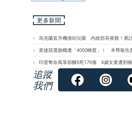
更多新聞
烏克蘭直升機撞幼兒園 內政部長罹難！累計1
黃捷競選旗幟遭「4000轉賣」！ 本尊敬告
印度奪命風箏節釀6死176傷 6歲女童遭割
追蹤
我們