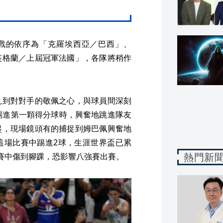
戰的依序為「克羅埃西亞／巴西」、
英格蘭／上屆冠軍法國」，各隊將稍作
。
見到對對手的敬佩之心，與球員間深刻
踢進第一顆得分球時，興奮地跳進隊友
起，現場鏡頭有的捕捉到姆巴佩興奮地
這場比賽中踢進2球，生涯世界盃已累
熱門新
賽中傷到腳踝，恐影響八強賽出賽。