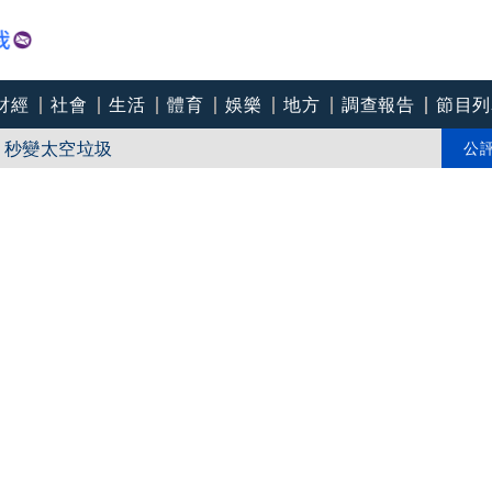
財經
社會
生活
體育
娛樂
地方
調查報告
節目列
鬼女律師詐慈濟10億
球 秒變太空垃圾
公
件禮物送丁柔安