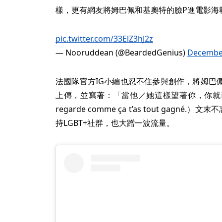
樣，更有網友將姆巴佩和基奧特的臉P進電影海
pic.twitter.com/33ElZ3hJ2z
— Nooruddean (@BeardedGenius)
December
法國隊官方IG小編也忍不住參與創作，將姆巴
上傳，並寫著：「當他／她這樣望著你，你就已經贏了一
regarde comme ça t’as tout gag
持LGBT+社群，也大蹭一波流量。