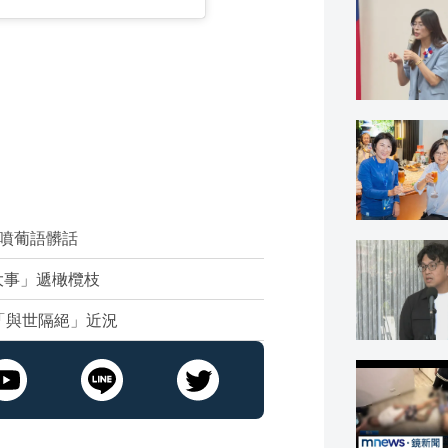
噴葡語髒話
大事」遞橄欖枝
「與世隔絕」近況