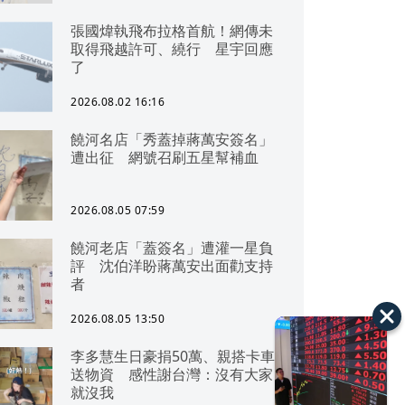
張國煒執飛布拉格首航！網傳未
取得飛越許可、繞行 星宇回應
了
2026.08.02 16:16
饒河名店「秀蓋掉蔣萬安簽名」
遭出征 網號召刷五星幫補血
2026.08.05 07:59
饒河老店「蓋簽名」遭灌一星負
評 沈伯洋盼蔣萬安出面勸支持
者
2026.08.05 13:50
李多慧生日豪捐50萬、親搭卡車
送物資 感性謝台灣：沒有大家
就沒我