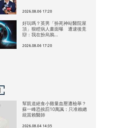
2026.08.06 17:20
好玩嗎？英男「扮死神站醫院屋
頂」狠瞪病人畫面曝 遭逮後竟
辯：我在扮烏鴉…
2026.08.06 17:20
聞
幫凱道絕食小雞量血壓遭檢舉？
蘇一峰恐挨罰10萬諷：只准賴總
統當賴醫師
2026.08.04 14:35