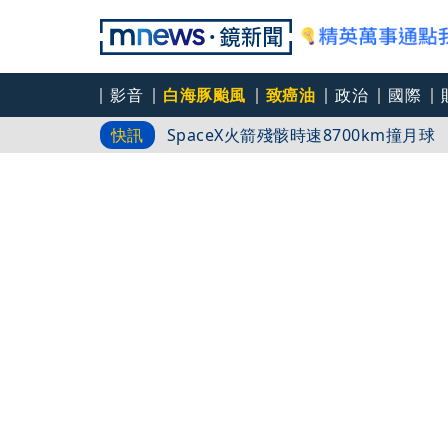
影音
白海豚颱風
致癌油
政治
國際
誆「可牽線郭台銘」採購BNT疫苗 神
快訊
SpaceX火箭殘骸時速8700km撞月
胡瓜大手筆寵妻 砸錢買全世界唯一一