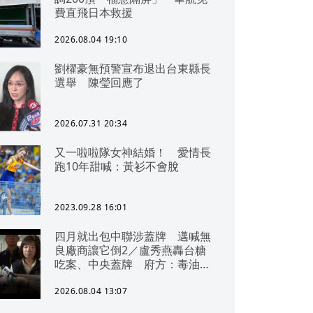
費直飛日本救援
2026.08.04 19:10
劉櫂豪無預警宣布退出台東縣長
選舉 陳瑩回應了
2026.07.31 20:34
又一啦啦隊女神結婚！ 愛情長
跑10年甜喊：黃衫不會脫
2023.09.28 16:01
四月就出包中聯涉蓋牌 邁喊無
良廠商讓它倒2／盧秀燕轟台糖
吃案、中央蓋牌 府方：毒油一
直在台中
2026.08.04 13:07