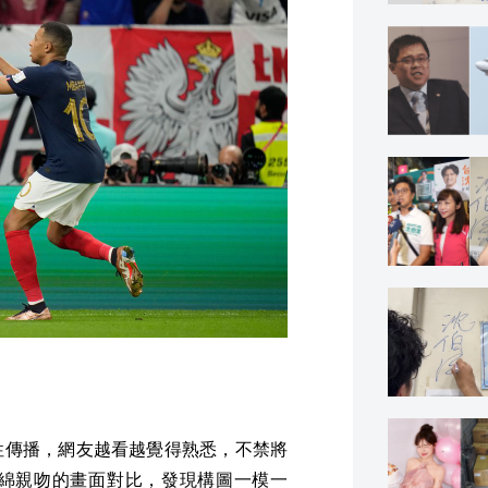
性傳播，網友越看越覺得熟悉，不禁將
綿親吻的畫面對比，發現構圖一模一