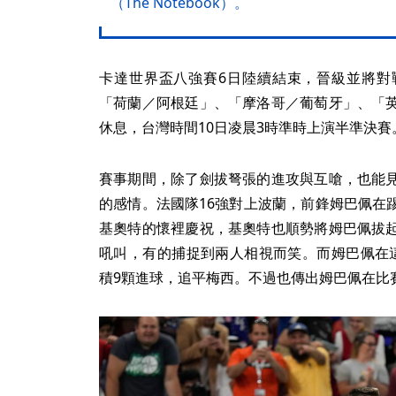
（The Notebook）。
卡達世界盃八強賽6日陸續結束，晉級並將對
「荷蘭／阿根廷」、「摩洛哥／葡萄牙」、「
休息，台灣時間10日凌晨3時準時上演半準決賽
賽事期間，除了劍拔弩張的進攻與互嗆，也能
的感情。法國隊16強對上波蘭，前鋒姆巴佩在
基奧特的懷裡慶祝，基奧特也順勢將姆巴佩拔
吼叫，有的捕捉到兩人相視而笑。而姆巴佩在
積9顆進球，追平梅西。不過也傳出姆巴佩在比