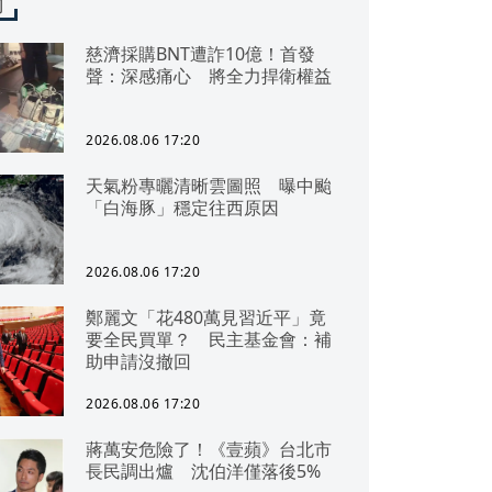
聞
慈濟採購BNT遭詐10億！首發
聲：深感痛心 將全力捍衛權益
2026.08.06 17:20
天氣粉專曬清晰雲圖照 曝中颱
「白海豚」穩定往西原因
2026.08.06 17:20
鄭麗文「花480萬見習近平」竟
要全民買單？ 民主基金會：補
助申請沒撤回
2026.08.06 17:20
蔣萬安危險了！《壹蘋》台北市
長民調出爐 沈伯洋僅落後5%