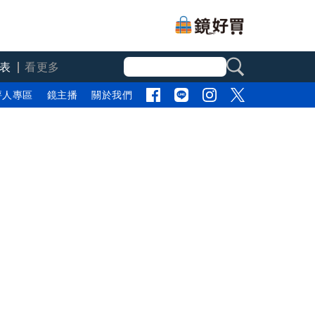
表
看更多
評人專區
鏡主播
關於我們