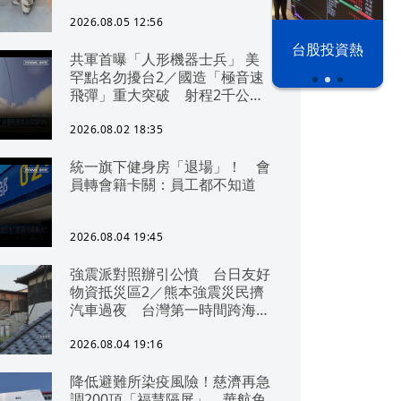
2026.08.05 12:56
以色列 穹頂
台股投資熱
共軍首曝「人形機器士兵」 美
之下
罕點名勿擾台2／國造「極音速
飛彈」重大突破 射程2千公里
可「直通北京」
2026.08.02 18:35
統一旗下健身房「退場」！ 會
員轉會籍卡關：員工都不知道
2026.08.04 19:45
強震派對照辦引公憤 台日友好
物資抵災區2／熊本強震災民擠
汽車過夜 台灣第一時間跨海急
援
2026.08.04 19:16
降低避難所染疫風險！慈濟再急
調200頂「福慧隔屏」 華航免