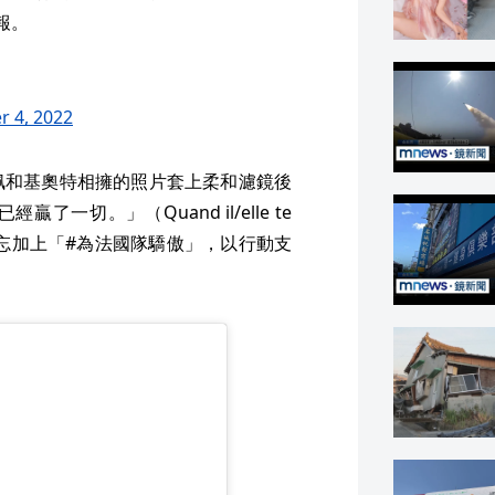
報。
 4, 2022
佩和基奧特相擁的照片套上柔和濾鏡後
切。」（Quand il/elle te
né.）文末不忘加上「#為法國隊驕傲」，以行動支