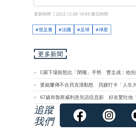
更新時間
2022.12.08 16:03 臺北時間
世足賽
法國
足球
球星
更多新聞
C羅下場前怒比「閉嘴」手勢 曹圭成：他先
婆媳屢傳不合貝克漢動怒 貝嫂打卡「人生
67歲布魯斯威利患失語症息影 好友驚吐他
追蹤
我們