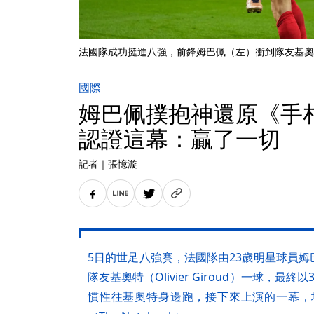
法國隊成功挺進八強，前鋒姆巴佩（左）衝到隊友基奧
國際
姆巴佩撲抱神還原《手
認證這幕：贏了一切
記者
｜
張憶漩
5日的世足八強賽，法國隊由23歲明星球員姆巴佩（
隊友基奧特（Olivier Giroud）一球，
慣性往基奧特身邊跑，接下來上演的一幕，堪