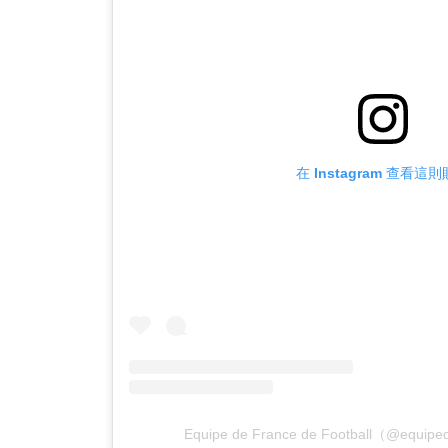
在 Instagram 查看這
Equipe de France de Football（@equ