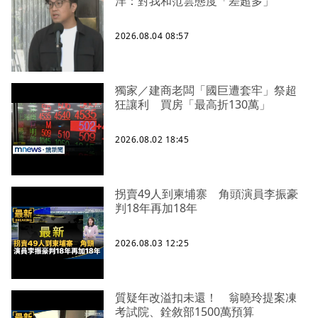
洋：對我和范雲態度「差超多」
2026.08.04 08:57
獨家／建商老闆「國巨遭套牢」祭超
狂讓利 買房「最高折130萬」
2026.08.02 18:45
拐賣49人到柬埔寨 角頭演員李振豪
判18年再加18年
2026.08.03 12:25
質疑年改溢扣未還！ 翁曉玲提案凍
考試院、銓敘部1500萬預算