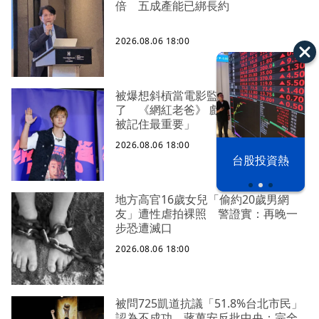
倍 五成產能已綁長約
2026.08.06 18:00
被爆想斜槓當電影監製 羅志祥認
了 《網紅老爸》 戲份少沒關係「能
被記住最重要」
2026.08.06 18:00
以色列 穹頂
台股投資熱
之下
地方高官16歲女兒「偷約20歲男網
友」遭性虐拍裸照 警證實：再晚一
步恐遭滅口
2026.08.06 18:00
被問725凱道抗議「51.8%台北市民」
認為不成功 蔣萬安反批中央：完全