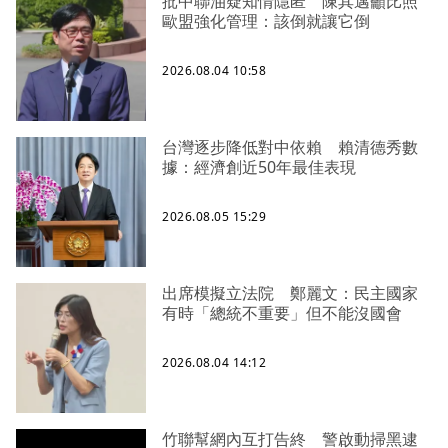
批中聯油疑知情隱匿 陳其邁籲比照
歐盟強化管理：該倒就讓它倒
2026.08.04 10:58
台灣逐步降低對中依賴 賴清德秀數
據：經濟創近50年最佳表現
2026.08.05 15:29
出席模擬立法院 鄭麗文：民主國家
有時「總統不重要」但不能沒國會
2026.08.04 14:12
竹聯幫網內互打告終 警啟動掃黑逮