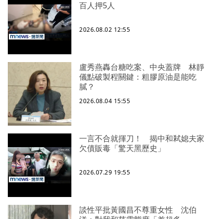
百人押5人
2026.08.02 12:55
盧秀燕轟台糖吃案、中央蓋牌 林靜
儀點破製程關鍵：粗膠原油是能吃
膩？
2026.08.04 15:55
一言不合就揮刀！ 揭中和弒媳夫家
欠債販毒「驚天黑歷史」
2026.07.29 19:55
談性平批黃國昌不尊重女性 沈伯