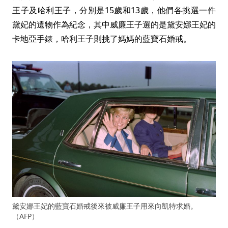
王子及哈利王子，分別是15歲和13歲，他們各挑選一件
黛妃的遺物作為紀念，其中威廉王子選的是黛安娜王妃的
卡地亞手錶，哈利王子則挑了媽媽的藍寶石婚戒。
黛安娜王妃的藍寶石婚戒後來被威廉王子用來向凱特求婚。
（AFP）