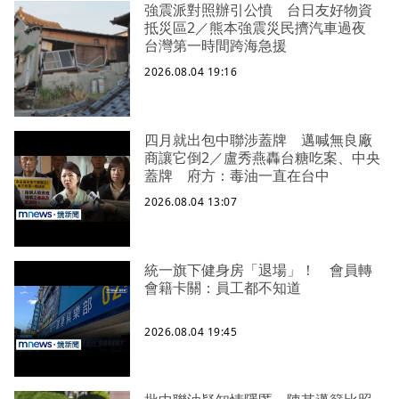
強震派對照辦引公憤 台日友好物資
抵災區2／熊本強震災民擠汽車過夜
台灣第一時間跨海急援
2026.08.04 19:16
四月就出包中聯涉蓋牌 邁喊無良廠
商讓它倒2／盧秀燕轟台糖吃案、中央
蓋牌 府方：毒油一直在台中
2026.08.04 13:07
統一旗下健身房「退場」！ 會員轉
會籍卡關：員工都不知道
2026.08.04 19:45