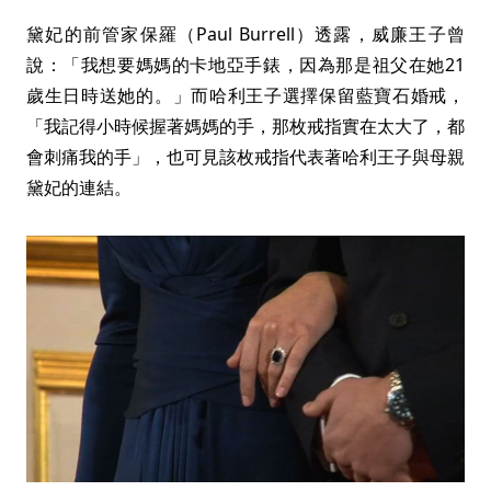
黛妃的前管家保羅（Paul Burrell）透露，威廉王子曾
說：「我想要媽媽的卡地亞手錶，因為那是祖父在她21
歲生日時送她的。」而哈利王子選擇保留藍寶石婚戒，
「我記得小時候握著媽媽的手，那枚戒指實在太大了，都
會刺痛我的手」，也可見該枚戒指代表著哈利王子與母親
黛妃的連結。