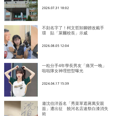
2026.07.31 18:02
不刻名字了！柯文哲卸腳鐐改戴手
環 貼「萊爾校長」示威
2026.08.05 12:04
一粒分手4年學長男友「痛哭一晚」
啦啦隊女神理想型曝光
2024.04.17 15:39
邀沈伯洋簽名「秀菜單遮蔣萬安親
簽」遭出征 饒河名店速祭白漆消失
術