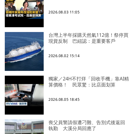
2026.08.03 11:05
台灣上半年採購天然氣112億！祭停買
現貨反制 巴紐認：是重要客戶
2026.08.02 15:14
獨家／24H不打烊「回收手機」靠AI精
算價格！ 民眾驚：比店面划算
2026.08.05 18:45
喪父員警請假遭刁難、告別式後返回
執勤 大溪分局回應了