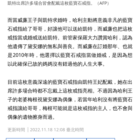
凱特出席許多場合皆會配戴這枚藍寶石戒指。（AFP）
而當威廉王子與凱特求婚時，哈利主動將意義非凡的藍寶
石戒指給了哥哥，好讓他可以送給凱特，而威廉也把這枚
戒指當成婚戒送給凱特。前管家保羅大力讚賞哈利，認為
他遺傳了黛安娜的無私與善良。而威廉在訂婚那年、也就
是2010年時，他選擇以藍寶石戒指當做婚戒，是因為想
以此確保已故的媽媽沒有錯過他的人生大事。
目前這枚意義深遠的藍寶石戒指由凱特王妃配戴，她在出
席許多場合時都不忘戴上這枚戒指亮相。不過因為哈利王
子的老婆梅根視黛安娜為偶像，若當年哈利沒有將藍寶石
戒指讓給哥哥，梅根可能就是這枚戒指的主人，也不會與
偶像的遺物擦身而過。
更新時間
2022.11.18 12:08 臺北時間