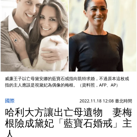
威廉王子以亡母黛安娜的藍寶石戒指向凱特求婚，不過原本這枚戒
指的主人應該是視黛妃為偶像的梅根。（資料照，AFP、AP）
國際
2022.11.18 12:08 臺北時間
哈利大方讓出亡母遺物 妻梅
根險成黛妃「藍寶石婚戒」主
人