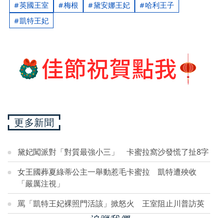
英國王室
梅根
黛安娜王妃
哈利王子
凱特王妃
更多新聞
黛妃闖派對「對質最強小三」 卡蜜拉窩沙發慌了扯8字
女王國葬夏綠蒂公主一舉動惹毛卡蜜拉 凱特遭殃收
「嚴厲注視」
罵「凱特王妃裸照門活該」掀怒火 王室阻止川普訪英