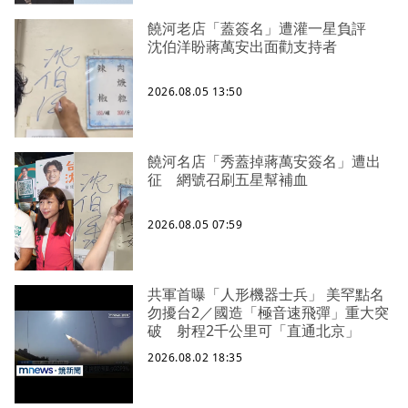
饒河老店「蓋簽名」遭灌一星負評
沈伯洋盼蔣萬安出面勸支持者
2026.08.05 13:50
饒河名店「秀蓋掉蔣萬安簽名」遭出
征 網號召刷五星幫補血
2026.08.05 07:59
共軍首曝「人形機器士兵」 美罕點名
勿擾台2／國造「極音速飛彈」重大突
破 射程2千公里可「直通北京」
2026.08.02 18:35