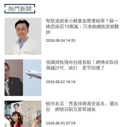
熱門新聞
幫凱道絕食小雞量血壓遭檢舉？蘇一
峰恐挨罰10萬諷：只准賴總統當賴醫
師
2026.08.04 14:35
張國煒執飛布拉格首航！網傳未取得
飛越許可、繞行 星宇回應了
2026.08.02 16:16
饒河名店「秀蓋掉蔣萬安簽名」遭出
征 網號召刷五星幫補血
2026.08.05 07:59