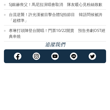
SJ銀赫喪父！馬尼拉演唱會取消 隊友暖心見粉絲致歉
台流逆襲！許光漢被目擊合體SJ拍節目 韓語問候被誇
「超標準」
孝琳打頭陣登台開唱！門票10/22開賣 預告夯劇OST經
典串燒
追蹤我們