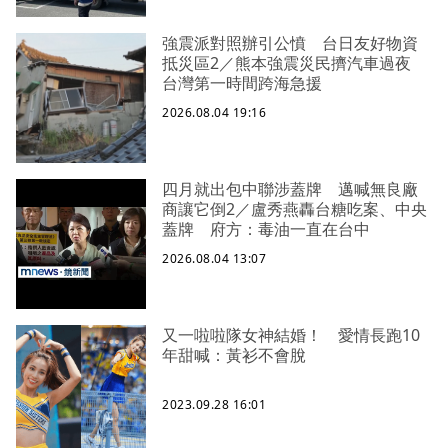
強震派對照辦引公憤 台日友好物資
抵災區2／熊本強震災民擠汽車過夜
台灣第一時間跨海急援
2026.08.04 19:16
四月就出包中聯涉蓋牌 邁喊無良廠
商讓它倒2／盧秀燕轟台糖吃案、中央
蓋牌 府方：毒油一直在台中
2026.08.04 13:07
又一啦啦隊女神結婚！ 愛情長跑10
年甜喊：黃衫不會脫
2023.09.28 16:01