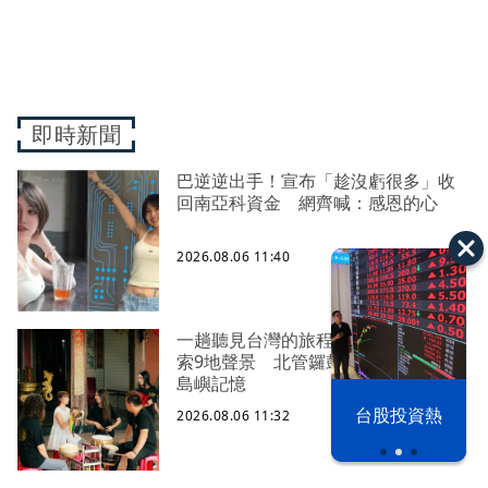
即時新聞
巴逆逆出手！宣布「趁沒虧很多」收
回南亞科資金 網齊喊：感恩的心
2026.08.06 11:40
一趟聽見台灣的旅程！老爺式旅行探
索9地聲景 北管鑼鼓、黑膠民歌追尋
島嶼記憶
以色列 穹頂
台股投資熱
2026.08.06 11:32
之下