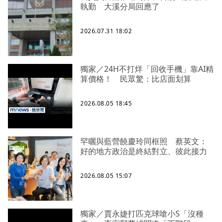
執勤 大溪分局回應了
2026.07.31 18:02
獨家／24H不打烊「回收手機」靠AI精
算價格！ 民眾驚：比店面划算
2026.08.05 18:45
罕曬與藍營饒慶玲同框照 蔡英文：
好的地方政治是終結對立、彼此接力
2026.08.05 15:07
獨家／賈永婕打匹克球嗆小S「沒種