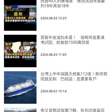
拐賣49人到柬埔寨 角頭演員李振豪
判18年再加18年
2026.08.03 12:25
質疑年改溢扣未還！ 翁曉玲提案凍
考試院、銓敘部1500萬預算
2026.08.03 11:05
台灣上半年採購天然氣112億！祭停買
現貨反制 巴紐認：是重要客戶
2026.08.02 15:14
喪父員警請假遭刁難、告別式後返回