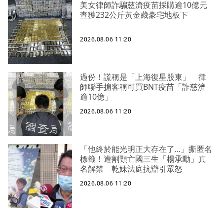
美女律師詐騙慈濟疫苗採購逾10億元
查獲232公斤黃金藏豪宅地板下
2026.08.06 11:20
過份！謊稱是「上海復星股東」 律
師聯手掮客稱可買BNT疫苗「詐慈濟
逾10億」
2026.08.06 11:20
「他終於能光明正大存在了...」撕匿名
標籤！遭割頸亡國三生「楊承勳」真
名解禁 乾妹法庭抗辯引眾怒
2026.08.06 11:20