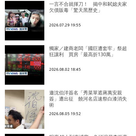
一言不合就揮刀！ 揭中和弒媳夫家
欠債販毒「驚天黑歷史」
2026.07.29 19:55
獨家／建商老闆「國巨遭套牢」祭超
狂讓利 買房「最高折130萬」
2026.08.02 18:45
邀沈伯洋簽名「秀菜單遮蔣萬安親
簽」遭出征 饒河名店速祭白漆消失
術
2026.08.05 19:52