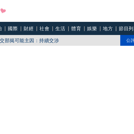
治
國際
財經
社會
生活
體育
娛樂
地方
節目列
交部揭可能主因：持續交涉
執行拖吊
公
抄襲、學歷造假 辯：無法讓每個人相信我