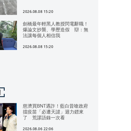
2026.08.08 15:20
劍橋最年輕黑人教授閃電辭職！
爆論文抄襲、學歷造假 辯：無
法讓每個人相信我
2026.08.08 15:20
聞
慈濟買BNT遇詐！藍白昔嗆政府
擋疫苗「必遭天譴」迴力鏢來
了 荒謬語錄一次看
2026.08.06 22:06