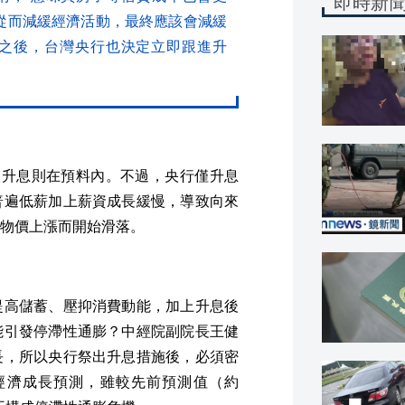
即時新
 從而減緩經濟活動，最終應該會減緩
之後，台灣央行也決定立即跟進升
次升息則在預料內。不過，央行僅升息
普遍低薪加上薪資成長緩慢，導致向來
物價上漲而開始滑落。
提高儲蓄、壓抑消費動能，加上升息後
能引發停滯性通膨？中經院副院長王健
長，所以央行祭出升息措施後，必須密
經濟成長預測，雖較先前預測值（約