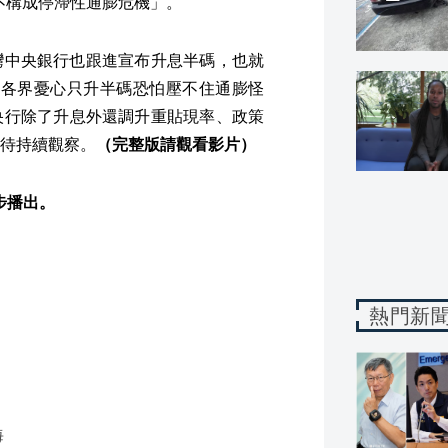
不構成停滯性通膨危機」。
台灣中央銀行也跟進宣布升息半碼，也就
期，各界憂心只升半碼恐怕壓不住通膨怪
央行除了升息外還調升重貼現率、政策
待持續觀察。
（完整版請觀看影片）
同步播出。
熱門新
海