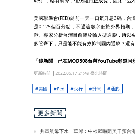
4%），略有調降，但仍維持正成長，因此「並
美國聯準會(FED)於前一天一口氣升息3碼，
是0.125個百分點，不過這數字低於外界預
獸。專家分析台灣目前屬於輸入型通膨，所以
多管齊下，只是能不能有效抑制國內通膨？還有
「鏡新聞」已在MOD508台與YouTube頻道
更新時間
2022.06.17 21:49 臺北時間
美國
Fed
央行
升息
通膨
更多新聞
共軍航母下水 華郵：中核武嚇阻美干預台