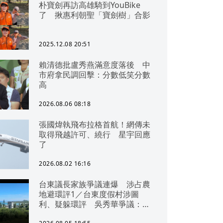
朴寶劍再訪高雄騎到YouBike
了 揪惠利朝聖「寶劍樹」合影
2025.12.08 20:51
賴清德批盧秀燕滿意度落後 中
市府拿民調回擊：分數低笑分數
高
2026.08.06 08:18
張國煒執飛布拉格首航！網傳未
取得飛越許可、繞行 星宇回應
了
2026.08.02 16:16
台東議長家族爭議連爆 涉占農
地避環評1／台東度假村涉圖
利、疑躲環評 吳秀華爭議：概
無參與