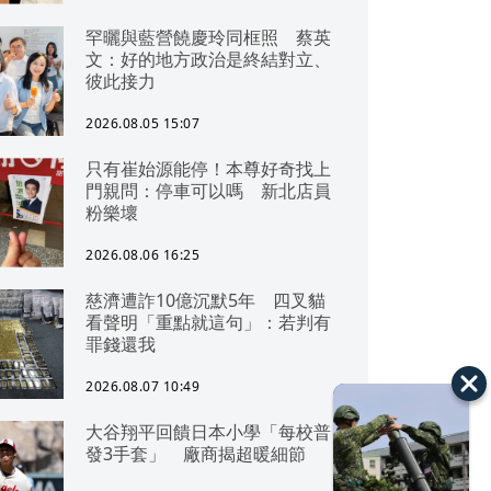
罕曬與藍營饒慶玲同框照 蔡英
文：好的地方政治是終結對立、
彼此接力
2026.08.05 15:07
只有崔始源能停！本尊好奇找上
門親問：停車可以嗎 新北店員
粉樂壞
2026.08.06 16:25
慈濟遭詐10億沉默5年 四叉貓
看聲明「重點就這句」：若判有
罪錢還我
2026.08.07 10:49
大谷翔平回饋日本小學「每校普
發3手套」 廠商揭超暖細節