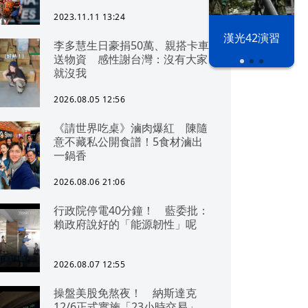
2023.11.11 13:24
漢光42演習
李多慧生日豪捐50萬、親搭卡車
送物資 感性謝台灣：沒有大家
就沒我
2026.08.05 12:56
《請世界吃桌》滷肉爆紅 陳隨
意不藏私公開食譜！5食材滷出
一鍋香
2026.08.06 21:06
行政院停電40分鐘！ 藍委批：
賴政府說好的「能源韌性」呢
2026.08.07 12:55
操盤美股免熬夜！ 納斯達克
12/6正式實施「23小時交易」