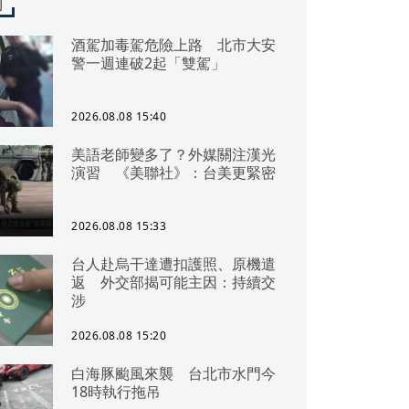
聞
酒駕加毒駕危險上路 北市大安
警一週連破2起「雙駕」
2026.08.08 15:40
美語老師變多了？外媒關注漢光
演習 《美聯社》：台美更緊密
2026.08.08 15:33
台人赴烏干達遭扣護照、原機遣
返 外交部揭可能主因：持續交
涉
2026.08.08 15:20
白海豚颱風來襲 台北市水門今
18時執行拖吊