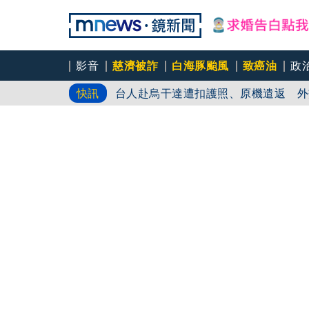
影音
慈濟被詐
白海豚颱風
致癌油
政
台人赴烏干達遭扣護照、原機遣返 外
快訊
白海豚颱風來襲 台北市水門今18時
劍橋最年輕黑人教授閃電辭職！爆論文