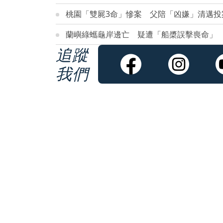
桃園「雙屍3命」慘案 父陪「凶嫌」清邁投
蘭嶼綠蠵龜岸邊亡 疑遭「船槳誤擊喪命」
追蹤
我們