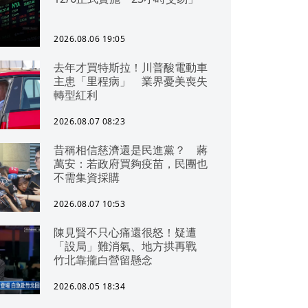
2026.08.06 19:05
去年才買特斯拉！川普酸電動車
主患「里程病」 業界憂美喪失
轉型紅利
2026.08.07 08:23
昔稱相信慈濟還是民進黨？ 蔣
萬安：若政府買夠疫苗，民團也
不需集資採購
2026.08.07 10:53
陳見賢不只心痛還很怒！疑遭
「設局」難消氣、地方拱再戰
竹北靠攏白營留懸念
2026.08.05 18:34