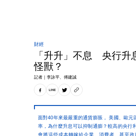
財經
「升升」不息 央行升
怪獸？
記者
｜
李詠平
、傅建誠
面對40年來最嚴重的通貨膨脹， 美國、歐
率，為什麼升息可以抑制通膨？較高的央行
會將這些成本轉嫁給企業、消費者、甚至政