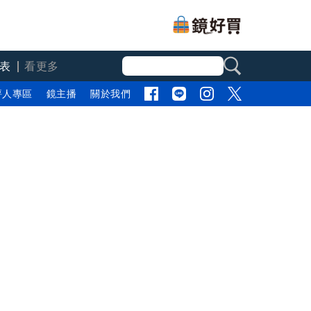
表
看更多
評人專區
鏡主播
關於我們