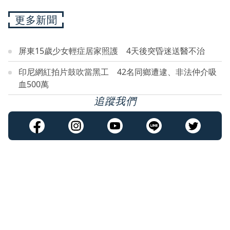
更多新聞
屏東15歲少女輕症居家照護 4天後突昏迷送醫不治
印尼網紅拍片鼓吹當黑工 42名同鄉遭逮、非法仲介吸
血500萬
追蹤我們