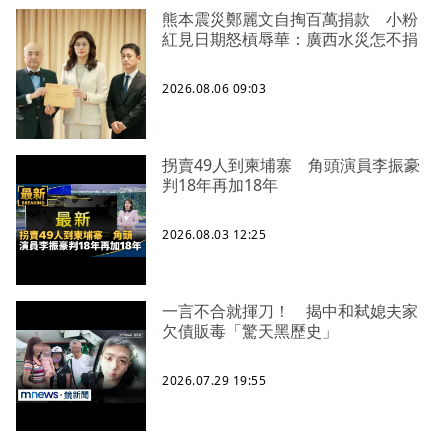
熊本震災鄭麗文自掏百萬捐款 小粉
紅見日期怒槓辱華：廣西水災怎不捐
2026.08.06 09:03
拐賣49人到柬埔寨 角頭演員李振豪
判18年再加18年
2026.08.03 12:25
一言不合就揮刀！ 揭中和弒媳夫家
欠債販毒「驚天黑歷史」
2026.07.29 19:55