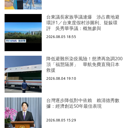
台東議長家族爭議連爆 涉占農地避
環評1／台東度假村涉圖利、疑躲環
評 吳秀華爭議：概無參與
2026.08.05 18:55
降低避難所染疫風險！慈濟再急調200
頂「福慧隔屏」 華航免費直飛日本
救援
2026.08.04 19:10
台灣逐步降低對中依賴 賴清德秀數
據：經濟創近50年最佳表現
2026.08.05 15:29