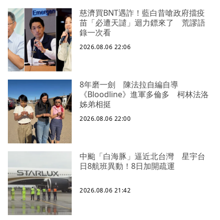
慈濟買BNT遇詐！藍白昔嗆政府擋疫
苗「必遭天譴」迴力鏢來了 荒謬語
錄一次看
2026.08.06 22:06
8年磨一劍 陳法拉自編自導
《Bloodline》進軍多倫多 柯林法洛
姊弟相挺
2026.08.06 22:00
中颱「白海豚」逼近北台灣 星宇台
日8航班異動！8日加開疏運
2026.08.06 21:42