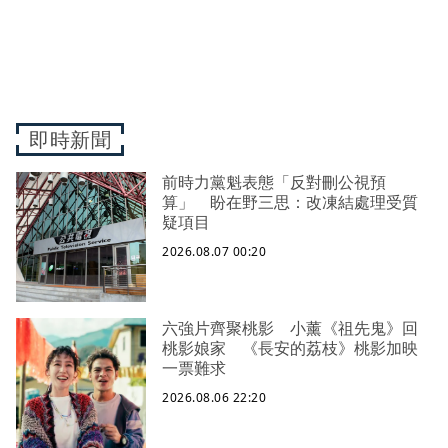
即時新聞
前時力黨魁表態「反對刪公視預
算」 盼在野三思：改凍結處理受質
疑項目
2026.08.07 00:20
六強片齊聚桃影 小薰《祖先鬼》回
桃影娘家 《長安的荔枝》桃影加映
一票難求
2026.08.06 22:20