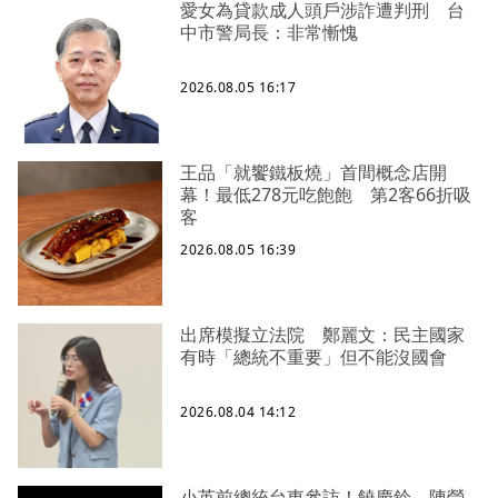
愛女為貸款成人頭戶涉詐遭判刑 台
中市警局長：非常慚愧
2026.08.05 16:17
王品「就饗鐵板燒」首間概念店開
幕！最低278元吃飽飽 第2客66折吸
客
2026.08.05 16:39
出席模擬立法院 鄭麗文：民主國家
有時「總統不重要」但不能沒國會
2026.08.04 14:12
小英前總統台東參訪！饒慶鈴、陳瑩