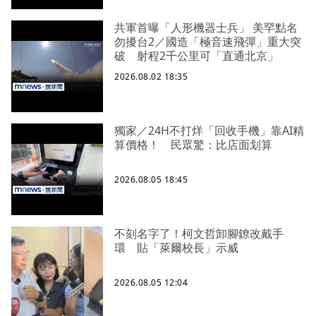
共軍首曝「人形機器士兵」 美罕點名
勿擾台2／國造「極音速飛彈」重大突
破 射程2千公里可「直通北京」
2026.08.02 18:35
獨家／24H不打烊「回收手機」靠AI精
算價格！ 民眾驚：比店面划算
2026.08.05 18:45
不刻名字了！柯文哲卸腳鐐改戴手
環 貼「萊爾校長」示威
2026.08.05 12:04