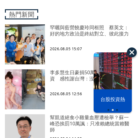
熱門新聞
罕曬與藍營饒慶玲同框照 蔡英文：
好的地方政治是終結對立、彼此接力
2026.08.05 15:07
李多慧生日豪捐50萬、親搭卡車送物
資 感性謝台灣：沒有大家就沒我
2026.08.05 12:56
以色列 穹頂
台股投資熱
之下
幫凱道絕食小雞量血壓遭檢舉？蘇一
峰恐挨罰10萬諷：只准賴總統當賴醫
師