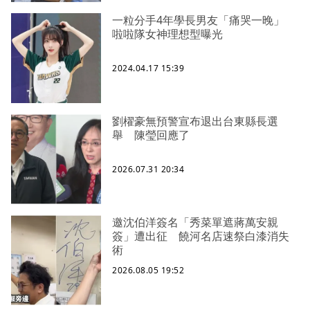
一粒分手4年學長男友「痛哭一晚」
啦啦隊女神理想型曝光
2024.04.17 15:39
劉櫂豪無預警宣布退出台東縣長選
舉 陳瑩回應了
2026.07.31 20:34
邀沈伯洋簽名「秀菜單遮蔣萬安親
簽」遭出征 饒河名店速祭白漆消失
術
2026.08.05 19:52