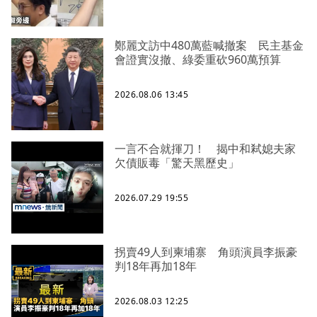
鄭麗文訪中480萬藍喊撤案 民主基金
會證實沒撤、綠委重砍960萬預算
2026.08.06 13:45
一言不合就揮刀！ 揭中和弒媳夫家
欠債販毒「驚天黑歷史」
2026.07.29 19:55
拐賣49人到柬埔寨 角頭演員李振豪
判18年再加18年
2026.08.03 12:25