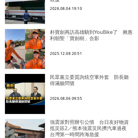
2026.08.04 19:10
朴寶劍再訪高雄騎到YouBike了 揪惠
利朝聖「寶劍樹」合影
2025.12.08 20:51
民眾黨立委質詢炫空軍外套 防長聽
得滿臉問號
2026.08.06 09:55
強震派對照辦引公憤 台日友好物資
抵災區2／熊本強震災民擠汽車過夜
台灣第一時間跨海急援