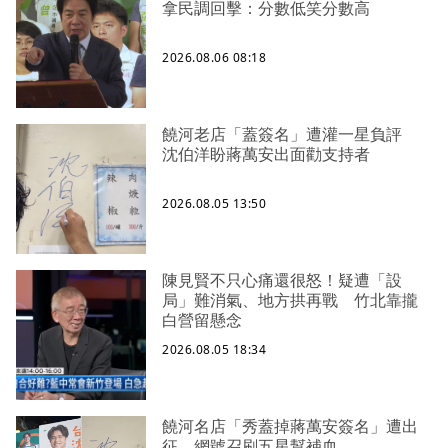
拿民調回擊：分數低笑分數高
2026.08.06 08:18
饒河老店「蓋簽名」遭灌一星負評
沈伯洋盼蔣萬安出面勸支持者
2026.08.05 13:50
陳見賢不只心痛還很怒！疑遭「設
局」難消氣、地方拱再戰 竹北靠攏
白營留懸念
2026.08.05 18:34
饒河名店「秀蓋掉蔣萬安簽名」遭出
征 網號召刷五星幫補血