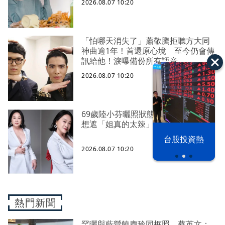
2026.08.07 10:20
「怕哪天消失了」蕭敬騰拒聽方大同
神曲逾1年！首還原心境 至今仍會傳
訊給他！淚曝備份所有語音
2026.08.07 10:20
69歲陸小芬曬照狀態驚艷四方 性感不
想遮「姐真的太辣」
以色列 穹頂
台股投資熱
之下
2026.08.07 10:20
熱門新聞
罕曬與藍營饒慶玲同框照 蔡英文：