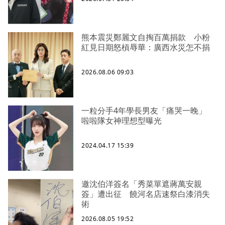
熊本震災鄭麗文自掏百萬捐款 小粉
紅見日期怒槓辱華：廣西水災怎不捐
2026.08.06 09:03
一粒分手4年學長男友「痛哭一晚」
啦啦隊女神理想型曝光
2024.04.17 15:39
邀沈伯洋簽名「秀菜單遮蔣萬安親
簽」遭出征 饒河名店速祭白漆消失
術
2026.08.05 19:52