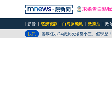
漢光演習撞88節 賴清德祝賀父親節
影音
慈濟被詐
白海豚颱風
致癌油
政
姜厚任小24歲女友爆當小三、假學歷
快訊
網傳小S私下真面目！ 家長曝校慶互