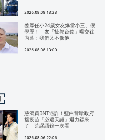
2026.08.08 13:23
姜厚任小24歲女友爆當小三、假
學歷！ 友「扯郭台銘」曝交往
內幕：我們又不像他
2026.08.08 13:00
聞
慈濟買BNT遇詐！藍白昔嗆政府
擋疫苗「必遭天譴」迴力鏢來
了 荒謬語錄一次看
2026.08.06 22:06