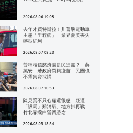
2026.08.06 19:05
去年才買特斯拉！川普酸電動車
主患「里程病」 業界憂美喪失
轉型紅利
2026.08.07 08:23
昔稱相信慈濟還是民進黨？ 蔣
萬安：若政府買夠疫苗，民團也
不需集資採購
2026.08.07 10:53
陳見賢不只心痛還很怒！疑遭
「設局」難消氣、地方拱再戰
竹北靠攏白營留懸念
2026.08.05 18:34