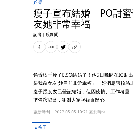
娛樂
瘦子宣布結婚 PO甜
友她非常幸福」
記者
｜
鏡新聞
饒舌歌手瘦子E.SO結婚了！他5日晚間在IG
是我前女友 她目前非常幸福」，好消息讓粉絲
瘦子跟女友已登記結婚，但因疫情、工作考量
準備演唱會，謝謝大家祝福跟關心。
更新時間
2022.05.05 19:21 臺北時間
瘦子