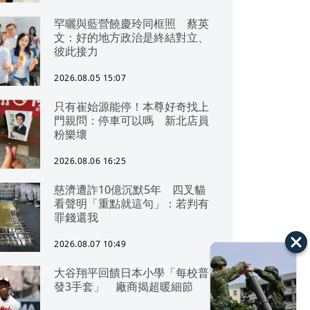
罕曬與藍營饒慶玲同框照 蔡英
文：好的地方政治是終結對立、
彼此接力
2026.08.05 15:07
只有崔始源能停！本尊好奇找上
門親問：停車可以嗎 新北店員
粉樂壞
2026.08.06 16:25
慈濟遭詐10億沉默5年 四叉貓
看聲明「重點就這句」：若判有
罪錢還我
2026.08.07 10:49
大谷翔平回饋日本小學「每校普
發3手套」 廠商揭超暖細節