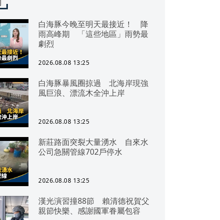
聞
白海豚今晚至明天最接近！ 降
雨高峰期 「這些地區」雨勢最
劇烈
2026.08.08 13:25
白海豚暴風圈掠過 北海岸現強
風巨浪、漂流木全沖上岸
2026.08.08 13:25
新莊路面突裂大量湧水 自來水
公司急關管線702戶停水
2026.08.08 13:25
漢光演習撞88節 賴清德祝賀父
親節快樂、感謝國軍眷屬包容