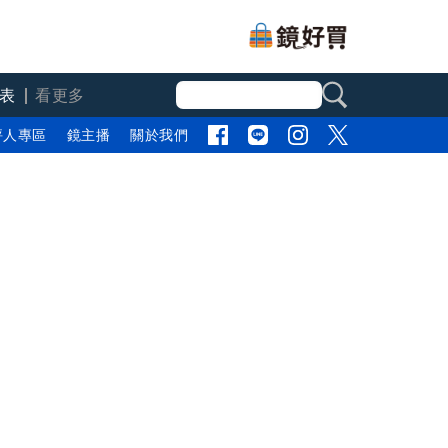
表
看更多
評人專區
鏡主播
關於我們