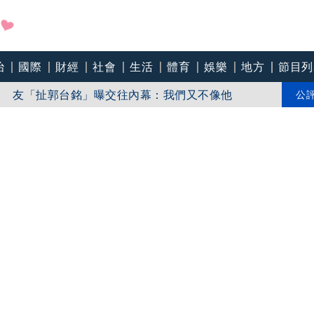
快樂、感謝國軍眷屬包容
治
國際
財經
社會
生活
體育
娛樂
地方
節目列
！ 友「扯郭台銘」曝交往內幕：我們又不像他
公
動改觀：完全沒架子