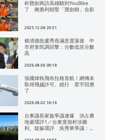
朴寶劍再訪高雄騎到YouBike
了 揪惠利朝聖「寶劍樹」合影
2025.12.08 20:51
賴清德批盧秀燕滿意度落後 中
市府拿民調回擊：分數低笑分數
高
2026.08.06 08:18
張國煒執飛布拉格首航！網傳未
取得飛越許可、繞行 星宇回應
了
2026.08.02 16:16
台東議長家族爭議連爆 涉占農
地避環評1／台東度假村涉圖
利、疑躲環評 吳秀華爭議：概
無參與