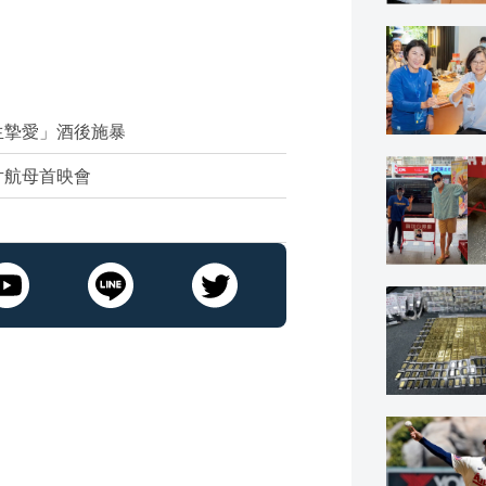
生摯愛」酒後施暴
片航母首映會