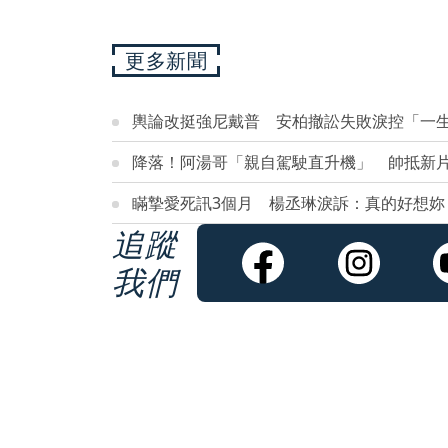
更多新聞
輿論改挺強尼戴普 安柏撤訟失敗淚控「一
降落！阿湯哥「親自駕駛直升機」 帥抵新
瞞摯愛死訊3個月 楊丞琳淚訴：真的好想妳
追蹤
我們