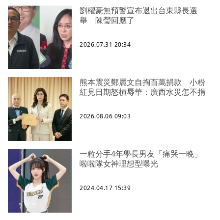
劉櫂豪無預警宣布退出台東縣長選
舉 陳瑩回應了
2026.07.31 20:34
熊本震災鄭麗文自掏百萬捐款 小粉
紅見日期怒槓辱華：廣西水災怎不捐
2026.08.06 09:03
一粒分手4年學長男友「痛哭一晚」
啦啦隊女神理想型曝光
2024.04.17 15:39