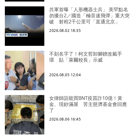
共軍首曝「人形機器士兵」 美罕點名
勿擾台2／國造「極音速飛彈」重大突
破 射程2千公里可「直通北京」
2026.08.02 18:35
不刻名字了！柯文哲卸腳鐐改戴手
環 貼「萊爾校長」示威
2026.08.05 12:04
女律師誆能買BNT疫苗詐10億！黃
金、現鈔滿屋 苦主慈濟基金會回應
了
2026.08.06 16:45