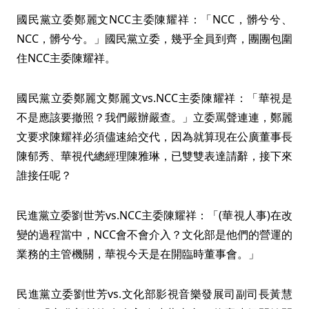
國民黨立委鄭麗文NCC主委陳耀祥：「NCC，髒兮兮、
NCC，髒兮兮。」國民黨立委，幾乎全員到齊，團團包圍
住NCC主委陳耀祥。
國民黨立委鄭麗文鄭麗文vs.NCC主委陳耀祥：「華視是
不是應該要撤照？我們嚴辦嚴查。」立委罵聲連連，鄭麗
文要求陳耀祥必須儘速給交代，因為就算現在公廣董事長
陳郁秀、華視代總經理陳雅琳，已雙雙表達請辭，接下來
誰接任呢？
民進黨立委劉世芳vs.NCC主委陳耀祥：「(華視人事)在改
變的過程當中，NCC會不會介入？文化部是他們的營運的
業務的主管機關，華視今天是在開臨時董事會。」
民進黨立委劉世芳vs.文化部影視音樂發展司副司長黃慧