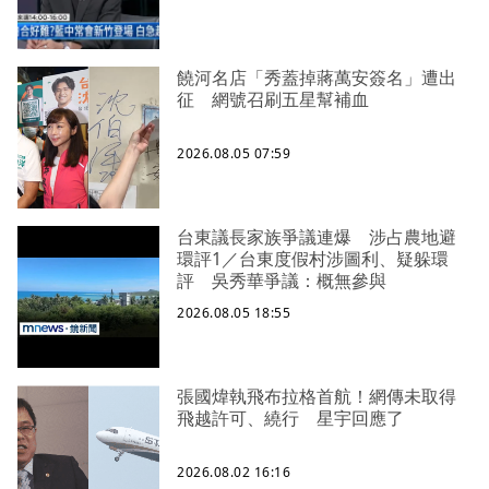
饒河名店「秀蓋掉蔣萬安簽名」遭出
征 網號召刷五星幫補血
2026.08.05 07:59
台東議長家族爭議連爆 涉占農地避
環評1／台東度假村涉圖利、疑躲環
評 吳秀華爭議：概無參與
2026.08.05 18:55
張國煒執飛布拉格首航！網傳未取得
飛越許可、繞行 星宇回應了
2026.08.02 16:16