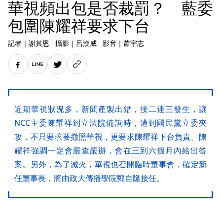
華視頻出包是否裁罰？ 藍委
包圍陳耀祥要求下台
記者
｜
謝其恩
攝影
｜
呂漢威
影音
｜
蕭宇志
近期華視狀況多，新聞產製出錯，接二連三發生，讓
NCC主委陳耀祥到立法院備詢時，遭到國民黨立委夾
攻，不只要求要撤照華視，更要求陳耀祥下台負責。陳
耀祥強調一定會嚴查嚴辦，會在三到六個月內給出答
案。另外，為了滅火，華視也召開臨時董事會，確定新
任董事長，將由政大傳播學院鄭自隆接任。