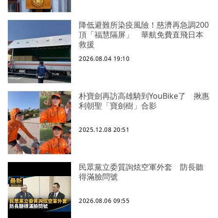
降低避難所染疫風險！慈濟再急調200
頂「福慧隔屏」 華航免費直飛日本
救援
2026.08.04 19:10
朴寶劍再訪高雄騎到YouBike了 揪惠
利朝聖「寶劍樹」合影
2025.12.08 20:51
民眾黨立委質詢炫空軍外套 防長聽
得滿臉問號
2026.08.06 09:55