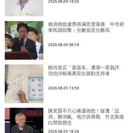
2026.08.04 14:35
賴清德批盧秀燕滿意度落後 中市府
拿民調回擊：分數低笑分數高
2026.08.06 08:18
饒河老店「蓋簽名」遭灌一星負評
沈伯洋盼蔣萬安出面勸支持者
2026.08.05 13:50
陳見賢不只心痛還很怒！疑遭「設
局」難消氣、地方拱再戰 竹北靠攏
白營留懸念
2026.08.05 18:34