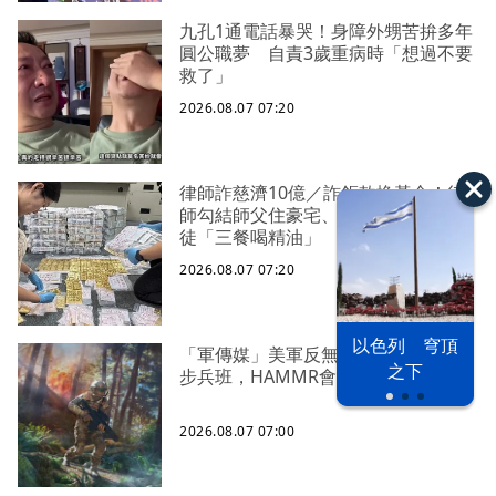
九孔1通電話暴哭！身障外甥苦拚多年
圓公職夢 自責3歲重病時「想過不要
救了」
2026.08.07 07:20
律師詐慈濟10億／詐鉅款換黃金！律
師勾結師父住豪宅、吃好料 下令信
徒「三餐喝精油」
2026.08.07 07:20
以色列 穹頂
「軍傳媒」美軍反無人機能力下放到
之下
步兵班，HAMMR會是解決方案之一？
2026.08.07 07:00