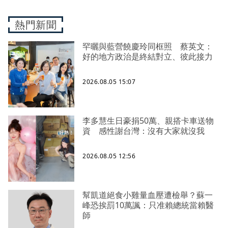
熱門新聞
罕曬與藍營饒慶玲同框照 蔡英文：
好的地方政治是終結對立、彼此接力
2026.08.05 15:07
李多慧生日豪捐50萬、親搭卡車送物
資 感性謝台灣：沒有大家就沒我
2026.08.05 12:56
幫凱道絕食小雞量血壓遭檢舉？蘇一
峰恐挨罰10萬諷：只准賴總統當賴醫
師