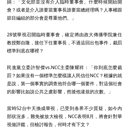
娟：「文化部並沒有介入臨時董事會。什麼時候開始開
會？或者是介入誰要當董事長誰要當總經理嗎？人事權跟
節目編組的部分會是尊重他們。」
28號華視召開臨時董事會，確定將由政大傳播學院兼任
教授鄭自隆，接任下任董事長，不過這回出包事件，裁罰
標準到底在哪裡？
民進黨立委許智傑vs.NCC主委陳耀祥：「你到底怎麼裁
罰？如果沒有一個標準怎麼樣讓人民信任NCC？根據的就
是說，第一個事實的調查他符合哪一個要件，對這個社會
的影響比如說公共之虞影響，然後他違規的次數。」
當時52台中天換成華視，已受到各界不少質疑，如今內
部狀況多，難免被放大檢視，NCC表明8月，將會針對華
視做評鑑，但檢討報告，何時才有下文？