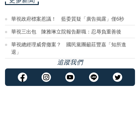
華視政府標案惹議！ 藍委質疑「廣告揭露」僅6秒
華視三出包 陳雅琳立院報告辭職：忍辱負重善後
華視總經理威脅撤案？ 國民黨團籲莊豐嘉「知所進
退」
追蹤我們