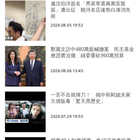
邀沈伯洋簽名「秀菜單遮蔣萬安親
簽」遭出征 饒河名店速祭白漆消失
術
2026.08.05 19:52
鄭麗文訪中480萬藍喊撤案 民主基金
會證實沒撤、綠委重砍960萬預算
2026.08.06 13:45
一言不合就揮刀！ 揭中和弒媳夫家
欠債販毒「驚天黑歷史」
2026.07.29 19:55