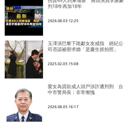
拐賣49人到柬埔寨 角頭演員李振豪
判18年再加18年
2026.08.03 12:25
玉澤演巴黎下跪獻女友戒指 經紀公
司否認祕密求婚「是慶生抓拍照」
2025.02.05 15:08
愛女為貸款成人頭戶涉詐遭判刑 台
中市警局長：非常慚愧
2026.08.05 16:17