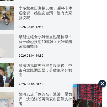
李多慧生日豪捐50萬、親搭卡車
送物資 感性謝台灣：沒有大家
就沒我
2026.08.05 12:56
幫凱道絕食小雞量血壓遭檢舉？
蘇一峰恐挨罰10萬諷：只准賴總
統當賴醫師
2026.08.04 14:35
賴清德批盧秀燕滿意度落後 中
市府拿民調回擊：分數低笑分數
高
2026.08.06 08:18
饒河老店「蓋簽名」遭灌一星負
評 沈伯洋盼蔣萬安出面勸支持
者