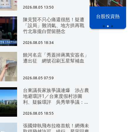
2026.08.05 13:50
以色列 穹頂
台股投資熱
陳見賢不只心痛還很怒！疑遭
之下
「設局」難消氣、地方拱再戰
竹北靠攏白營留懸念
2026.08.05 18:34
饒河名店「秀蓋掉蔣萬安簽名」
遭出征 網號召刷五星幫補血
2026.08.05 07:59
台東議長家族爭議連爆 涉占農
地避環評1／台東度假村涉圖
利、疑躲環評 吳秀華爭議：概
無參與
2026.08.05 18:55
張國煒執飛布拉格首航！網傳未
取得飛越許可、繞行 星宇回應