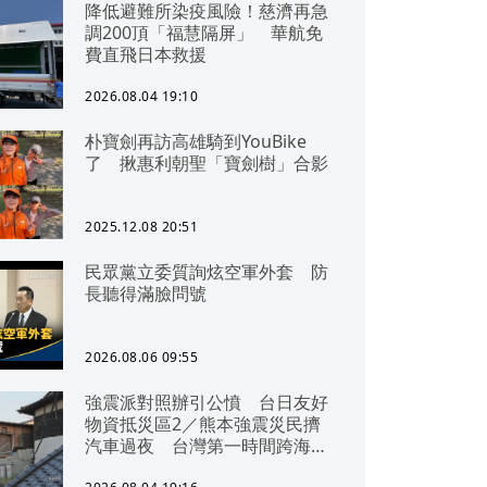
降低避難所染疫風險！慈濟再急
調200頂「福慧隔屏」 華航免
費直飛日本救援
2026.08.04 19:10
朴寶劍再訪高雄騎到YouBike
了 揪惠利朝聖「寶劍樹」合影
2025.12.08 20:51
民眾黨立委質詢炫空軍外套 防
長聽得滿臉問號
2026.08.06 09:55
強震派對照辦引公憤 台日友好
物資抵災區2／熊本強震災民擠
汽車過夜 台灣第一時間跨海急
援