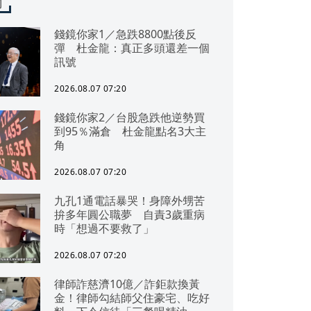
聞
錢鏡你家1／急跌8800點後反
彈 杜金龍：真正多頭還差一個
訊號
2026.08.07 07:20
錢鏡你家2／台股急跌他逆勢買
到95％滿倉 杜金龍點名3大主
角
2026.08.07 07:20
九孔1通電話暴哭！身障外甥苦
拚多年圓公職夢 自責3歲重病
時「想過不要救了」
2026.08.07 07:20
律師詐慈濟10億／詐鉅款換黃
金！律師勾結師父住豪宅、吃好