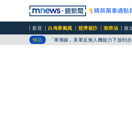
影音
白海豚颱風
慈濟被詐
致癌油
政
「軍傳媒」美軍反無人機能力下放到步
快訊
「車界女神」忍7年揭職場性騷！ 李
中颱白海豚逼近！7縣市大雨特報 專