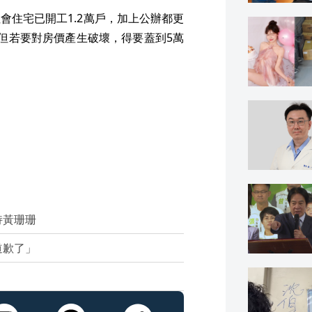
會住宅已開工1.2萬戶，加上公辦都更
但若要對房價產生破壞，得要蓋到5萬
持黃珊珊
道歉了」