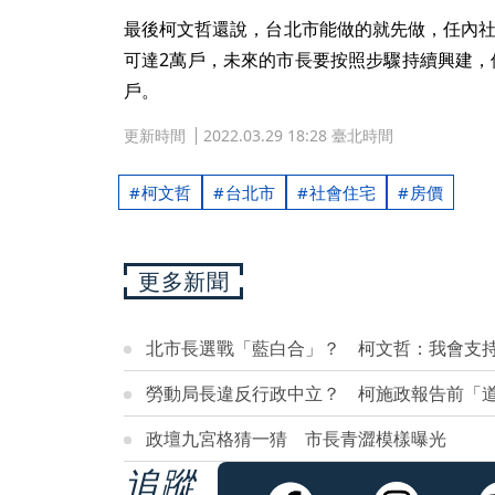
最後柯文哲還說，台北市能做的就先做，任內社
可達2萬戶，未來的市長要按照步驟持續興建，
戶。
更新時間
2022.03.29 18:28 臺北時間
柯文哲
台北市
社會住宅
房價
更多新聞
北市長選戰「藍白合」？ 柯文哲：我會支
勞動局長違反行政中立？ 柯施政報告前「
政壇九宮格猜一猜 市長青澀模樣曝光
追蹤