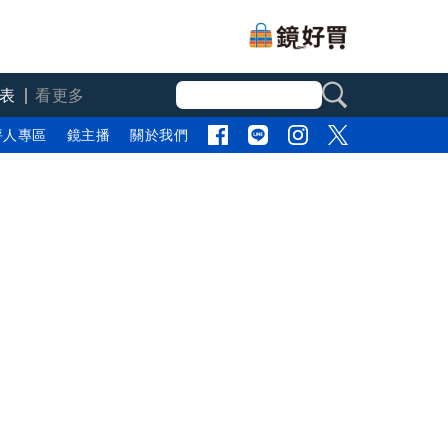
表
看更多
評人專區
鏡主播
關於我們