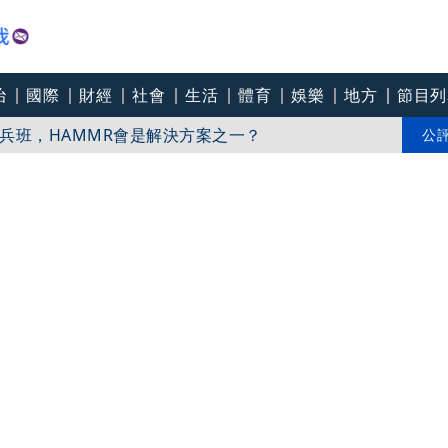
治
國際
財經
社會
生活
體育
娛樂
地方
節目列
兵班，HAMMR會是解決方案之一？
冠儀強勢回歸：握緊方向盤就能堅定前行
公
家揭4關鍵時間點：明晚風雨最大