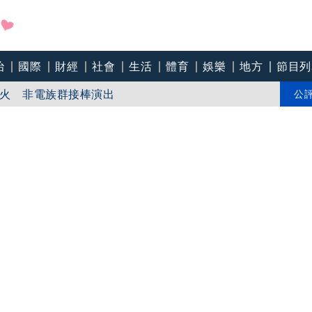
治
國際
財經
社會
生活
體育
娛樂
地方
節目列
路器系統故障
火 非電族群接棒演出
公
帽子的貓》掀粉絲童年回憶殺