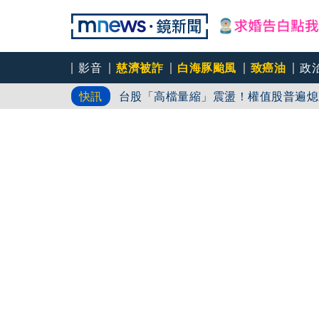
影音
慈濟被詐
白海豚颱風
致癌油
政
院區大停電40分鐘！ 政院：高壓斷
快訊
台股「高檔量縮」震盪！權值股普遍熄
美國國寶級童書改編 《戴