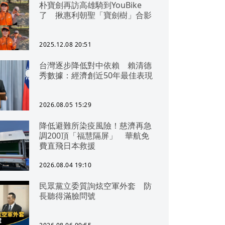
朴寶劍再訪高雄騎到YouBike
了 揪惠利朝聖「寶劍樹」合影
2025.12.08 20:51
台灣逐步降低對中依賴 賴清德
秀數據：經濟創近50年最佳表現
2026.08.05 15:29
降低避難所染疫風險！慈濟再急
調200頂「福慧隔屏」 華航免
費直飛日本救援
2026.08.04 19:10
民眾黨立委質詢炫空軍外套 防
長聽得滿臉問號