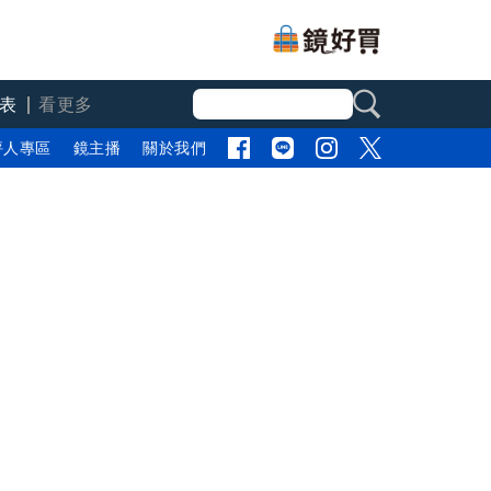
表
看更多
評人專區
鏡主播
關於我們