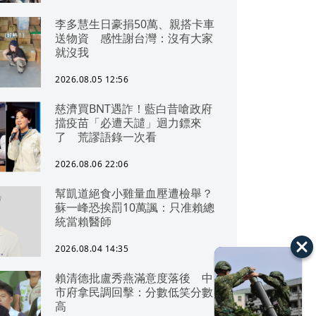
李多慧生日豪捐50萬、親搭卡車
送物資 感性謝台灣：沒有大家
就沒我
2026.08.05 12:56
慈濟買BNT遇詐！藍白昔嗆政府
擋疫苗「必遭天譴」迴力鏢來
了 荒謬語錄一次看
2026.08.06 22:06
幫凱道絕食小雞量血壓遭檢舉？
蘇一峰恐挨罰10萬諷：只准賴總
統當賴醫師
2026.08.04 14:35
賴清德批盧秀燕滿意度落後 中
市府拿民調回擊：分數低笑分數
高