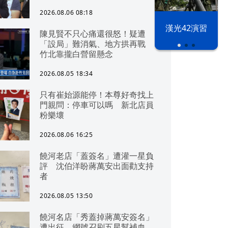
2026.08.06 08:18
漢光42演習
陳見賢不只心痛還很怒！疑遭
「設局」難消氣、地方拱再戰
竹北靠攏白營留懸念
2026.08.05 18:34
只有崔始源能停！本尊好奇找上
門親問：停車可以嗎 新北店員
粉樂壞
2026.08.06 16:25
饒河老店「蓋簽名」遭灌一星負
評 沈伯洋盼蔣萬安出面勸支持
者
2026.08.05 13:50
饒河名店「秀蓋掉蔣萬安簽名」
遭出征 網號召刷五星幫補血