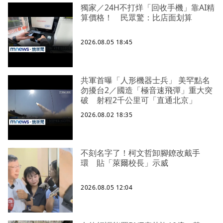
獨家／24H不打烊「回收手機」靠AI精
算價格！ 民眾驚：比店面划算
2026.08.05 18:45
共軍首曝「人形機器士兵」 美罕點名
勿擾台2／國造「極音速飛彈」重大突
破 射程2千公里可「直通北京」
2026.08.02 18:35
不刻名字了！柯文哲卸腳鐐改戴手
環 貼「萊爾校長」示威
2026.08.05 12:04