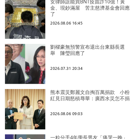
女律師誆能買BNT疫苗詐10億！黃
金、現鈔滿屋 苦主慈濟基金會回應
了
2026.08.06 16:45
劉櫂豪無預警宣布退出台東縣長選
舉 陳瑩回應了
2026.07.31 20:34
熊本震災鄭麗文自掏百萬捐款 小粉
紅見日期怒槓辱華：廣西水災怎不捐
2026.08.06 09:03
一粒分手4年學長男友「痛哭一晚」