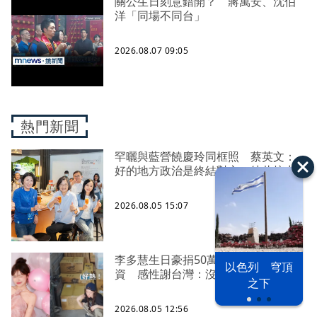
關公生日刻意錯開？ 蔣萬安、沈伯
洋「同場不同台」
2026.08.07 09:05
熱門新聞
罕曬與藍營饒慶玲同框照 蔡英文：
好的地方政治是終結對立、彼此接力
2026.08.05 15:07
李多慧生日豪捐50萬、親搭卡車送物
以色列 穹頂
資 感性謝台灣：沒有大家就沒我
之下
2026.08.05 12:56