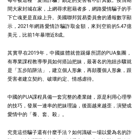
每年被這種「愛情詐騙」鎖定的受害者不計其數。疫情期
間大家封城在家，上網尋求慰藉者多，網路愛情騙子的手
下亡魂更是直線上升。美國聯邦貿易委員會的通報數字顯
示，2021年網路愛情詐騙詐取金額，來到空前的5.47億
美元，比前1年暴增近8成。
其實早在2019年，中國媒體就曾踢爆所謂的PUA集團，
有專業課程教導學員如何搭訕把妹，最著名的泡妞步驟就
是「五步陷阱法」，建立個人形象，再顛覆個人形象，跟
受害者建立契約、破壞約定、情感虐待。
中國的PUA課程具備一套完整的產業鏈，原是利用心理學
的技巧，發展一連串的把妹理論，後面越來越歪，演變成
愛情中的「養、套、殺」。
究竟這些騙子還有什麼手法？如何識破一場以愛為名的詐