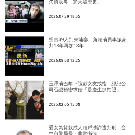
欠債販毒「驚天黑歷史」
2026.07.29 19:55
拐賣49人到柬埔寨 角頭演員李振豪
判18年再加18年
2026.08.03 12:25
玉澤演巴黎下跪獻女友戒指 經紀公
司否認祕密求婚「是慶生抓拍照」
2025.02.05 15:08
愛女為貸款成人頭戶涉詐遭判刑 台
中市警局長：非常慚愧