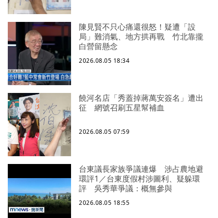
陳見賢不只心痛還很怒！疑遭「設
局」難消氣、地方拱再戰 竹北靠攏
白營留懸念
2026.08.05 18:34
饒河名店「秀蓋掉蔣萬安簽名」遭出
征 網號召刷五星幫補血
2026.08.05 07:59
台東議長家族爭議連爆 涉占農地避
環評1／台東度假村涉圖利、疑躲環
評 吳秀華爭議：概無參與
2026.08.05 18:55