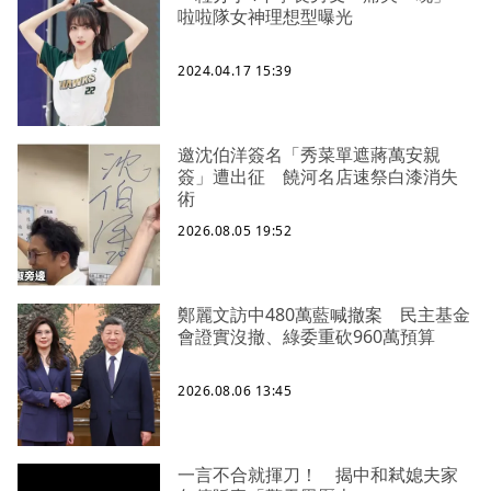
啦啦隊女神理想型曝光
2024.04.17 15:39
邀沈伯洋簽名「秀菜單遮蔣萬安親
簽」遭出征 饒河名店速祭白漆消失
術
2026.08.05 19:52
鄭麗文訪中480萬藍喊撤案 民主基金
會證實沒撤、綠委重砍960萬預算
2026.08.06 13:45
一言不合就揮刀！ 揭中和弒媳夫家