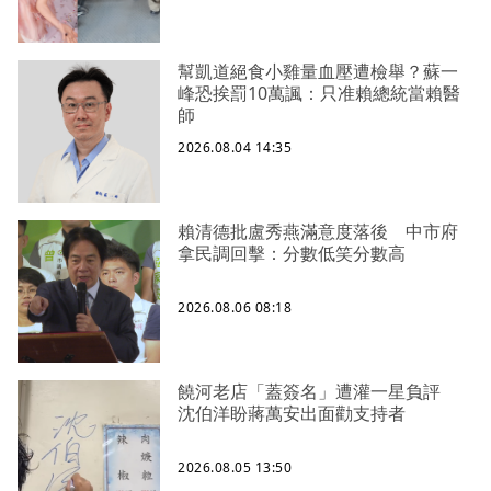
幫凱道絕食小雞量血壓遭檢舉？蘇一
峰恐挨罰10萬諷：只准賴總統當賴醫
師
2026.08.04 14:35
賴清德批盧秀燕滿意度落後 中市府
拿民調回擊：分數低笑分數高
2026.08.06 08:18
饒河老店「蓋簽名」遭灌一星負評
沈伯洋盼蔣萬安出面勸支持者
2026.08.05 13:50