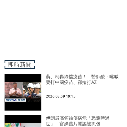
即時新聞
蔣、柯轟綠擋疫苗！ 醫師酸：嘴喊
要打中國疫苗、卻搶打AZ
2026.08.09 19:15
伊朗最高領袖傳病危「恐隨時過
世」 官媒舊片闢謠被抓包