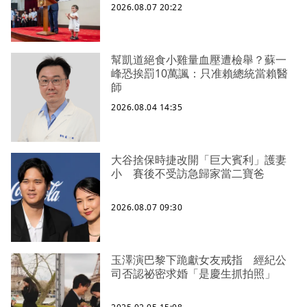
2026.08.07 20:22
幫凱道絕食小雞量血壓遭檢舉？蘇一
峰恐挨罰10萬諷：只准賴總統當賴醫
師
2026.08.04 14:35
大谷捨保時捷改開「巨大賓利」護妻
小 賽後不受訪急歸家當二寶爸
2026.08.07 09:30
玉澤演巴黎下跪獻女友戒指 經紀公
司否認祕密求婚「是慶生抓拍照」