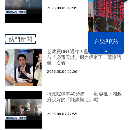
2026.08.09 19:05
以色列 穹頂
熱門新聞
漢光42演習
台股投資熱
之下
慈濟買BNT遇詐！藍白昔嗆政府擋疫
苗「必遭天譴」迴力鏢來了 荒謬語
錄一次看
2026.08.06 22:06
行政院停電40分鐘！ 藍委批：賴政
府說好的「能源韌性」呢
2026.08.07 12:55