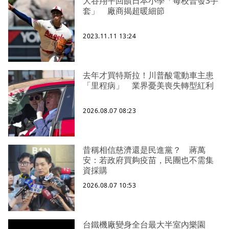
大谷翔平回饋日本小學「每校普發3手
套」 廠商揭超暖細節
2023.11.11 13:24
去年才買特斯拉！川普酸電動車主患
「里程病」 業界憂美喪失轉型紅利
2026.08.07 08:23
昔稱相信慈濟還是民進黨？ 蔣萬
安：若政府買夠疫苗，民團也不需集
資採購
2026.08.07 10:53
台鐵機廠變身全台最大半室內樂園