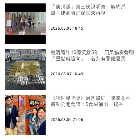
「廣川漾」第三次說明會 解約戶
爆：建商嗆消保官來再說
2026.08.08 18:45
慈濟遭詐10億沉默5年 四叉貓看聲明
「重點就這句」：若判有罪錢還我
2026.08.07 10:49
《請世界吃桌》滷肉爆紅 陳隨意不
藏私公開食譜！5食材滷出一鍋香
2026.08.06 21:06