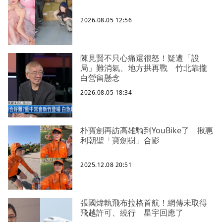
2026.08.05 12:56
陳見賢不只心痛還很怒！疑遭「設
局」難消氣、地方拱再戰 竹北靠攏
白營留懸念
2026.08.05 18:34
朴寶劍再訪高雄騎到YouBike了 揪惠
利朝聖「寶劍樹」合影
2025.12.08 20:51
張國煒執飛布拉格首航！網傳未取得
飛越許可、繞行 星宇回應了