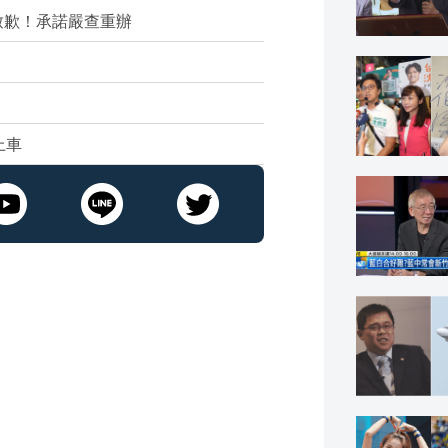
致歉！承諾嚴查重辦
上車