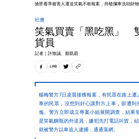
搶匪看準被害人運送笑氣不敢報案，持槍攔車洗劫財物
社會
笑氣買賣「黑吃黑」 
貨員
記者
｜
許致誠
、顏凱勗
楊梅警方7日凌晨接獲報案，有民眾在路上遭
車的民眾，沒想到好心讓對方上車，卻遭到
逸。警方立即成立專案小組展開調查，結果
是笑氣鋼瓶的外送員，嫌犯先打電話叫貨，結
就被警方以車追人逮捕，通通落網。