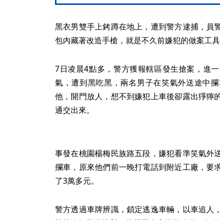
黑衣男雙手上銬蹲在地上，遭到警方逮捕，員
包內藏著改造手槍，就是不久前嫌犯的做案工具
7日凌晨4點多，警方獲報轄區發生搶案，進
氣，遭到黑吃黑，兩名男子在笑氣外送途中攔
他，開門放人，想不到嫌犯上車後卻露出猙獰
通交出來。
事發在桃園楊梅民族路五段，嫌犯看準笑氣外
攔車，原來他們前一晚打電話到附近工廠，要
了3萬多元。
警方透過車牌辨識，鎖定逃逸車輛，以車追人