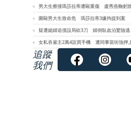
男大生擦撞瑪莎拉蒂遭毆重傷 盧秀燕鞠躬
圍毆男大生致命危 瑪莎拉蒂3嫌拘提到案
疑遭媳婦追債設局砍3刀 婦倒臥血泊驚險逃
女私吞雇主2萬4誆買手機 遭同事當街強押
追蹤
我們