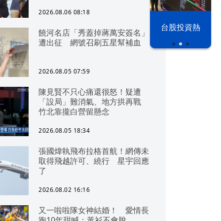
2026.08.06 08:18
以色列 穹頂
台股投資熱
饒河名店「秀蓋掉蔣萬安簽名」
之下
遭出征 網號召刷五星幫補血
2026.08.05 07:59
陳見賢不只心痛還很怒！疑遭
「設局」難消氣、地方拱再戰
竹北靠攏白營留懸念
2026.08.05 18:34
張國煒執飛布拉格首航！網傳未
取得飛越許可、繞行 星宇回應
了
2026.08.02 16:16
又一啦啦隊女神結婚！ 愛情長
跑10年甜喊：黃衫不會脫