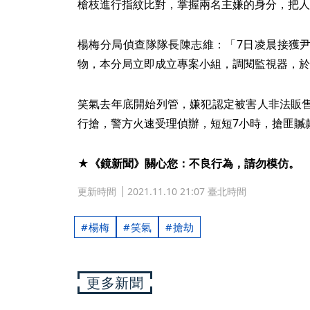
槍枝進行指紋比對，掌握兩名主嫌的身分，把人
楊梅分局偵查隊隊長陳志維：「7日凌晨接獲
物，本分局立即成立專案小組，調閱監視器，於
笑氣去年底開始列管，嫌犯認定被害人非法販
行搶，警方火速受理偵辦，短短7小時，搶匪贓
★《鏡新聞》關心您：不良行為，請勿模仿。
更新時間
2021.11.10 21:07 臺北時間
楊梅
笑氣
搶劫
更多新聞