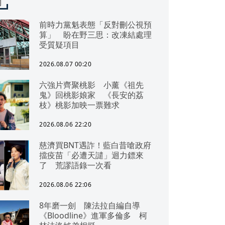
聞
前時力黨魁表態「反對刪公視預
算」 盼在野三思：改凍結處理
受質疑項目
2026.08.07 00:20
六強片齊聚桃影 小薰《祖先
鬼》回桃影娘家 《長安的荔
枝》桃影加映一票難求
2026.08.06 22:20
慈濟買BNT遇詐！藍白昔嗆政府
擋疫苗「必遭天譴」迴力鏢來
了 荒謬語錄一次看
2026.08.06 22:06
8年磨一劍 陳法拉自編自導
《Bloodline》進軍多倫多 柯