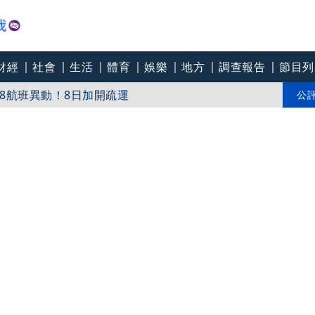
財經
社會
生活
體育
娛樂
地方
調查報告
節目列
8航班異動！8日加開疏運
才川島雄三 4K修復重返大銀幕
公
爽打王識賢「神臉黏飯粒」 喜提「搞笑MVP」