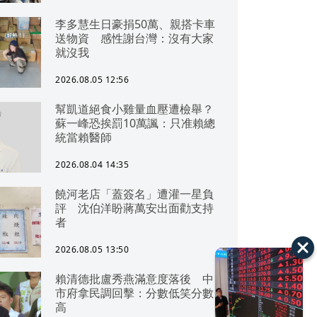
李多慧生日豪捐50萬、親搭卡車
送物資 感性謝台灣：沒有大家
就沒我
2026.08.05 12:56
幫凱道絕食小雞量血壓遭檢舉？
蘇一峰恐挨罰10萬諷：只准賴總
統當賴醫師
2026.08.04 14:35
饒河老店「蓋簽名」遭灌一星負
評 沈伯洋盼蔣萬安出面勸支持
者
2026.08.05 13:50
賴清德批盧秀燕滿意度落後 中
市府拿民調回擊：分數低笑分數
高