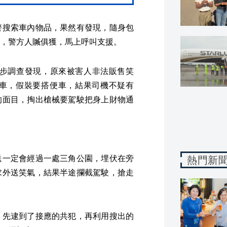
警搜索車內物品，果然有發現，隨身包
，警方人贓俱獲，馬上呼叫支援。
一步調查發現，原來被害人非法販售笑
車，假裝要搭便車，結果司機不疑有
的面目，掏出槍械要駕駛把身上財物通
送一定會經過一處三角公園，埋伏在旁
熱門新
求外送笑氣，結果半途攔截駕駛，搶走
，先逮到了接應的共犯，再利用搜出的