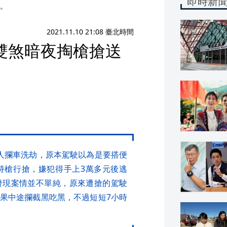
即時新
。
2021.11.10 21:08 臺北時間
雙煞暗夜掏槍搶送
人攔車洗劫，原本駕駛以為是要搭便
持槍行搶，嫌犯得手上3萬多元後逃
發現案情並不單純，原來遭搶的駕駛
果中途攔截黑吃黑，不過短短7小時