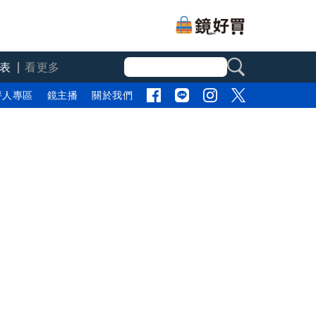
表
看更多
評人專區
鏡主播
關於我們