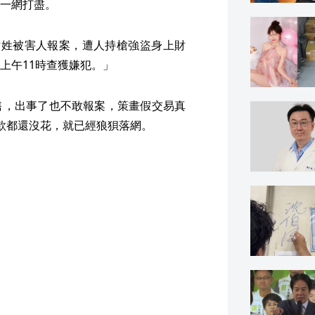
一網打盡。
尹姓被害人報案，遭人持槍強盜身上財
上午11時查獲嫌犯。」
售，出事了也不敢報案，策畫假交易真
款都還沒花，就已經狼狽落網。