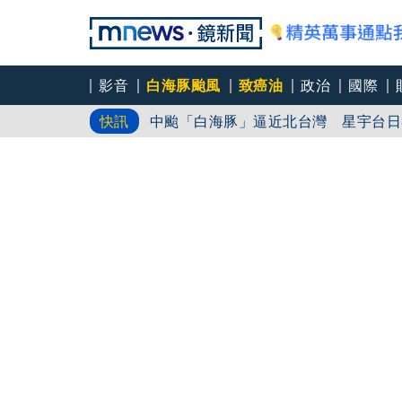
影音
白海豚颱風
致癌油
政治
國際
中颱「白海豚」逼近北台灣 星宇台日
快訊
笑著笑著就哭了 被遺忘的日本喜劇天
角頭大哥變身親情喜劇 羅志祥噴貢丸