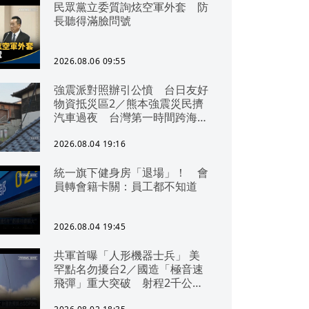
民眾黨立委質詢炫空軍外套 防
長聽得滿臉問號
2026.08.06 09:55
強震派對照辦引公憤 台日友好
物資抵災區2／熊本強震災民擠
汽車過夜 台灣第一時間跨海急
援
2026.08.04 19:16
統一旗下健身房「退場」！ 會
員轉會籍卡關：員工都不知道
2026.08.04 19:45
共軍首曝「人形機器士兵」 美
罕點名勿擾台2／國造「極音速
飛彈」重大突破 射程2千公里
可「直通北京」