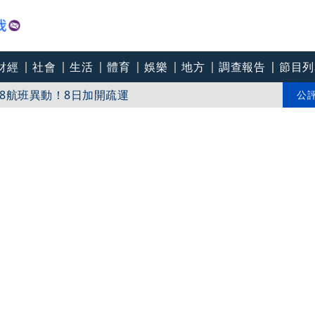
財經
社會
生活
體育
娛樂
地方
調查報告
節目列
8航班異動！8日加開疏運
才川島雄三 4K修復重返大銀幕
公
爽打王識賢「神臉黏飯粒」 喜提「搞笑MVP」