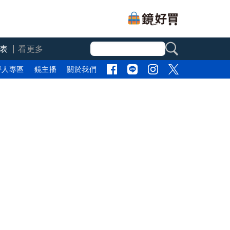
表
看更多
評人專區
鏡主播
關於我們