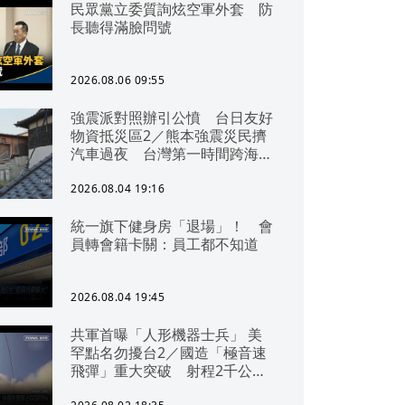
民眾黨立委質詢炫空軍外套 防
長聽得滿臉問號
2026.08.06 09:55
強震派對照辦引公憤 台日友好
物資抵災區2／熊本強震災民擠
汽車過夜 台灣第一時間跨海急
援
2026.08.04 19:16
統一旗下健身房「退場」！ 會
員轉會籍卡關：員工都不知道
2026.08.04 19:45
共軍首曝「人形機器士兵」 美
罕點名勿擾台2／國造「極音速
飛彈」重大突破 射程2千公里
可「直通北京」