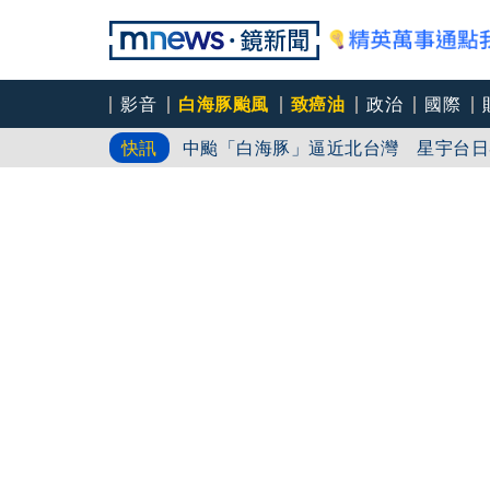
影音
白海豚颱風
致癌油
政治
國際
中颱「白海豚」逼近北台灣 星宇台日
快訊
笑著笑著就哭了 被遺忘的日本喜劇天
角頭大哥變身親情喜劇 羅志祥噴貢丸