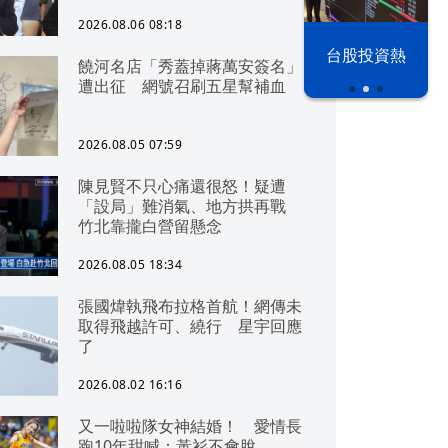
2026.08.06 08:18
以色列 穹頂
台股投資熱
饒河名店「秀蓋掉蔣萬安簽名」
之下
遭出征 網號召刷五星幫補血
2026.08.05 07:59
陳見賢不只心痛還很怒！疑遭
「設局」難消氣、地方拱再戰
竹北靠攏白營留懸念
2026.08.05 18:34
張國煒執飛布拉格首航！網傳未
取得飛越許可、繞行 星宇回應
了
2026.08.02 16:16
又一啦啦隊女神結婚！ 愛情長
跑10年甜喊：黃衫不會脫