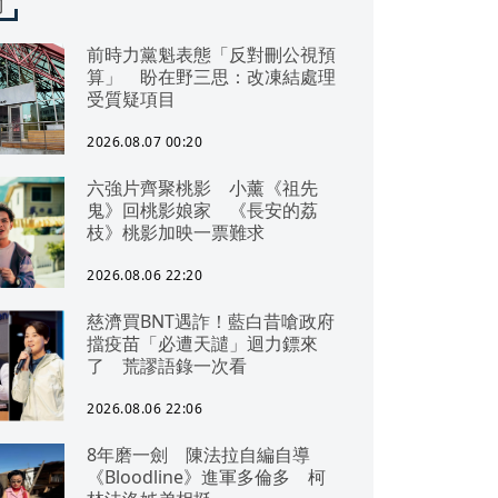
聞
前時力黨魁表態「反對刪公視預
算」 盼在野三思：改凍結處理
受質疑項目
2026.08.07 00:20
六強片齊聚桃影 小薰《祖先
鬼》回桃影娘家 《長安的荔
枝》桃影加映一票難求
2026.08.06 22:20
慈濟買BNT遇詐！藍白昔嗆政府
擋疫苗「必遭天譴」迴力鏢來
了 荒謬語錄一次看
2026.08.06 22:06
8年磨一劍 陳法拉自編自導
《Bloodline》進軍多倫多 柯