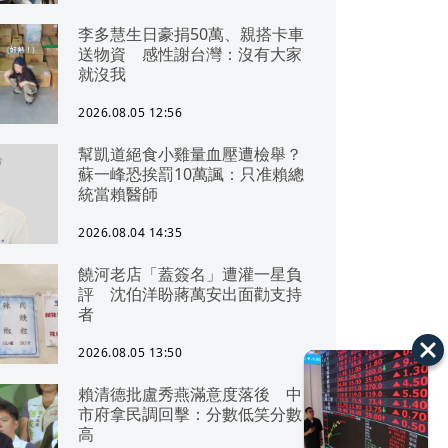
李多慧生日豪捐50萬、親搭卡車
送物資 感性謝台灣：沒有大家
就沒我
2026.08.05 12:56
幫凱道絕食小雞量血壓遭檢舉？
蘇一峰恐挨罰10萬諷：只准賴總
統當賴醫師
2026.08.04 14:35
饒河老店「蓋簽名」遭灌一星負
評 沈伯洋盼蔣萬安出面勸支持
者
2026.08.05 13:50
賴清德批盧秀燕滿意度落後 中
市府拿民調回擊：分數低笑分數
高