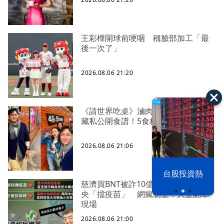
王彩樺開球前哽咽 稱臉部加工「最
後一次了」
2026.08.06 21:20
《請世界吃桌》滷肉爆紅 陳隨意不
藏私公開食譜！5食材滷出一鍋香
2026.08.06 21:06
以色列 穹頂
野球魂 鏡訪
台股投資熱
之下
台將
慈濟買BNT被詐10億！藍營當年嗆中
央「擋疫苗」 網瘋朝聖：大型翻車
現場
2026.08.06 21:00