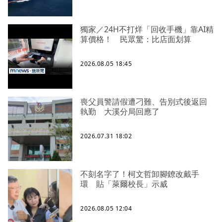
獨家／24H不打烊「回收手機」靠AI精
算價格！ 民眾驚：比店面划算
2026.08.05 18:45
喪父員警請假遭刁難、告別式後返回
執勤 大溪分局回應了
2026.07.31 18:02
不刻名字了！柯文哲卸腳鐐改戴手
環 貼「萊爾校長」示威
2026.08.05 12:04