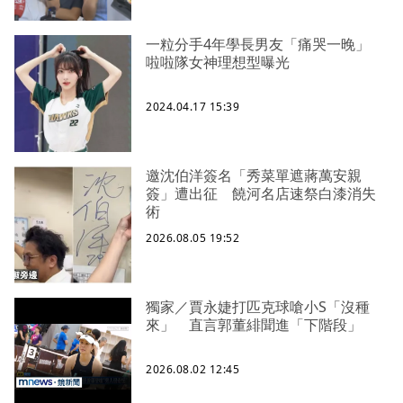
一粒分手4年學長男友「痛哭一晚」
啦啦隊女神理想型曝光
2024.04.17 15:39
邀沈伯洋簽名「秀菜單遮蔣萬安親
簽」遭出征 饒河名店速祭白漆消失
術
2026.08.05 19:52
獨家／賈永婕打匹克球嗆小S「沒種
來」 直言郭董緋聞進「下階段」
2026.08.02 12:45