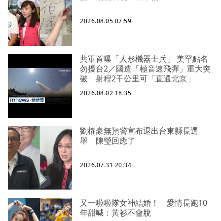
2026.08.05 07:59
共軍首曝「人形機器士兵」 美罕點名
勿擾台2／國造「極音速飛彈」重大突
破 射程2千公里可「直通北京」
2026.08.02 18:35
劉櫂豪無預警宣布退出台東縣長選
舉 陳瑩回應了
2026.07.31 20:34
又一啦啦隊女神結婚！ 愛情長跑10
年甜喊：黃衫不會脫