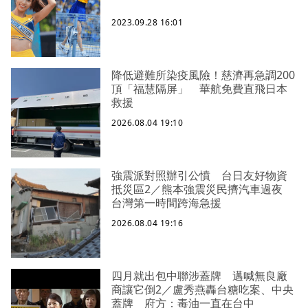
2023.09.28 16:01
降低避難所染疫風險！慈濟再急調200
頂「福慧隔屏」 華航免費直飛日本
救援
2026.08.04 19:10
強震派對照辦引公憤 台日友好物資
抵災區2／熊本強震災民擠汽車過夜
台灣第一時間跨海急援
2026.08.04 19:16
四月就出包中聯涉蓋牌 邁喊無良廠
商讓它倒2／盧秀燕轟台糖吃案、中央
蓋牌 府方：毒油一直在台中