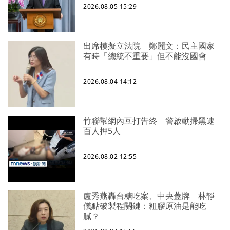
2026.08.05 15:29
出席模擬立法院 鄭麗文：民主國家
有時「總統不重要」但不能沒國會
2026.08.04 14:12
竹聯幫網內互打告終 警啟動掃黑逮
百人押5人
2026.08.02 12:55
盧秀燕轟台糖吃案、中央蓋牌 林靜
儀點破製程關鍵：粗膠原油是能吃
膩？