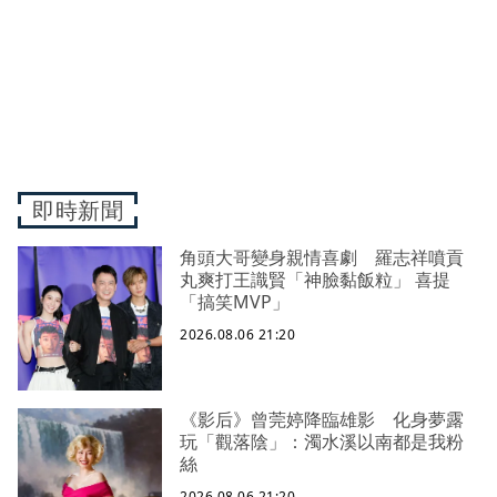
即時新聞
角頭大哥變身親情喜劇 羅志祥噴貢
丸爽打王識賢「神臉黏飯粒」 喜提
「搞笑MVP」
2026.08.06 21:20
《影后》曾莞婷降臨雄影 化身夢露
玩「觀落陰」：濁水溪以南都是我粉
絲
2026.08.06 21:20