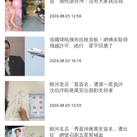
資 感性謝台灣：沒有大家就沒我
2026.08.05 12:56
張國煒執飛布拉格首航！網傳未取得
飛越許可、繞行 星宇回應了
2026.08.02 16:16
饒河老店「蓋簽名」遭灌一星負評
沈伯洋盼蔣萬安出面勸支持者
2026.08.05 13:50
饒河名店「秀蓋掉蔣萬安簽名」遭出
征 網號召刷五星幫補血