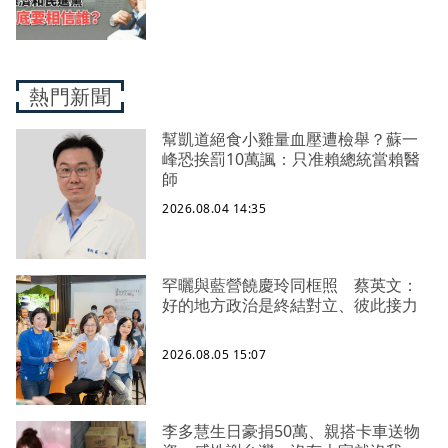
熱門新聞
幫凱道絕食小雞量血壓遭檢舉？蘇一
峰恐挨罰10萬諷：只准賴總統當賴醫
師
2026.08.04 14:35
罕曬與藍營饒慶玲同框照 蔡英文：
好的地方政治是終結對立、彼此接力
2026.08.05 15:07
李多慧生日豪捐50萬、親搭卡車送物