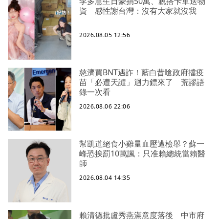
李多慧生日豪捐50萬、親搭卡車送物
資 感性謝台灣：沒有大家就沒我
2026.08.05 12:56
慈濟買BNT遇詐！藍白昔嗆政府擋疫
苗「必遭天譴」迴力鏢來了 荒謬語
錄一次看
2026.08.06 22:06
幫凱道絕食小雞量血壓遭檢舉？蘇一
峰恐挨罰10萬諷：只准賴總統當賴醫
師
2026.08.04 14:35
賴清德批盧秀燕滿意度落後 中市府