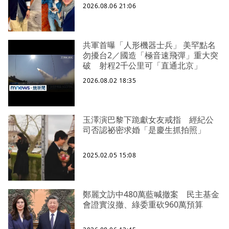
2026.08.06 21:06
共軍首曝「人形機器士兵」 美罕點名
勿擾台2／國造「極音速飛彈」重大突
破 射程2千公里可「直通北京」
2026.08.02 18:35
玉澤演巴黎下跪獻女友戒指 經紀公
司否認祕密求婚「是慶生抓拍照」
2025.02.05 15:08
鄭麗文訪中480萬藍喊撤案 民主基金
會證實沒撤、綠委重砍960萬預算