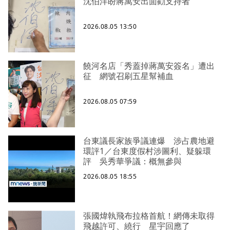
沈伯洋盼蔣萬安出面勸支持者
2026.08.05 13:50
饒河名店「秀蓋掉蔣萬安簽名」遭出
征 網號召刷五星幫補血
2026.08.05 07:59
台東議長家族爭議連爆 涉占農地避
環評1／台東度假村涉圖利、疑躲環
評 吳秀華爭議：概無參與
2026.08.05 18:55
張國煒執飛布拉格首航！網傳未取得
飛越許可、繞行 星宇回應了