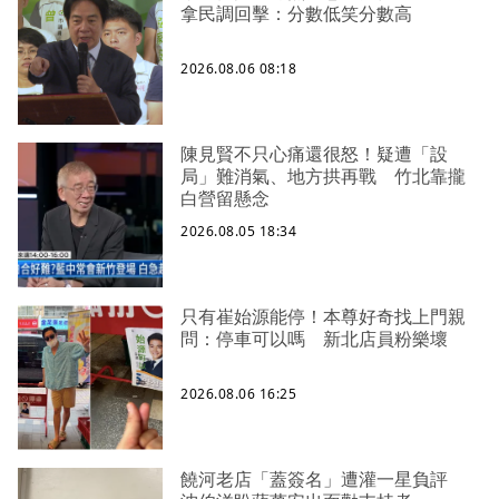
拿民調回擊：分數低笑分數高
2026.08.06 08:18
陳見賢不只心痛還很怒！疑遭「設
局」難消氣、地方拱再戰 竹北靠攏
白營留懸念
2026.08.05 18:34
只有崔始源能停！本尊好奇找上門親
問：停車可以嗎 新北店員粉樂壞
2026.08.06 16:25
饒河老店「蓋簽名」遭灌一星負評