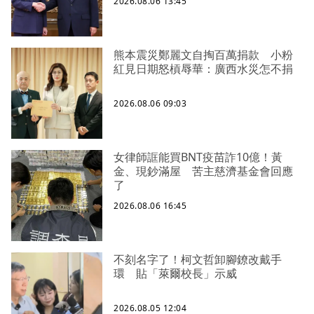
2026.08.06 13:45
熊本震災鄭麗文自掏百萬捐款 小粉
紅見日期怒槓辱華：廣西水災怎不捐
2026.08.06 09:03
女律師誆能買BNT疫苗詐10億！黃
金、現鈔滿屋 苦主慈濟基金會回應
了
2026.08.06 16:45
不刻名字了！柯文哲卸腳鐐改戴手
環 貼「萊爾校長」示威
2026.08.05 12:04