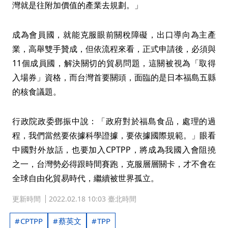
灣就是往附加價值的產業去規劃。」
成為會員國，就能克服眼前關稅障礙，出口導向為主產
業，高舉雙手贊成，但依流程來看，正式申請後，必須與
11個成員國，解決關切的貿易問題，這關被視為「取得
入場券」資格，而台灣首要關頭，面臨的是日本福島五縣
的核食議題。
行政院政委鄧振中說：「政府對於福島食品，處理的過
程，我們當然要依據科學證據，要依據國際規範。」眼看
中國對外放話，也要加入CPTPP，將成為我國入會阻撓
之一，台灣勢必得跟時間賽跑，克服層層關卡，才不會在
全球自由化貿易時代，繼續被世界孤立。
更新時間
2022.02.18 10:03 臺北時間
CPTPP
蔡英文
TPP