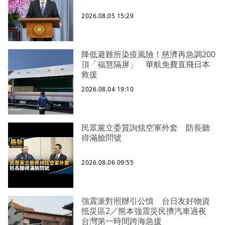
2026.08.05 15:29
降低避難所染疫風險！慈濟再急調200
頂「福慧隔屏」 華航免費直飛日本
救援
2026.08.04 19:10
民眾黨立委質詢炫空軍外套 防長聽
得滿臉問號
2026.08.06 09:55
強震派對照辦引公憤 台日友好物資
抵災區2／熊本強震災民擠汽車過夜
台灣第一時間跨海急援