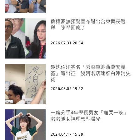
劉櫂豪無預警宣布退出台東縣長選
舉 陳瑩回應了
2026.07.31 20:34
邀沈伯洋簽名「秀菜單遮蔣萬安親
簽」遭出征 饒河名店速祭白漆消失
術
2026.08.05 19:52
一粒分手4年學長男友「痛哭一晚」
啦啦隊女神理想型曝光
2024.04.17 15:39