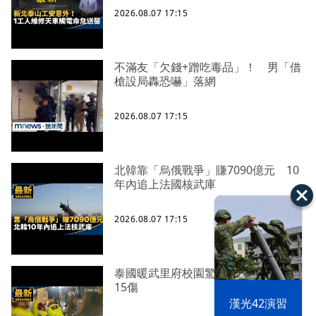
2026.08.07 17:15
不滿友「欠錢+蹭吃毒品」！ 男「借
槍設局轟恐嚇」落網
2026.08.07 17:15
北韓靠「烏俄戰爭」賺7090億元 10
年內追上法國核武庫
2026.08.07 17:15
泰國暖武里府校園驚爆槍擊案 釀7死
15傷
漢光42演習