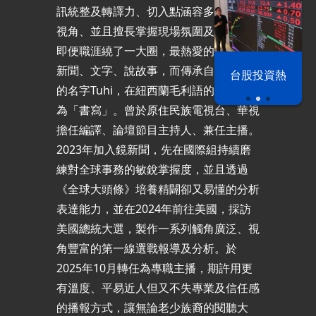
訊統整及轉譯力、切入點涵容多元的解析
視角、並且擅長掌握現場氛圍及節奏。
即便職涯繞了一大圈，最熱愛的仍是國際
新聞、文字、說故事，而傳承自家族長輩
漢光42演習
台股投資熱
的名字Tuhi，在紐西蘭毛利語的意思，即
為「書寫」。曾於原住民族電視台、華視
擔任編譯、論壇節目主持人、兼任主播。
2023年加入鏡新聞，先在國際組持續磨
練對全球事務的敏銳掌握度，並且透過
《全球大頭條》培養精闢卻又易懂的分析
表達能力，並在2024年前往美國，採訪
美國總統大選，製作一系列觸角廣泛、視
角豐富的第一線選戰報導及分析。於
2025年10月轉任為專職主播，期許用更
有溫度、平易近人但又不失專業及信任感
的播報方式，讓無論老少族裔的閱聽大