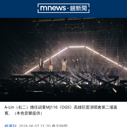
A-Lin（右二）擔任頑童MJ116《OGS》高雄巨蛋演唱會第二場嘉
賓。（本色音樂提供）
鏡週刊
2026.06.07 21:20 臺北時間