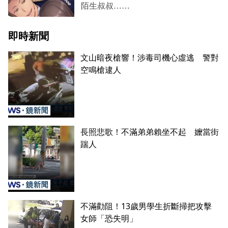
即時新聞
文山暗夜槍響！涉毒司機心虛逃 警對
空鳴槍逮人
長照悲歌！不滿弟弟賴坐不起 嬤當街
踹人
不滿勸阻！13歲男學生折斷掃把攻擊
女師「恐失明」