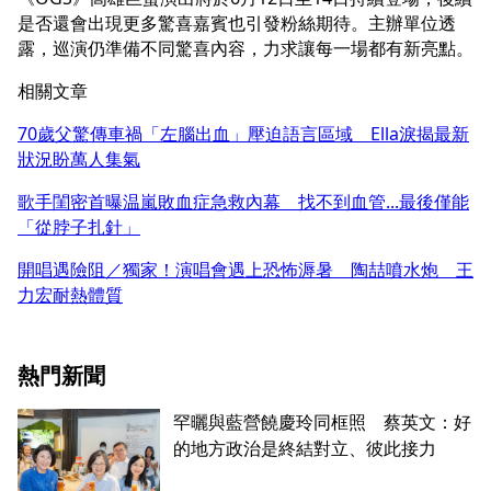
是否還會出現更多驚喜嘉賓也引發粉絲期待。主辦單位透
露，巡演仍準備不同驚喜內容，力求讓每一場都有新亮點。
相關文章
70歲父驚傳車禍「左腦出血」壓迫語言區域 Ella淚揭最新
狀況盼萬人集氣
歌手閨密首曝温嵐敗血症急救內幕 找不到血管...最後僅能
「從脖子扎針」
開唱遇險阻／獨家！演唱會遇上恐怖溽暑 陶喆噴水炮 王
力宏耐熱體質
熱門新聞
罕曬與藍營饒慶玲同框照 蔡英文：好
的地方政治是終結對立、彼此接力