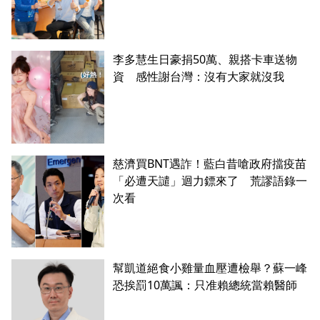
李多慧生日豪捐50萬、親搭卡車送物
資 感性謝台灣：沒有大家就沒我
慈濟買BNT遇詐！藍白昔嗆政府擋疫苗
「必遭天譴」迴力鏢來了 荒謬語錄一
次看
幫凱道絕食小雞量血壓遭檢舉？蘇一峰
恐挨罰10萬諷：只准賴總統當賴醫師