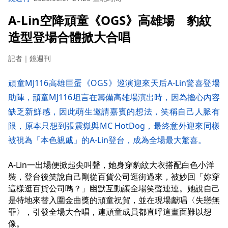
A-Lin空降頑童《OGS》高雄場 豹紋
造型登場合體掀大合唱
記者｜鏡週刊
頑童MJ116高雄巨蛋《OGS》巡演迎來天后A-Lin驚喜登場
助陣，頑童MJ116坦言在籌備高雄場演出時，因為擔心內容
缺乏新鮮感，因此萌生邀請嘉賓的想法，笑稱自己人脈有
限，原本只想到張震嶽與MC HotDog，最終意外迎來同樣
被視為「本色親戚」的A-Lin登台，成為全場最大驚喜。
A-Lin一出場便掀起尖叫聲，她身穿豹紋大衣搭配白色小洋
裝，登台後笑說自己剛從百貨公司逛街過來，被妙回「妳穿
這樣逛百貨公司嗎？」幽默互動讓全場笑聲連連。她說自己
是特地來替入圍金曲獎的頑童祝賀，並在現場獻唱〈失戀無
罪〉，引發全場大合唱，連頑童成員都直呼這畫面難以想
像。