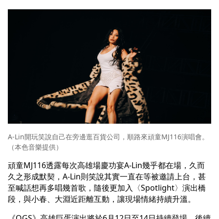
A-Lin開玩笑說自己在旁邊逛百貨公司，順路來頑童MJ116演唱會。
（本色音樂提供）
頑童MJ116透露每次高雄場慶功宴A-Lin幾乎都在場，久而
久之形成默契，A-Lin則笑說其實一直在等被邀請上台，甚
至喊話想再多唱幾首歌，隨後更加入〈Spotlight〉演出橋
段，與小春、大淵近距離互動，讓現場情緒持續升溫。
《OGS》高雄巨蛋演出將於6月12日至14日持續登場，後續