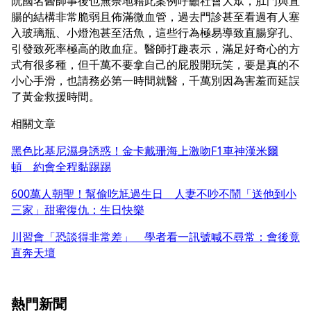
阮國名醫師事後也無奈地藉此案例呼籲社會大眾，肛門與直
腸的結構非常脆弱且佈滿微血管，過去門診甚至看過有人塞
入玻璃瓶、小燈泡甚至活魚，這些行為極易導致直腸穿孔、
引發致死率極高的敗血症。醫師打趣表示，滿足好奇心的方
式有很多種，但千萬不要拿自己的屁股開玩笑，要是真的不
小心手滑，也請務必第一時間就醫，千萬別因為害羞而延誤
了黃金救援時間。
相關文章
黑色比基尼濕身誘惑！金卡戴珊海上激吻F1車神漢米爾
頓 約會全程黏踢踢
600萬人朝聖！幫偷吃尪過生日 人妻不吵不鬧「送他到小
三家」甜蜜復仇：生日快樂
川習會「恐談得非常差」 學者看一訊號喊不尋常：會後竟
直奔天壇
熱門新聞