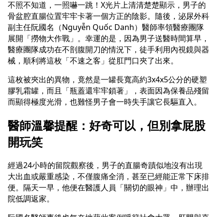
不照不知道，一照嚇一跳！X光片上清清楚楚顯示，男子的
骨盆腔直腸位置牢牢卡著一個方正的陰影。隨後，泌尿外科
副主任阮國名（Nguyễn Quốc Danh）醫師率領醫療團隊
展開「撈物大作戰」。幸運的是，因為男子送醫時間算早，
醫療團隊成功在不剖腹開刀的情況下，徒手利用內視鏡與器
械，順利將這枚「不速之客」從肛門口夾了出來。
這枚被夾出的異物，竟然是一罐長寬高約3x4x5公分的硬塑
膠乳霜罐，而且「瓶蓋還牢牢鎖著」，表面因為保養品殘留
而顯得極度光滑，也難怪男子會一時失手讓它長驅直入。
醫師溫馨提醒：好奇可以，但別拿屁股
開玩笑
經過24小時的留院觀察後，男子的直腸奇蹟似地沒有出現
大出血或嚴重感染，不僅腹痛全消，甚至已經能正常下床排
便。隔天一早，他便在醫護人員「關切的眼神」中，辦理出
院低調返家。