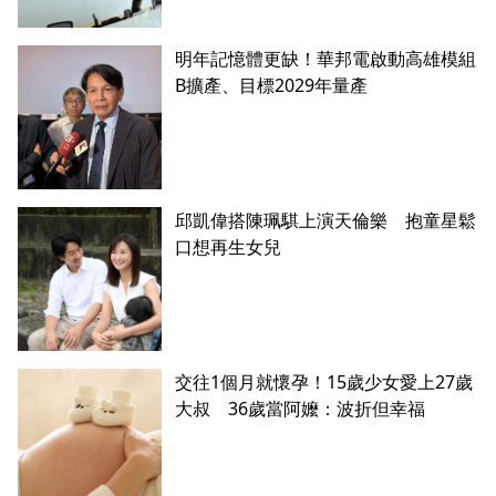
明年記憶體更缺！華邦電啟動高雄模組
B擴產、目標2029年量產
邱凱偉搭陳珮騏上演天倫樂 抱童星鬆
口想再生女兒
交往1個月就懷孕！15歲少女愛上27歲
大叔 36歲當阿嬤：波折但幸福