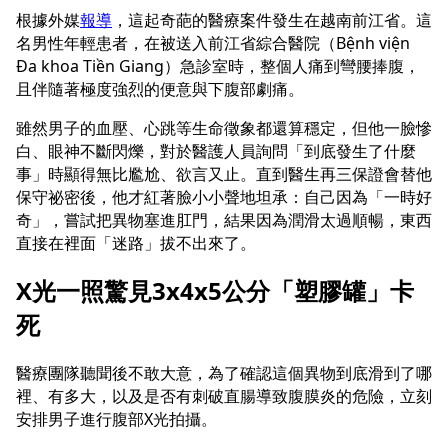
根據外媒
報導
，這起奇葩的醫療案件發生在越南前江省。這
名男性年輕患者，在被送入前江省綜合醫院（Bệnh viện
Đa khoa Tiền Giang）急診室時，整個人痛到彎腰捧腹，
且伴隨著極度強烈的便意與下腹部劇痛。
雖然男子的血壓、心跳等生命徵象都還算穩定，但他一臉慘
白、眼神不斷閃爍，對於醫護人員詢問「到底發生了什麼
事」時顯得無比尷尬、欲言又止。直到醫生再三保證會替他
保守祕密後，他才紅著臉小小聲地坦承：自己因為「一時好
奇」，嘗試把異物塞進肛門，結果因為潤滑太過順暢，東西
直接在裡面「迷路」拔不出來了。
X光一照驚見3x4x5公分「塑膠罐」卡
死
醫療團隊聽聞後不敢大意，為了確認這個異物到底滑到了哪
裡、有多大，以及是否有刺破直腸導致腹膜炎的危險，立刻
安排男子進行腹部X光拍攝。