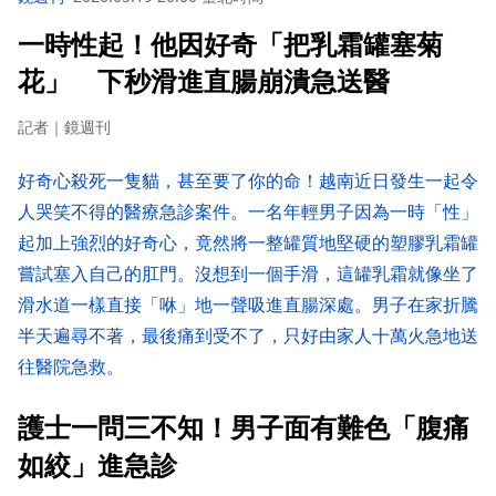
一時性起！他因好奇「把乳霜罐塞菊
花」 下秒滑進直腸崩潰急送醫
記者｜鏡週刊
好奇心殺死一隻貓，甚至要了你的命！越南近日發生一起令
人哭笑不得的醫療急診案件。一名年輕男子因為一時「性」
起加上強烈的好奇心，竟然將一整罐質地堅硬的塑膠乳霜罐
嘗試塞入自己的肛門。沒想到一個手滑，這罐乳霜就像坐了
滑水道一樣直接「咻」地一聲吸進直腸深處。男子在家折騰
半天遍尋不著，最後痛到受不了，只好由家人十萬火急地送
往醫院急救。
護士一問三不知！男子面有難色「腹痛
如絞」進急診