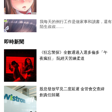
即時新聞
《狂忘警探》全數通過入選多倫多「午
夜瘋狂」 阮經天苦練柔道
股息發放罕見二度延遲 金管會交查緯
創責任歸屬