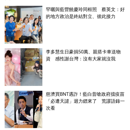
罕曬與藍營饒慶玲同框照 蔡英文：好
的地方政治是終結對立、彼此接力
李多慧生日豪捐50萬、親搭卡車送物
資 感性謝台灣：沒有大家就沒我
慈濟買BNT遇詐！藍白昔嗆政府擋疫苗
「必遭天譴」迴力鏢來了 荒謬語錄一
次看