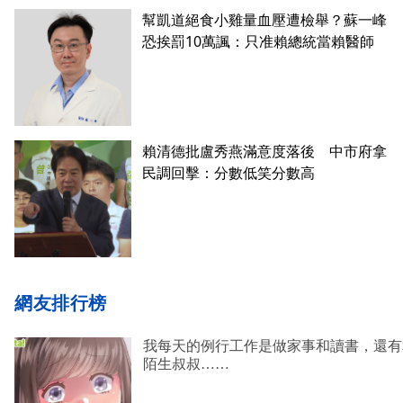
幫凱道絕食小雞量血壓遭檢舉？蘇一峰
恐挨罰10萬諷：只准賴總統當賴醫師
賴清德批盧秀燕滿意度落後 中市府拿
民調回擊：分數低笑分數高