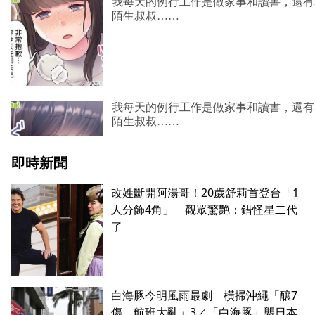
即時新聞
改姓斷開阿湯哥！20歲舒莉首登台「1
人分飾4角」 觀眾驚艷：錯怪星二代
了
白海豚今明風雨最劇 橫掃沖繩「釀7
傷、航班大亂」3／「白海豚」襲日本