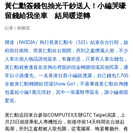
黃仁勳簽錢包抽光千鈔送人！小編哭嚎
留錢給我坐車 結局暖逆轉
記者｜林婉珺
輝達（NVIDIA）執行長黃仁勳今（5日）結束在台行程，啟
程前往南韓。而黃仁勳在台期間，所到之處擠滿人潮，不少
人拿出個人物品請他簽名，有趣的是，只要有人拿出錢包，
黃仁勳就會邊簽名並掏出裡面的現金轉贈現場其他民眾，通
常以小孩優先。一名香港社群小編就透露，自己錢包7,700
全被黃仁勳轉贈給現場Show Girl，不過事後黃仁勳自掏腰
包還給小編1萬元現鈔，其中一張還附帶簽名，讓小編相當
驚喜。
黃仁勳這回來台參加COMPUTEX主辦GTC Taipei演講，上
月23日就搭乘私人專機抵台，前後停留14天時間在台掀起
風潮，所到之處都被人龍包圍，從電腦展、晚宴餐廳外、夜