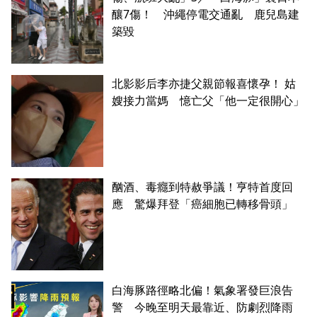
釀7傷！ 沖繩停電交通亂 鹿兒島建
築毀
北影影后李亦捷父親節報喜懷孕！ 姑
嫂接力當媽 憶亡父「他一定很開心」
酗酒、毒癮到特赦爭議！亨特首度回
應 驚爆拜登「癌細胞已轉移骨頭」
白海豚路徑略北偏！氣象署發巨浪告
警 今晚至明天最靠近、防劇烈降雨