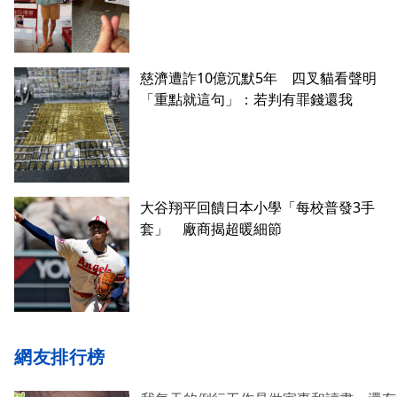
慈濟遭詐10億沉默5年 四叉貓看聲明
「重點就這句」：若判有罪錢還我
大谷翔平回饋日本小學「每校普發3手
套」 廠商揭超暖細節