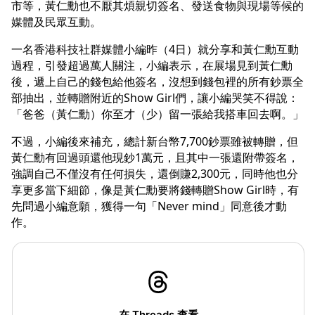
市等，黃仁勳也不厭其煩親切簽名、發送食物與現場等候的
媒體及民眾互動。
一名香港科技社群媒體小編昨（4日）就分享和黃仁勳互動
過程，引發超過萬人關注，小編表示，在展場見到黃仁勳
後，遞上自己的錢包給他簽名，沒想到錢包裡的所有鈔票全
部抽出，並轉贈附近的Show Girl們，讓小編哭笑不得說：
「爸爸（黃仁勳）你至才（少）留一張給我搭車回去啊。」
不過，小編後來補充，總計新台幣7,700鈔票雖被轉贈，但
黃仁勳有回過頭還他現鈔1萬元，且其中一張還附帶簽名，
強調自己不僅沒有任何損失，還倒賺2,300元，同時他也分
享更多當下細節，像是黃仁勳要將錢轉贈Show Girl時，有
先問過小編意願，獲得一句「Never mind」同意後才動
作。
在 Threads 查看