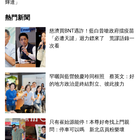
輝達」
熱門新聞
慈濟買BNT遇詐！藍白昔嗆政府擋疫苗
「必遭天譴」迴力鏢來了 荒謬語錄一
次看
罕曬與藍營饒慶玲同框照 蔡英文：好
的地方政治是終結對立、彼此接力
只有崔始源能停！本尊好奇找上門親
問：停車可以嗎 新北店員粉樂壞