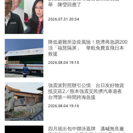
舉 陳瑩回應了
2026.07.31 20:34
降低避難所染疫風險！慈濟再急調200
頂「福慧隔屏」 華航免費直飛日本
救援
2026.08.04 19:10
強震派對照辦引公憤 台日友好物資
抵災區2／熊本強震災民擠汽車過夜
台灣第一時間跨海急援
2026.08.04 19:16
四月就出包中聯涉蓋牌 邁喊無良廠