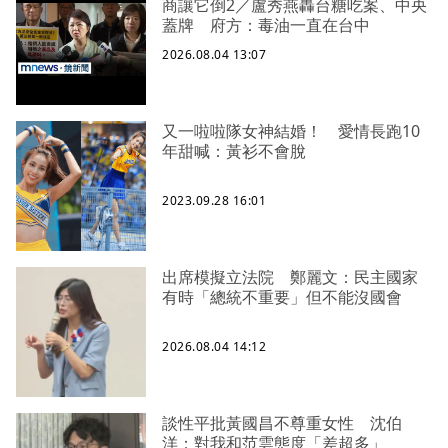
商讓它倒2／盧秀燕轟台糖吃案、中央
蓋牌 府方：毒油一直在台中
2026.08.04 13:07
又一啦啦隊女神結婚！ 愛情長跑10
年甜喊：黃衫不會脫
2023.09.28 16:01
出席模擬立法院 鄭麗文：民主國家
有時「總統不重要」但不能沒國會
2026.08.04 14:12
談性平批黃國昌不尊重女性 沈伯
洋：對我和范雲態度「差超多」