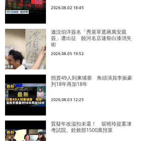
2026.08.02 18:45
邀沈伯洋簽名「秀菜單遮蔣萬安親
簽」遭出征 饒河名店速祭白漆消失
術
2026.08.05 19:52
拐賣49人到柬埔寨 角頭演員李振豪
判18年再加18年
2026.08.03 12:25
質疑年改溢扣未還！ 翁曉玲提案凍
考試院、銓敘部1500萬預算