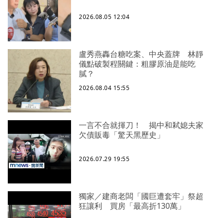
2026.08.05 12:04
盧秀燕轟台糖吃案、中央蓋牌 林靜
儀點破製程關鍵：粗膠原油是能吃
膩？
2026.08.04 15:55
一言不合就揮刀！ 揭中和弒媳夫家
欠債販毒「驚天黑歷史」
2026.07.29 19:55
獨家／建商老闆「國巨遭套牢」祭超
狂讓利 買房「最高折130萬」