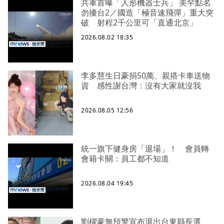
共軍首曝「人形機器士兵」 美罕點名
勿擾台2／國造「極音速飛彈」重大突
破 射程2千公里可「直通北京」
2026.08.02 18:35
李多慧生日豪捐50萬、親搭卡車送物
資 感性謝台灣：沒有大家就沒我
2026.08.05 12:56
統一旗下健身房「退場」！ 會員轉
會籍卡關：員工都不知道
2026.08.04 19:45
劉櫂豪無預警宣布退出台東縣長選