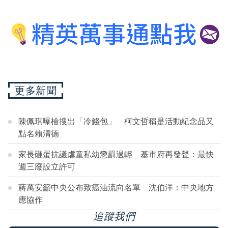
更多新聞
陳佩琪曝檢搜出「冷錢包」 柯文哲稱是活動紀念品又
點名賴清德
家長砸蛋抗議虐童私幼懲罰過輕 基市府再發聲：最快
週三廢設立許可
蔣萬安籲中央公布致癌油流向名單 沈伯洋：中央地方
應協作
追蹤我們