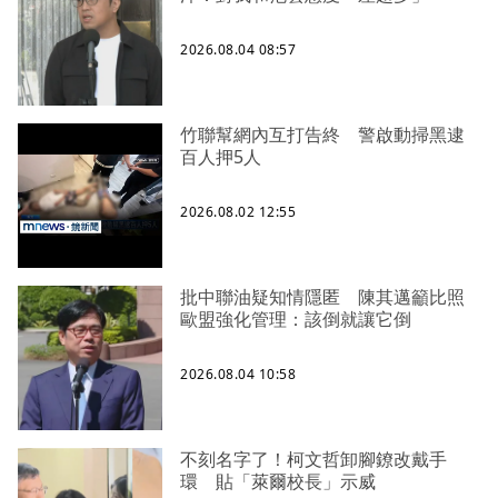
2026.08.04 08:57
竹聯幫網內互打告終 警啟動掃黑逮
百人押5人
2026.08.02 12:55
批中聯油疑知情隱匿 陳其邁籲比照
歐盟強化管理：該倒就讓它倒
2026.08.04 10:58
不刻名字了！柯文哲卸腳鐐改戴手
環 貼「萊爾校長」示威