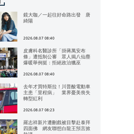
聞
鏡大咖／一起往好命路出發 唐
綺陽
2026.08.07 08:40
皮膚科名醫診所「掛蔣萬安布
條」遭抵制公審 眾人揭八仙塵
爆暖舉例挺：拒絕政治獵巫
2026.08.07 08:40
去年才買特斯拉！川普酸電動車
主患「里程病」 業界憂美喪失
轉型紅利
2026.08.07 08:23
羅志祥新片遭刪戲被目擊赴泰拜
四面佛 網友聯想白龍王預言掀