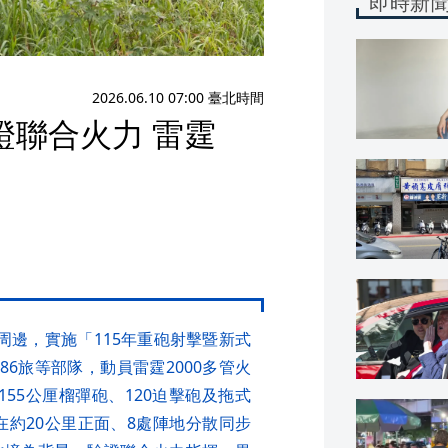
即時新
2026.06.10 07:00 臺北時間
證聯合火力 雷霆
周邊，實施「115年重砲射擊暨新式
86旅等部隊，動員雷霆2000多管火
、155公厘榴彈砲、120迫擊砲及拖式
在約20公里正面、8處陣地分散同步