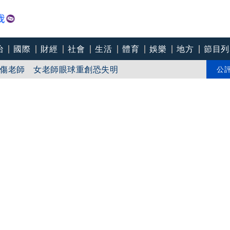
治
國際
財經
社會
生活
體育
娛樂
地方
節目列
傷老師 女老師眼球重創恐失明
 外交部：影響招募將調整
公
萬安「翻車現場」：陳時中當年是阻止被騙