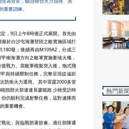
地境為背景，驗證聯合火力指揮、異
的重要訓練。
定，9日上午8時後正式展開。首先由
對模擬於白沙屯海灘登陸之敵實施區域打
180發；後續再由M109A2，分成三
彈，對甲南海灘方向之敵軍實施要域火殲，
陸後戰力。當敵軍模擬突入後，拖式飛
裝甲與持續壓制任務，完整呈現從遠距
防衛火力運用。 其中雷霆2000多管
8砲指部火箭連連長廖能政 少校受訪時
熱門新
，但仍順利完成射擊任務，這對連隊而
的重要機會。
實戰化」與臨戰部署節奏。過往部隊通