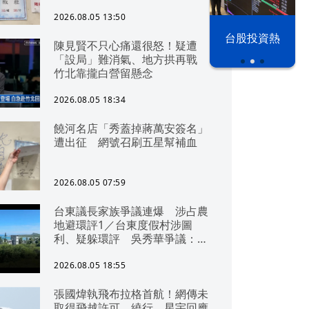
2026.08.05 13:50
以色列 穹頂
台股投資熱
陳見賢不只心痛還很怒！疑遭
之下
「設局」難消氣、地方拱再戰
竹北靠攏白營留懸念
2026.08.05 18:34
饒河名店「秀蓋掉蔣萬安簽名」
遭出征 網號召刷五星幫補血
2026.08.05 07:59
台東議長家族爭議連爆 涉占農
地避環評1／台東度假村涉圖
利、疑躲環評 吳秀華爭議：概
無參與
2026.08.05 18:55
張國煒執飛布拉格首航！網傳未
取得飛越許可、繞行 星宇回應