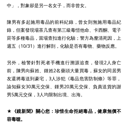
中」，對象卻是另一名女子，而非曾女。
陳男有多起施用毒品的前科紀錄，曾女則無施用毒品紀
錄，但案發現場茶几查有第三級毒愷他命、卡西酮、電子
菸等多種毒品，當場查扣進行化驗；警方為釐清死因，上
週五（10/31）進行解剖，化驗是否有毒物、藥物反應。
另外，檢警針對死者手機進行溯源追查，發現2人身亡
前，陳男向蘇姓、鍾姓2名藥頭大量買毒，蘇女的同居男
友還將毒送到豪宅，3人涉犯《毒品危害防制條》等罪，
諭知蘇女30萬元交保、鍾男20萬元交保、負責送貨的謝
男5萬元交保，3人均限制出境、出海。
★《鏡新聞》關心您：珍惜生命拒絕毒品，健康無價不
容毒噬。