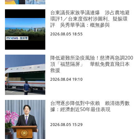
台東議長家族爭議連爆 涉占農地避
環評1／台東度假村涉圖利、疑躲環
評 吳秀華爭議：概無參與
2026.08.05 18:55
降低避難所染疫風險！慈濟再急調200
頂「福慧隔屏」 華航免費直飛日本
救援
2026.08.04 19:10
台灣逐步降低對中依賴 賴清德秀數
據：經濟創近50年最佳表現
2026.08.05 15:29