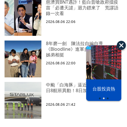
慈濟買BNT遇詐！藍白昔嗆政府擋疫
苗「必遭天譴」迴力鏢來了 荒謬語
錄一次看
2026.08.06 22:06
8年磨一劍 陳法拉自編自導
《Bloodline》進軍多倫多 柯林法洛
姊弟相挺
2026.08.06 22:00
中颱「白海豚」逼近北台灣 星宇台
以色列 穹頂
台股投資熱
日8航班異動！8日加開疏運
之下
2026.08.06 21:42