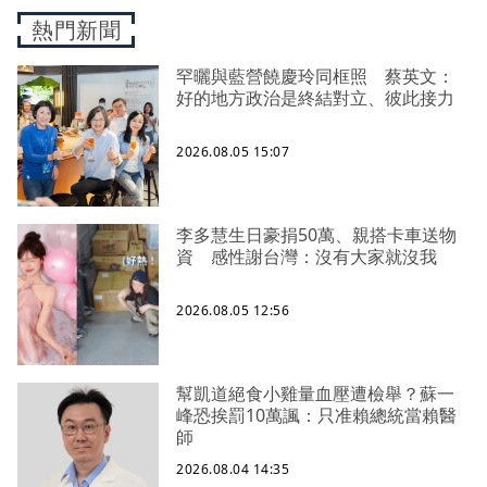
熱門新聞
罕曬與藍營饒慶玲同框照 蔡英文：
好的地方政治是終結對立、彼此接力
2026.08.05 15:07
李多慧生日豪捐50萬、親搭卡車送物
資 感性謝台灣：沒有大家就沒我
2026.08.05 12:56
幫凱道絕食小雞量血壓遭檢舉？蘇一
峰恐挨罰10萬諷：只准賴總統當賴醫
師
2026.08.04 14:35