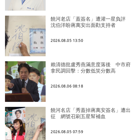
饒河老店「蓋簽名」遭灌一星負評
沈伯洋盼蔣萬安出面勸支持者
2026.08.05 13:50
賴清德批盧秀燕滿意度落後 中市府
拿民調回擊：分數低笑分數高
2026.08.06 08:18
饒河名店「秀蓋掉蔣萬安簽名」遭出
征 網號召刷五星幫補血
2026.08.05 07:59