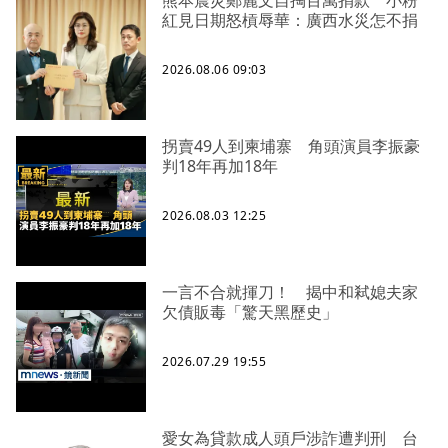
紅見日期怒槓辱華：廣西水災怎不捐
2026.08.06 09:03
拐賣49人到柬埔寨 角頭演員李振豪
判18年再加18年
2026.08.03 12:25
一言不合就揮刀！ 揭中和弒媳夫家
欠債販毒「驚天黑歷史」
2026.07.29 19:55
愛女為貸款成人頭戶涉詐遭判刑 台