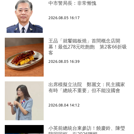
中市警局長：非常慚愧
2026.08.05 16:17
王品「就饗鐵板燒」首間概念店開
幕！最低278元吃飽飽 第2客66折吸
客
2026.08.05 16:39
出席模擬立法院 鄭麗文：民主國家
有時「總統不重要」但不能沒國會
2026.08.04 14:12
小英前總統台東參訪！饒慶鈴、陳瑩
陪同同框 引2026聯想