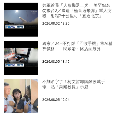
共軍首曝「人形機器士兵」 美罕點名
勿擾台2／國造「極音速飛彈」重大突
破 射程2千公里可「直通北京」
2026.08.02 18:35
獨家／24H不打烊「回收手機」靠AI精
算價格！ 民眾驚：比店面划算
2026.08.05 18:45
不刻名字了！柯文哲卸腳鐐改戴手
環 貼「萊爾校長」示威
2026.08.05 12:04