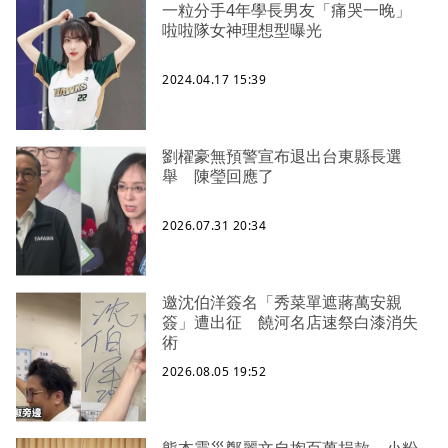
一粒分手4年學長男友「痛哭一晚」
啦啦隊女神理想型曝光
2024.04.17 15:39
劉櫂豪無預警宣布退出台東縣長選
舉 陳瑩回應了
2026.07.31 20:34
邀沈伯洋簽名「秀菜單遮蔣萬安親
簽」遭出征 饒河名店速祭白漆消失
術
2026.08.05 19:52
熊本震災鄭麗文自掏百萬捐款 小粉