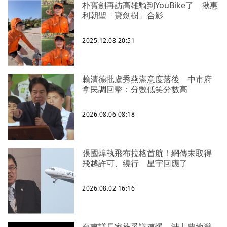
朴寶劍再訪高雄騎到YouBike了 揪惠
利朝聖「寶劍樹」合影
2025.12.08 20:51
賴清德批盧秀燕滿意度落後 中市府
拿民調回擊：分數低笑分數高
2026.08.06 08:18
張國煒執飛布拉格首航！網傳未取得
飛越許可、繞行 星宇回應了
2026.08.02 16:16
台東議長家族爭議連爆 涉占農地避