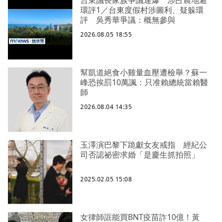
環評1／台東度假村涉圖利、疑躲環
評 吳秀華爭議：概無參與
2026.08.05 18:55
幫凱道絕食小雞量血壓遭檢舉？蘇一
峰恐挨罰10萬諷：只准賴總統當賴醫
師
2026.08.04 14:35
玉澤演巴黎下跪獻女友戒指 經紀公
司否認祕密求婚「是慶生抓拍照」
2025.02.05 15:08
女律師誆能買BNT疫苗詐10億！黃