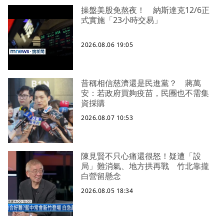
操盤美股免熬夜！ 納斯達克12/6正
式實施「23小時交易」
2026.08.06 19:05
昔稱相信慈濟還是民進黨？ 蔣萬
安：若政府買夠疫苗，民團也不需集
資採購
2026.08.07 10:53
陳見賢不只心痛還很怒！疑遭「設
局」難消氣、地方拱再戰 竹北靠攏
白營留懸念
2026.08.05 18:34