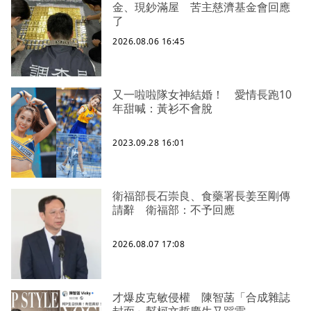
金、現鈔滿屋 苦主慈濟基金會回應
了
2026.08.06 16:45
又一啦啦隊女神結婚！ 愛情長跑10
年甜喊：黃衫不會脫
2023.09.28 16:01
衛福部長石崇良、食藥署長姜至剛傳
請辭 衛福部：不予回應
2026.08.07 17:08
才爆皮克敏侵權 陳智菡「合成雜誌
封面」幫柯文哲慶生又踩雷