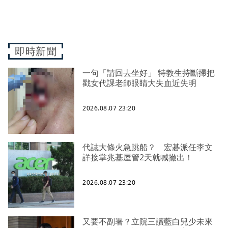
即時新聞
一句「請回去坐好」 特教生持斷掃把
戳女代課老師眼睛大失血近失明
2026.08.07 23:20
代誌大條火急跳船？ 宏碁派任李文
詳接掌兆基屋管2天就喊撤出！
2026.08.07 23:20
又要不副署？立院三讀藍白兒少未來