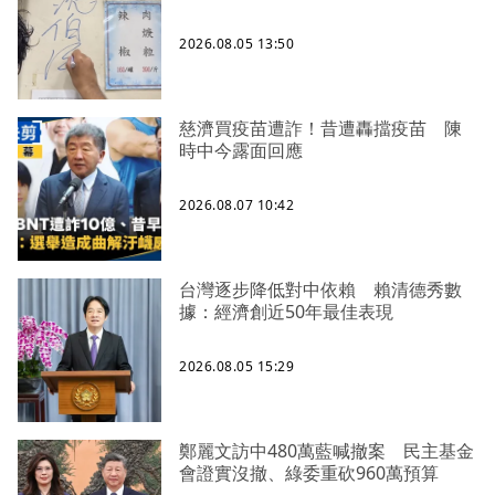
2026.08.05 13:50
慈濟買疫苗遭詐！昔遭轟擋疫苗 陳
時中今露面回應
2026.08.07 10:42
台灣逐步降低對中依賴 賴清德秀數
據：經濟創近50年最佳表現
2026.08.05 15:29
鄭麗文訪中480萬藍喊撤案 民主基金
會證實沒撤、綠委重砍960萬預算