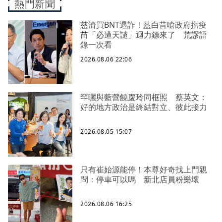
熱門新聞
慈濟買BNT遇詐！藍白昔嗆政府擋疫
苗「必遭天譴」迴力鏢來了 荒謬語
錄一次看
2026.08.06 22:06
罕曬與藍營饒慶玲同框照 蔡英文：
好的地方政治是終結對立、彼此接力
2026.08.05 15:07
只有崔始源能停！本尊好奇找上門親
問：停車可以嗎 新北店員粉樂壞
2026.08.06 16:25