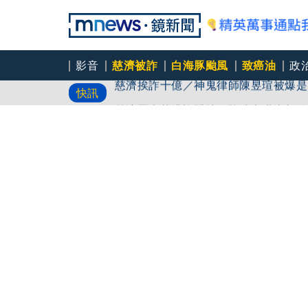
影音
慈濟被詐
白海豚颱風
致癌油
政
慈濟挨詐十億／神鬼律師陳昱瑄被爆是
快訊
聘
慈濟買疫苗遭詐延燒！陳時中嘆真相終
打臉藍白？柯文哲生日嚇一大跳忘記腳
南港LaLaport施工鷹架5樓掉落砸