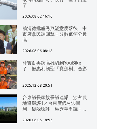
了
2026.08.02 16:16
賴清德批盧秀燕滿意度落後 中
市府拿民調回擊：分數低笑分數
高
2026.08.06 08:18
朴寶劍再訪高雄騎到YouBike
了 揪惠利朝聖「寶劍樹」合影
2025.12.08 20:51
台東議長家族爭議連爆 涉占農
地避環評1／台東度假村涉圖
利、疑躲環評 吳秀華爭議：概
無參與
2026.08.05 18:55