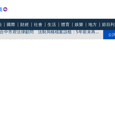
治
國際
財經
社會
生活
體育
娛樂
地方
節目列
台中市府法律顧問 法制局稱檔案誤植：5年前未再
於被看見！蔣萬安翻車又怪中央？宏不讓獨揭起訴書
公
傷？虐童案再爆！北市府突襲稽查變套招？
傷人 最高罰30萬！蔣萬安回應了