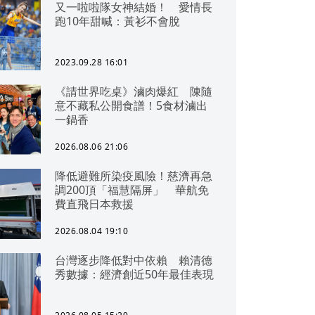
又一啦啦隊女神結婚！ 愛情長
跑10年甜喊：黃衫不會脫
2023.09.28 16:01
《請世界吃桌》滷肉爆紅 陳隨
意不藏私公開食譜！5食材滷出
一鍋香
2026.08.06 21:06
降低避難所染疫風險！慈濟再急
調200頂「福慧隔屏」 華航免
費直飛日本救援
2026.08.04 19:10
台灣逐步降低對中依賴 賴清德
秀數據：經濟創近50年最佳表現