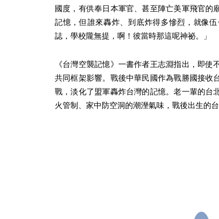
國度，有供奉日本軍官、甚至陣亡美軍飛官的
記憶，但誰來轟炸、到底炸得多慘烈，就像伍
誌，學校隴無提，啊！彼當時那這呢神祕。」
《台灣空襲記憶》一書作者王志淵指出，即使
共同框架影響。戰後中華民國作為戰勝國接收
戰，淡化了盟軍轟炸台灣的記憶。老一輩的台
火管制、家中防空洞的潮溼氣味，戰後出生的台