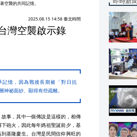
即時新
著空襲的共同記憶。
2025.08.15 14:58 臺北時間
前台灣空襲啟示錄
爭記憶，因為戰後長期被「對日抗
層神祕面紗、顯得有些疏離。
」故事，其中一個傳說是這樣的，相傳
攔下砲火，因此每年媽祖聖誕前夕，基
媽到基隆慶生。台灣是民間信仰興旺的