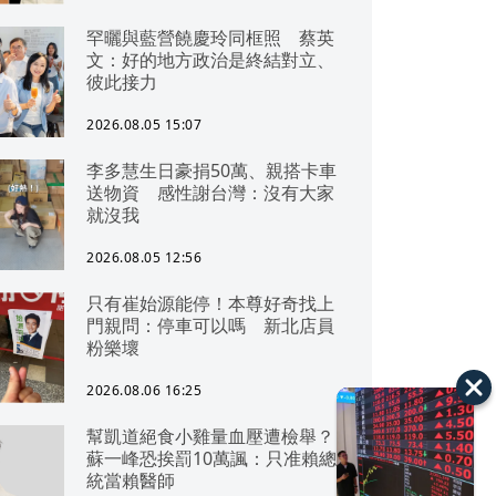
罕曬與藍營饒慶玲同框照 蔡英
文：好的地方政治是終結對立、
彼此接力
2026.08.05 15:07
李多慧生日豪捐50萬、親搭卡車
送物資 感性謝台灣：沒有大家
就沒我
2026.08.05 12:56
只有崔始源能停！本尊好奇找上
門親問：停車可以嗎 新北店員
粉樂壞
2026.08.06 16:25
幫凱道絕食小雞量血壓遭檢舉？
蘇一峰恐挨罰10萬諷：只准賴總
統當賴醫師