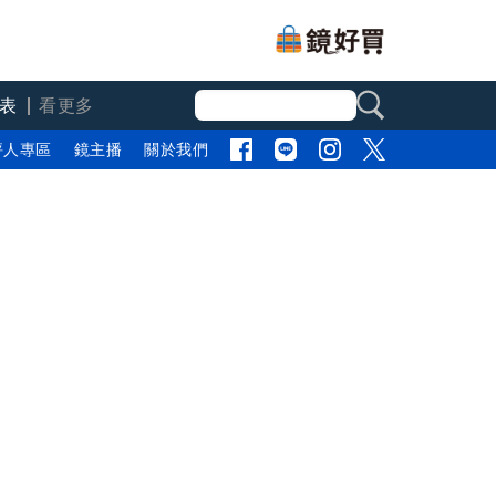
表
看更多
評人專區
鏡主播
關於我們