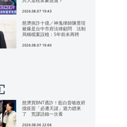
共大追稅富豪急逃？
2026.08.07 19:43
慈濟挨詐十億／神鬼律師陳昱瑄
被爆是台中市府法律顧問 法制
局稱檔案誤植：5年前未再聘
2026.08.07 19:40
聞
慈濟買BNT遇詐！藍白昔嗆政府
擋疫苗「必遭天譴」迴力鏢來
了 荒謬語錄一次看
2026.08.06 22:06