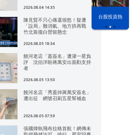
2026.08.04 14:35
漢光42演習
台股投資熱
陳見賢不只心痛還很怒！疑遭
「設局」難消氣、地方拱再戰
竹北靠攏白營留懸念
2026.08.05 18:34
饒河老店「蓋簽名」遭灌一星負
評 沈伯洋盼蔣萬安出面勸支持
者
2026.08.05 13:50
饒河名店「秀蓋掉蔣萬安簽名」
遭出征 網號召刷五星幫補血
2026.08.05 07:59
張國煒執飛布拉格首航！網傳未
取得飛越許可、繞行 星宇回應