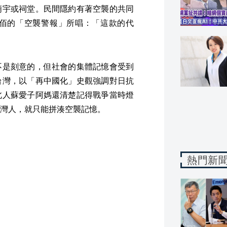
廟宇或祠堂。民間隱約有著空襲的共同
佰的「空襲警報」所唱：「這款的代
不是刻意的，但社會的集體記憶會受到
台灣，以「再中國化」史觀強調對日抗
北人蘇愛子阿媽還清楚記得戰爭當時燈
灣人，就只能拼湊空襲記憶。
熱門新