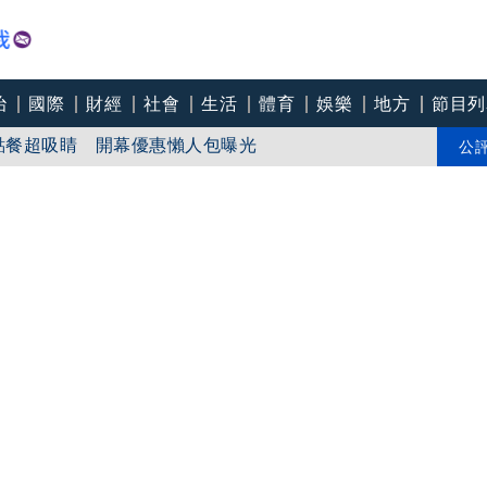
治
國際
財經
社會
生活
體育
娛樂
地方
節目列
幕點餐超吸睛 開幕優惠懶人包曝光
颱！視風雨啟動跨區支援機制
公
麗文反問：知道哪些人在騙怎麼不去抓？