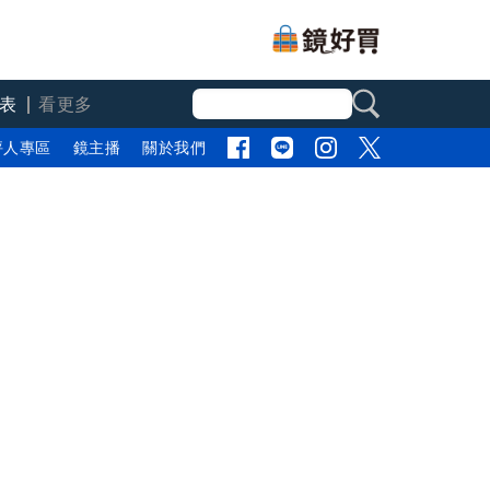
表
看更多
評人專區
鏡主播
關於我們