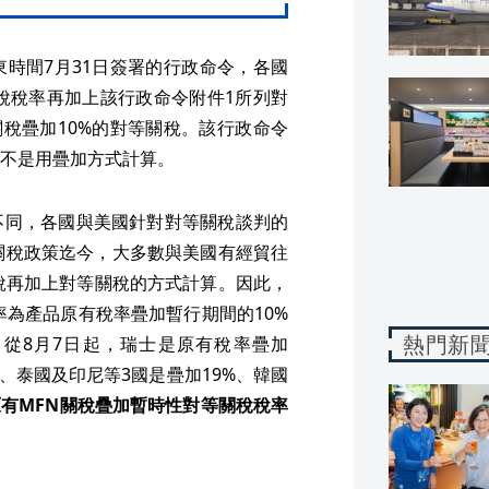
時間7月31日簽署的行政命令，各國
稅稅率再加上該行政命令附件1所列對
關稅疊加10%的對等關稅。該行政命令
不是用疊加方式計算。
不同，各國與美國針對對等關稅談判的
關稅政策迄今，大多數與美國有經貿往
稅再加上對等關稅的方式計算。因此，
率為產品原有稅率疊加暫行期間的10%
熱門新
，從8月7日起，瑞士是原有稅率疊加
賓、泰國及印尼等3國是疊加19%、韓國
有MFN關稅疊加暫時性對等關稅稅率