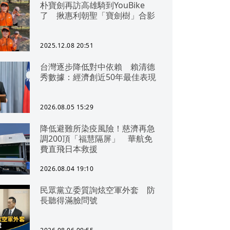
朴寶劍再訪高雄騎到YouBike
了 揪惠利朝聖「寶劍樹」合影
2025.12.08 20:51
台灣逐步降低對中依賴 賴清德
秀數據：經濟創近50年最佳表現
2026.08.05 15:29
降低避難所染疫風險！慈濟再急
調200頂「福慧隔屏」 華航免
費直飛日本救援
2026.08.04 19:10
民眾黨立委質詢炫空軍外套 防
長聽得滿臉問號