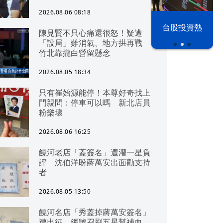
2026.08.06 08:18
漢光42演習
台股投資熱
陳見賢不只心痛還很怒！疑遭
「設局」難消氣、地方拱再戰
竹北靠攏白營留懸念
2026.08.05 18:34
只有崔始源能停！本尊好奇找上
門親問：停車可以嗎 新北店員
粉樂壞
2026.08.06 16:25
饒河老店「蓋簽名」遭灌一星負
評 沈伯洋盼蔣萬安出面勸支持
者
2026.08.05 13:50
饒河名店「秀蓋掉蔣萬安簽名」
遭出征 網號召刷五星幫補血