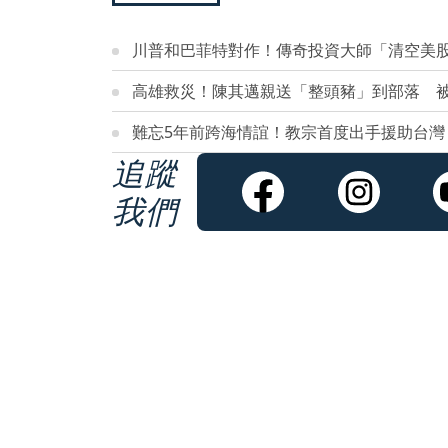
川普和巴菲特對作！傳奇投資大師「清空美股
高雄救災！陳其邁親送「整頭豬」到部落 
難忘5年前跨海情誼！教宗首度出手援助台灣
追蹤
我們