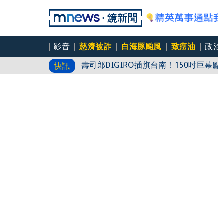
影音
慈濟被詐
白海豚颱風
致癌油
政
壽司郎DIGIRO插旗台南！150吋巨
快訊
中颱白海豚逼近 台電動員逾7千人防
陳時中昔示警「有掮客」遭藍圍剿 鄭