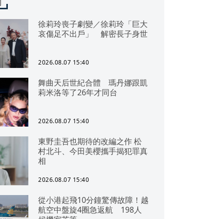
聞
徐莉玲喪子劇變／徐莉玲「巨大
哀傷足不出戶」 解密長子身世
2026.08.07 15:40
舞曲天后世紀合體 瑪丹娜跟凱
莉米洛等了26年才同台
2026.08.07 15:40
東野圭吾也期待的改編之作 松
村北斗、今田美櫻攜手揭犯罪真
相
2026.08.07 15:40
從小港起飛10分鐘驚傳故障！越
航空中盤旋4圈急返航 198人