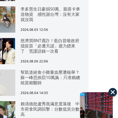
李多慧生日豪捐50萬、親搭卡車
送物資 感性謝台灣：沒有大家
就沒我
2026.08.05 12:56
慈濟買BNT遇詐！藍白昔嗆政府
擋疫苗「必遭天譴」迴力鏢來
了 荒謬語錄一次看
2026.08.06 22:06
幫凱道絕食小雞量血壓遭檢舉？
蘇一峰恐挨罰10萬諷：只准賴總
統當賴醫師
2026.08.04 14:35
賴清德批盧秀燕滿意度落後 中
市府拿民調回擊：分數低笑分數
高