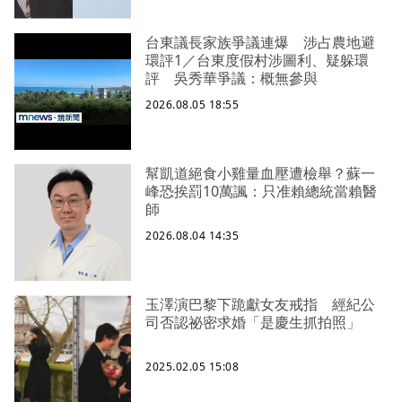
台東議長家族爭議連爆 涉占農地避
環評1／台東度假村涉圖利、疑躲環
評 吳秀華爭議：概無參與
2026.08.05 18:55
幫凱道絕食小雞量血壓遭檢舉？蘇一
峰恐挨罰10萬諷：只准賴總統當賴醫
師
2026.08.04 14:35
玉澤演巴黎下跪獻女友戒指 經紀公
司否認祕密求婚「是慶生抓拍照」
2025.02.05 15:08