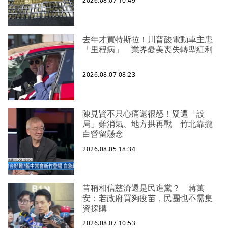
2026.08.07 10:49
去年才買特斯拉！川普酸電動車主患
「里程病」 業界憂美喪失轉型紅利
2026.08.07 08:23
陳見賢不只心痛還很怒！疑遭「設
局」難消氣、地方拱再戰 竹北靠攏
白營留懸念
2026.08.05 18:34
昔稱相信慈濟還是民進黨？ 蔣萬
安：若政府買夠疫苗，民團也不需集
資採購
2026.08.07 10:53