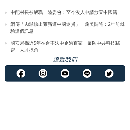
中配村長被解職 陸委會：至今沒人申請放棄中國籍
網傳「肉鬆驗出萊豬遭中國退貨」 義美闢謠：2年前就
驗證假訊息
國安局揭近5年在台不法中企逾百家 嚴防中共科技竊
密、人才挖角
追蹤我們