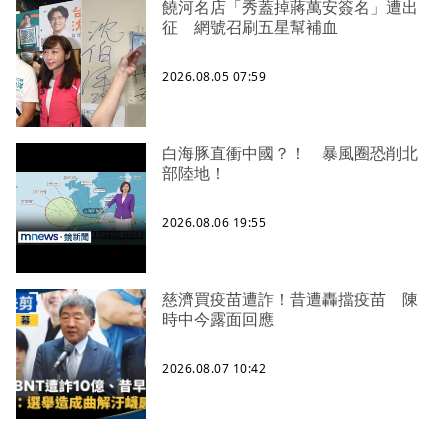
饒河名店「秀蓋掉蔣萬安簽名」遭出
征 網號召刷五星幫補血
2026.08.05 07:59
白海豚直衝中國？！ 暴風圈恐削北
部陸地！
2026.08.06 19:55
慈濟買疫苗遭詐！昔遭轟擋疫苗 陳
時中今露面回應
2026.08.07 10:42