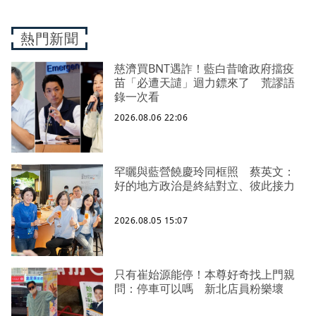
熱門新聞
慈濟買BNT遇詐！藍白昔嗆政府擋疫
苗「必遭天譴」迴力鏢來了 荒謬語
錄一次看
2026.08.06 22:06
罕曬與藍營饒慶玲同框照 蔡英文：
好的地方政治是終結對立、彼此接力
2026.08.05 15:07
只有崔始源能停！本尊好奇找上門親
問：停車可以嗎 新北店員粉樂壞