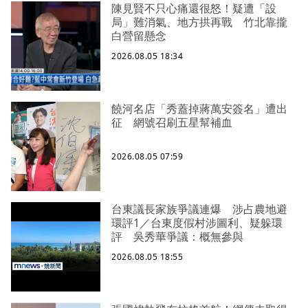
陳見賢不只心痛還很怒！疑遭「設
局」難消氣、地方拱再戰 竹北靠攏
白營留懸念
2026.08.05 18:34
饒河名店「秀蓋掉蔣萬安簽名」遭出
征 網號召刷五星幫補血
2026.08.05 07:59
台東議長家族爭議連爆 涉占農地避
環評1／台東度假村涉圖利、疑躲環
評 吳秀華爭議：概無參與
2026.08.05 18:55