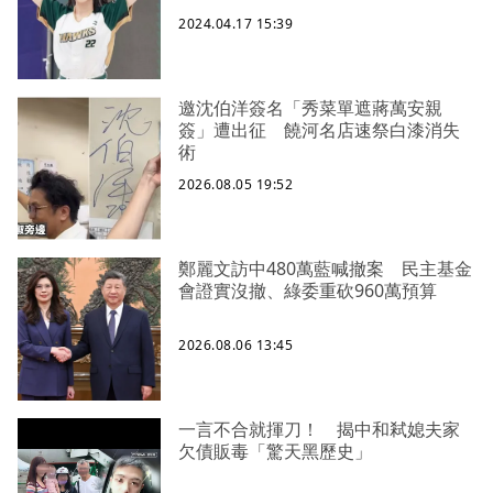
2024.04.17 15:39
邀沈伯洋簽名「秀菜單遮蔣萬安親
簽」遭出征 饒河名店速祭白漆消失
術
2026.08.05 19:52
鄭麗文訪中480萬藍喊撤案 民主基金
會證實沒撤、綠委重砍960萬預算
2026.08.06 13:45
一言不合就揮刀！ 揭中和弒媳夫家
欠債販毒「驚天黑歷史」