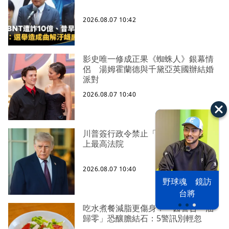
2026.08.07 10:42
影史唯一修成正果《蜘蛛人》銀幕情
侶 湯姆霍蘭德與千黛亞英國辦結婚
派對
2026.08.07 10:40
川普簽行政令禁止「生育旅遊」 槓
上最高法院
2026.08.07 10:40
以色列 穹頂
野球魂 鏡訪
台股投資熱
之下
台將
吃水煮餐減脂更傷身？ 醫警告「油
歸零」恐釀膽結石：5警訊別輕忽