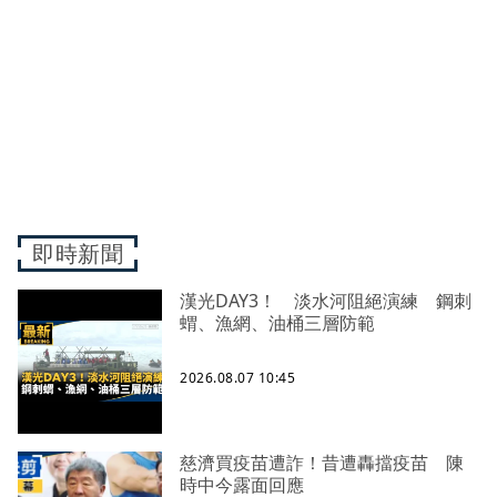
即時新聞
漢光DAY3！ 淡水河阻絕演練 鋼刺
蝟、漁網、油桶三層防範
2026.08.07 10:45
慈濟買疫苗遭詐！昔遭轟擋疫苗 陳
時中今露面回應