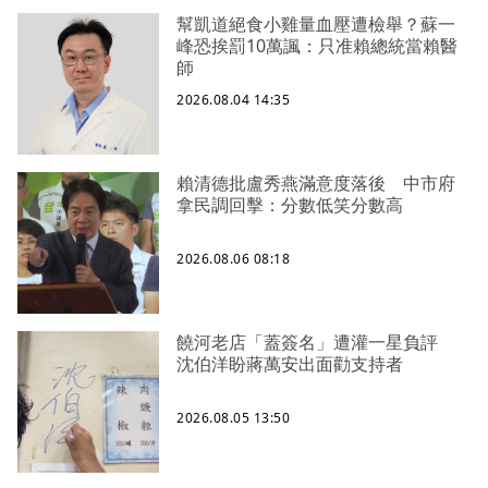
幫凱道絕食小雞量血壓遭檢舉？蘇一
峰恐挨罰10萬諷：只准賴總統當賴醫
師
2026.08.04 14:35
賴清德批盧秀燕滿意度落後 中市府
拿民調回擊：分數低笑分數高
2026.08.06 08:18
饒河老店「蓋簽名」遭灌一星負評
沈伯洋盼蔣萬安出面勸支持者
2026.08.05 13:50