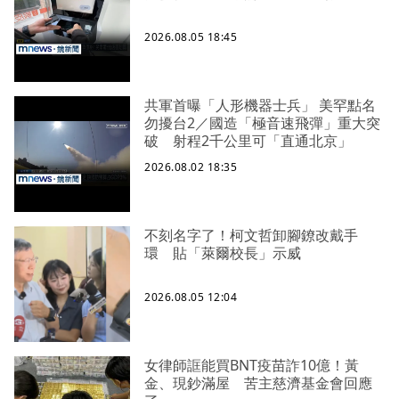
2026.08.05 18:45
共軍首曝「人形機器士兵」 美罕點名
勿擾台2／國造「極音速飛彈」重大突
破 射程2千公里可「直通北京」
2026.08.02 18:35
不刻名字了！柯文哲卸腳鐐改戴手
環 貼「萊爾校長」示威
2026.08.05 12:04
女律師誆能買BNT疫苗詐10億！黃
金、現鈔滿屋 苦主慈濟基金會回應