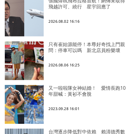
張國煒執飛布拉格首航！網傳未取得
飛越許可、繞行 星宇回應了
2026.08.02 16:16
只有崔始源能停！本尊好奇找上門親
問：停車可以嗎 新北店員粉樂壞
2026.08.06 16:25
又一啦啦隊女神結婚！ 愛情長跑10
年甜喊：黃衫不會脫
2023.09.28 16:01
台灣逐步降低對中依賴 賴清德秀數