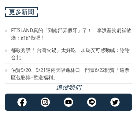
更多新聞
FTISLAND真的「到南部弄假牙」了！ 李洪基笑虧崔敏
煥：好好做吧！
都敬秀讚「 台灣火鍋」太好吃 加碼安可感動喊：謝謝
台北
伯賢9/20、9/21連兩天唱進林口 門票6/22開賣「這票
區包彩排+歡送福利」
追蹤我們