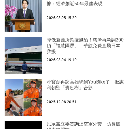
據：經濟創近50年最佳表現
2026.08.05 15:29
降低避難所染疫風險！慈濟再急調200
頂「福慧隔屏」 華航免費直飛日本
救援
2026.08.04 19:10
朴寶劍再訪高雄騎到YouBike了 揪惠
利朝聖「寶劍樹」合影
2025.12.08 20:51
民眾黨立委質詢炫空軍外套 防長聽