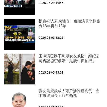
2026.07.29 19:55
拐賣49人到柬埔寨 角頭演員李振豪
判18年再加18年
2026.08.03 12:25
玉澤演巴黎下跪獻女友戒指 經紀公
司否認祕密求婚「是慶生抓拍照」
2025.02.05 15:08
愛女為貸款成人頭戶涉詐遭判刑 台
中市警局長：非常慚愧